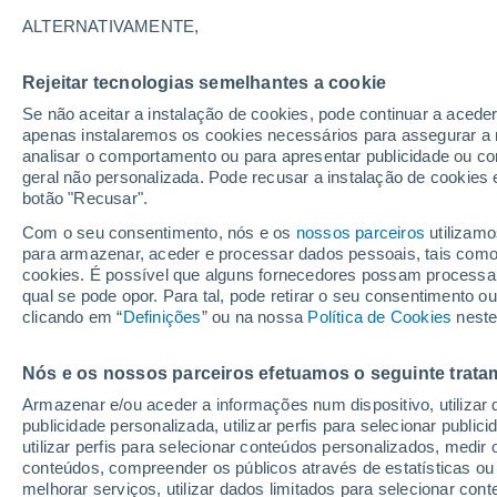
31°
ALTERNATIVAMENTE,
Rejeitar tecnologias semelhantes a cookie
UV
7 Alto
Se não aceitar a instalação de cookies, pode continuar a acede
Sensação de 31°
FPS
15-25
apenas instalaremos os cookies necessários para assegurar a 
analisar o comportamento ou para apresentar publicidade ou co
geral não personalizada. Pode recusar a instalação de cookies 
botão "Recusar".
Última hora
Aviso amarelo de tempo quente neste distrito:
Com o seu consentimento, nós e os
nossos parceiros
utilizamo
39 ºC e noites tropicais; saiba até quando
para armazenar, aceder e processar dados pessoais, tais como a
cookies. É possível que alguns fornecedores possam processa
O Tempo 1 - 7 Dias
Atualidade
Mapas de chuva
R
qual se pode opor. Para tal, pode retirar o seu consentimento 
clicando em “
Definições
” ou na nossa
Política de Cookies
neste
Nós e os nossos parceiros efetuamos o seguinte trata
Amanhã
Domingo
S
Hoje
Armazenar e/ou aceder a informações num dispositivo, utilizar da
8 Ago.
9 Ago.
7 Ago.
publicidade personalizada, utilizar perfis para selecionar public
utilizar perfis para selecionar conteúdos personalizados, med
conteúdos, compreender os públicos através de estatísticas ou
melhorar serviços, utilizar dados limitados para selecionar cont
80%
90%