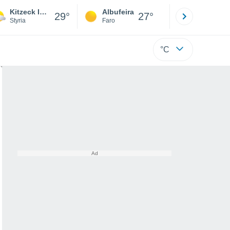
Kitzeck Im Sausal
Albufeira
Lisboa
29°
27°
Styria
Faro
Lisboa
°C