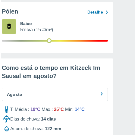
Pólen
Detalhe
Baixo
Relva (15 #/m³)
Como está o tempo em Kitzeck Im
Sausal em
agosto
?
Agosto
T. Média :
19°C
Máx.:
25°C
Min:
14°C
Dias de chuva:
14
dias
Acum. de chuva:
122 mm