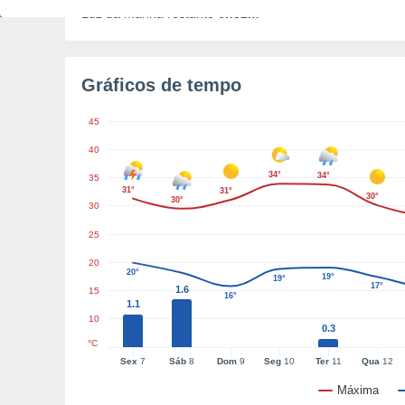
Luz da manhã restante
6h32m
Gráficos de tempo
45
40
34°
34°
35
31°
31°
30°
30°
30
25
20
20°
19°
19°
17°
1.6
15
16°
1.1
10
0.3
°C
Sex
7
Sáb
8
Dom
9
Seg
10
Ter
11
Qua
12
Máxima