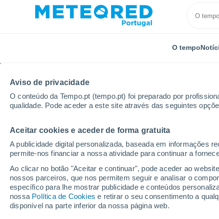
O tempo
Notíc
Aviso de privacidade
O conteúdo da Tempo.pt (tempo.pt) foi preparado por profissiona
qualidade. Pode aceder a este site através das seguintes opçõe
Aceitar cookies e aceder de forma gratuita
Início
Áustria
Steiermark
Kitzeck Im Sausal
A publicidade digital personalizada, baseada em informações r
permite-nos financiar a nossa atividade para continuar a fornec
Tempo em Kitzeck Im S
Ao clicar no botão "Aceitar e continuar", pode aceder ao websit
nossos parceiros, que nos permitem seguir e analisar o compo
14:23
Sexta
específico para lhe mostrar publicidade e conteúdos persona
nossa
Política de Cookies
e retirar o seu consentimento a qua
disponível na parte inferior da nossa página web.
Nuvens dispersas