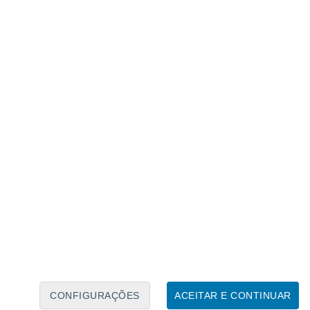
Calendário Lunar
Seg
Ter
Qua
Qui
Sex
Sáb
Domo
7
8
9
10
11
12
13
14
15
16
17
18
19
20
CONFIGURAÇÕES
ACEITAR E CONTINUAR