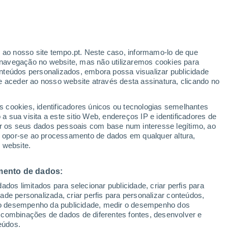
Aviso amarelo
Aviso moderado por temperaturas
elevadas em Kitzeck Im Sausal
hoje
r ao nosso site tempo.pt. Neste caso, informamo-lo de que
navegação no website, mas não utilizaremos cookies para
nteúdos personalizados, embora possa visualizar publicidade
e aceder ao nosso website através desta assinatura, clicando no
 até
s cookies, identificadores únicos ou tecnologias semelhantes
 sua visita a este sitio Web, endereços IP e identificadores de
r os seus dados pessoais com base num interesse legítimo, ao
adar de Chuva
Satélites
Modelos
ou opor-se ao processamento de dados em qualquer altura,
 website.
mento de dados:
egunda
Terça
Quarta
Quinta
dos limitados para selecionar publicidade, criar perfis para
10 Ago.
11 Ago.
12 Ago.
13 Ago.
idade personalizada, criar perfis para personalizar conteúdos,
ir o desempenho da publicidade, medir o desempenho dos
 combinações de dados de diferentes fontes, desenvolver e
eúdos.
50%