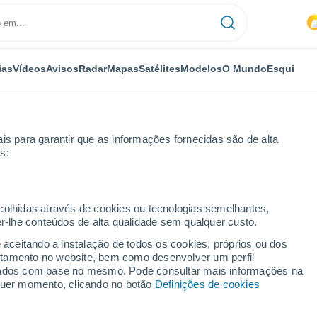
ias
Vídeos
Avisos
Radar
Mapas
Satélites
Modelos
O Mundo
Esqui
is para garantir que as informações fornecidas são de alta
s:
ecolhidas através de cookies ou tecnologias semelhantes,
er-lhe conteúdos de alta qualidade sem qualquer custo.
ausal
e aceitando a instalação de todos os cookies, próprios ou dos
rtamento no website, bem como desenvolver um perfil
...
lizados com base no mesmo. Pode consultar mais informações na
lquer momento, clicando no botão
Definições de cookies
Por horas
Chuva fraca nas próximas horas