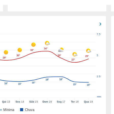
7.5
34°
33°
5
30°
30°
29°
29°
27°
2.5
18°
18°
16°
16°
15°
15°
15°
mm
Qui
13
Sex
14
Sáb
15
Dom
16
Seg
17
Ter
18
Qua
19
Mínima
Chuva