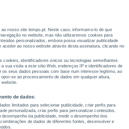
r ao nosso site tempo.pt. Neste caso, informamo-lo de que
navegação no website, mas não utilizaremos cookies para
nteúdos personalizados, embora possa visualizar publicidade
e aceder ao nosso website através desta assinatura, clicando no
s cookies, identificadores únicos ou tecnologias semelhantes
o
 sua visita a este sitio Web, endereços IP e identificadores de
r os seus dados pessoais com base num interesse legítimo, ao
Radar de Chuva
Satélites
Modelos
ou opor-se ao processamento de dados em qualquer altura,
 website.
mento de dados:
Terça
Quarta
Quinta
Sexta
dos limitados para selecionar publicidade, criar perfis para
11 Ago.
12 Ago.
13 Ago.
14 Ago.
idade personalizada, criar perfis para personalizar conteúdos,
ir o desempenho da publicidade, medir o desempenho dos
 combinações de dados de diferentes fontes, desenvolver e
eúdos.