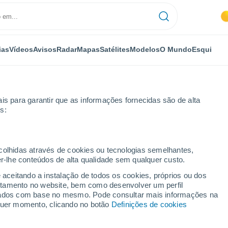
ias
Vídeos
Avisos
Radar
Mapas
Satélites
Modelos
O Mundo
Esqui
is para garantir que as informações fornecidas são de alta
s:
avagna
ecolhidas através de cookies ou tecnologias semelhantes,
er-lhe conteúdos de alta qualidade sem qualquer custo.
e aceitando a instalação de todos os cookies, próprios ou dos
rtamento no website, bem como desenvolver um perfil
...
lizados com base no mesmo. Pode consultar mais informações na
lquer momento, clicando no botão
Definições de cookies
Por horas
Calor húmido sufocante nas
próximas horas