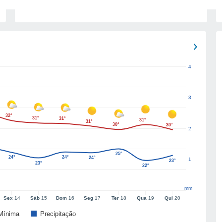
4
3
32°
31°
31°
31°
31°
30°
30°
2
25°
24°
24°
24°
1
23°
23°
22°
mm
Sex
14
Sáb
15
Dom
16
Seg
17
Ter
18
Qua
19
Qui
20
Mínima
Precipitação