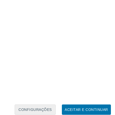
Calendário Lunar
Seg
Ter
Qua
Qui
Sex
Sáb
Domo
8
9
10
11
12
13
14
15
16
17
18
19
20
21
CONFIGURAÇÕES
ACEITAR E CONTINUAR