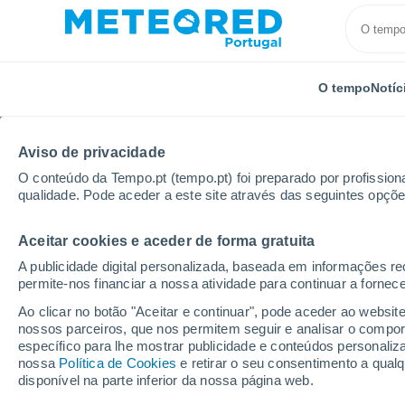
O tempo
Notíc
Aviso de privacidade
O conteúdo da Tempo.pt (tempo.pt) foi preparado por profissiona
qualidade. Pode aceder a este site através das seguintes opçõe
Aceitar cookies e aceder de forma gratuita
Início
Itália
Cidade Metropolitana de Génova
L
A publicidade digital personalizada, baseada em informações r
permite-nos financiar a nossa atividade para continuar a fornec
Tempo em Lavagna
Ao clicar no botão "Aceitar e continuar", pode aceder ao websit
nossos parceiros, que nos permitem seguir e analisar o compo
14:08
Sábado
específico para lhe mostrar publicidade e conteúdos persona
nossa
Política de Cookies
e retirar o seu consentimento a qua
disponível na parte inferior da nossa página web.
Nuvens dispersas