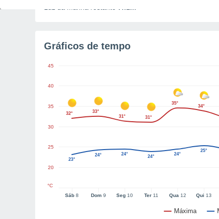
Luz da manhã restante
7h1m
Gráficos de tempo
45
40
35°
35
34°
33°
32°
31°
31°
30
25
25°
24°
24°
24°
24°
23°
20
°C
Sáb
8
Dom
9
Seg
10
Ter
11
Qua
12
Qui
13
Máxima