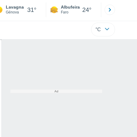
Lavagna
Albufeira
Lisboa
31°
24°
Génova
Faro
Lisboa
°C