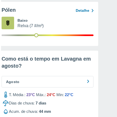
Pólen
Detalhe
Baixo
Relva (7 #/m³)
Como está o tempo em Lavagna em
agosto
?
Agosto
T. Média :
23°C
Máx.:
24°C
Min:
22°C
Dias de chuva:
7
dias
Acum. de chuva:
44 mm