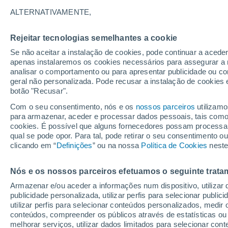
31°
ALTERNATIVAMENTE,
Rejeitar tecnologias semelhantes a cookie
UV
7 Alto
Se não aceitar a instalação de cookies, pode continuar a acede
Sensação de 35°
FPS
15-25
apenas instalaremos os cookies necessários para assegurar a 
analisar o comportamento ou para apresentar publicidade ou co
geral não personalizada. Pode recusar a instalação de cookies 
botão "Recusar".
Última hora
Hoje e amanhã poeiras do Saara “invadem”
Com o seu consentimento, nós e os
nossos parceiros
utilizamo
Portugal: risco de trovoadas no Norte e Centr
para armazenar, aceder e processar dados pessoais, tais como a
aumenta
cookies. É possível que alguns fornecedores possam processa
O Tempo 1 - 7 Dias
Atualidade
Mapas de nuvens
qual se pode opor. Para tal, pode retirar o seu consentimento 
clicando em “
Definições
” ou na nossa
Política de Cookies
neste
Nós e os nossos parceiros efetuamos o seguinte trata
Amanhã
Segunda
Hoje
Armazenar e/ou aceder a informações num dispositivo, utilizar da
9 Ago.
10 Ago.
8 Ago.
publicidade personalizada, utilizar perfis para selecionar public
utilizar perfis para selecionar conteúdos personalizados, med
conteúdos, compreender os públicos através de estatísticas ou
melhorar serviços, utilizar dados limitados para selecionar cont