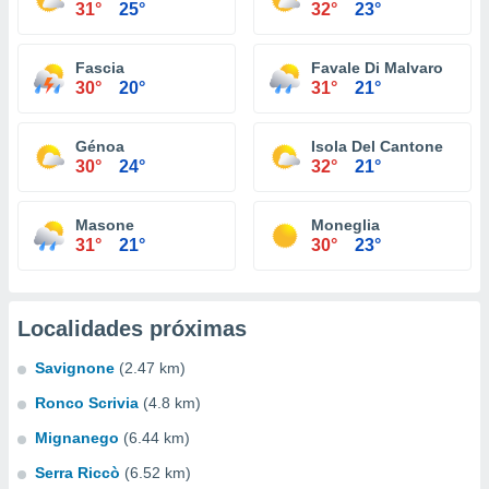
31°
25°
32°
23°
Fascia
Favale Di Malvaro
30°
20°
31°
21°
Génoa
Isola Del Cantone
30°
24°
32°
21°
Masone
Moneglia
31°
21°
30°
23°
Localidades próximas
Savignone
(2.47 km)
Ronco Scrivia
(4.8 km)
Mignanego
(6.44 km)
Serra Riccò
(6.52 km)