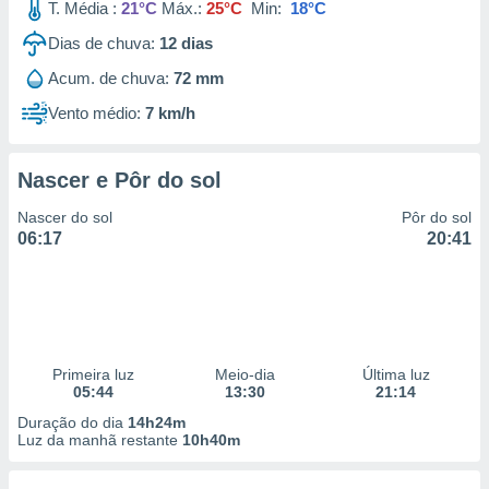
T. Média :
21°C
Máx.:
25°C
Min:
18°C
Dias de chuva:
12
dias
Acum. de chuva:
72 mm
Vento médio:
7 km/h
Nascer e Pôr do sol
Nascer do sol
Pôr do sol
06:17
20:41
Primeira luz
Meio-dia
Última luz
05:44
13:30
21:14
Duração do dia
14h24m
Luz da manhã restante
10h40m