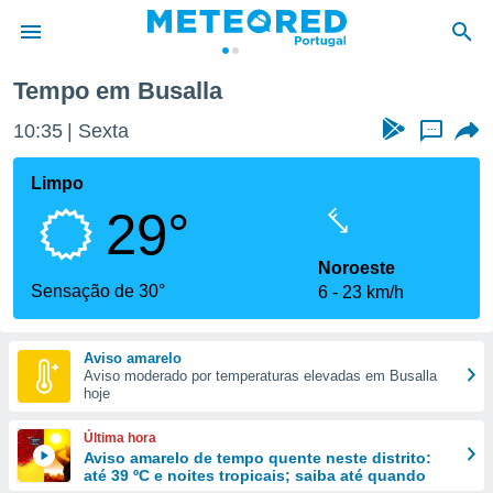
Tempo em Busalla
de
10:35
Sexta
...
 da
empo.pt) foi
Limpo
or
29°
is para
e as
 fornecidas
Noroeste
 qualidade.
Sensação de 30°
6
23 km/h
r a este
s das
opções:
Aviso amarelo
Aviso moderado por temperaturas elevadas em Busalla
ookies e
hoje
 forma
Última hora
e digital
Aviso amarelo de tempo quente neste distrito:
até 39 ºC e noites tropicais; saiba até quando
da,