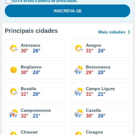
Eu li e aceito a política de privacidade.
Principais cidades
Mais cidades
Arenzano
Avegno
30°
26°
31°
24°
Bogliasco
Borzonasca
30°
24°
29°
20°
Busalla
Campo Ligure
31°
20°
31°
21°
Campomorone
Casella
32°
21°
30°
20°
Chiavari
Cicagna