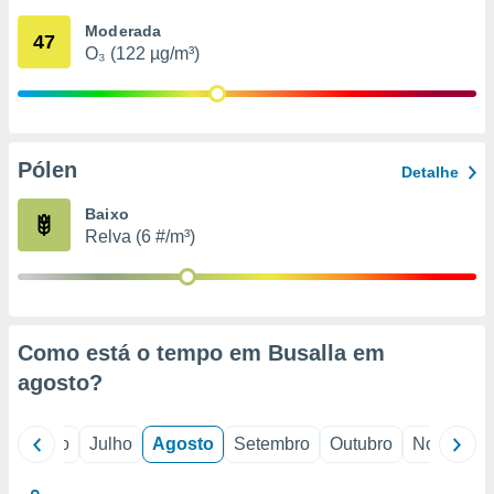
conteúdos.
Moderada
47
O₃ (122 µg/m³)
ção
ão através
de
,
 e
Pólen
Detalhe
dos,
Baixo
publicidade
Relva (6 #/m³)
s, estudos
a e
mento de
ossos 1199
Como está o tempo em Busalla em
eiros
agosto
?
o
Junho
Julho
Agosto
Setembro
Outubro
Novembro