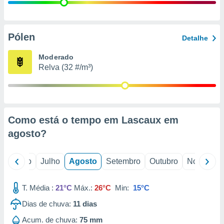
conteúdos.
ção
Pólen
Detalhe
ão através
de
Moderado
,
Relva (32 #/m³)
 e
dos,
publicidade
s, estudos
Como está o tempo em Lascaux em
a e
mento de
agosto
?
ossos 1199
o
Junho
Julho
Agosto
Setembro
Outubro
Novembro
eiros
T. Média :
21°C
Máx.:
26°C
Min:
15°C
Dias de chuva:
11
dias
Acum. de chuva:
75 mm