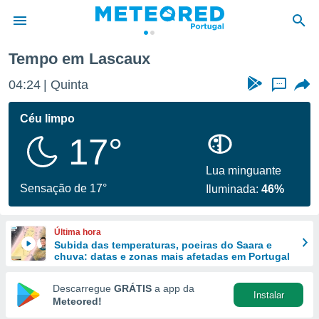
Lascaux
Tempo em Lascaux
de
04:24
Quinta
...
 da
empo.pt) foi
Céu limpo
or
17°
is para
e as
 fornecidas
Lua minguante
 qualidade.
Sensação de 17°
Iluminada:
46%
r a este
s das
opções:
Última hora
Subida das temperaturas, poeiras do Saara e
ookies e
chuva: datas e zonas mais afetadas em Portugal
 forma
Descarregue
GRÁTIS
a app da
Instalar
e digital
Meteored!
da,