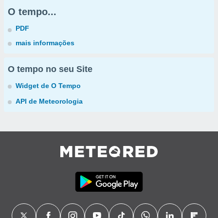
O tempo...
PDF
mais informações
O tempo no seu Site
Widget de O Tempo
API de Meteorologia