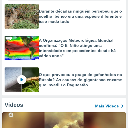
Durante décadas ninguém percebeu que o
coelho ibérico era uma espécie diferente e
isso muda tudo
A Organização Meteorológica Mundial
confirma: "O El Niño atinge uma
intensidade sem precedentes desde há
vários anos"
O que provocou a praga de gafanhotos na
Rússia? As causas do gigantesco enxame
que invadiu o Daguestão
Vídeos
Mais Vídeos