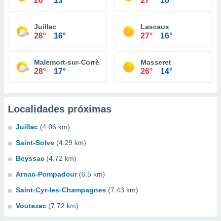
26°
13°
27°
16°
Juillac
Lascaux
28°
16°
27°
16°
Malemort-sur-Corrèze
Masseret
28°
17°
26°
14°
Localidades próximas
Juillac
(4.06 km)
Saint-Solve
(4.29 km)
Beyssac
(4.72 km)
Arnac-Pompadour
(6.5 km)
Saint-Cyr-les-Champagnes
(7.43 km)
Voutezac
(7.72 km)