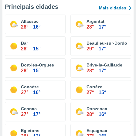
Principais cidades
Mais cidades
Allassac
Argentat
28°
16°
28°
17°
Bar
Beaulieu-sur-Dordogne
28°
15°
29°
17°
Bort-les-Orgues
Brive-la-Gaillarde
28°
15°
28°
17°
Concèze
Corrèze
27°
16°
27°
15°
Cosnac
Donzenac
27°
17°
28°
16°
Egletons
Espagnac