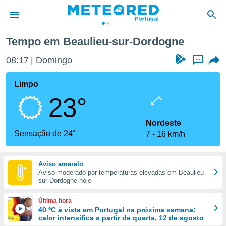
Beaulieu-sur-Dordogne
Tempo em Beaulieu-sur-Dordogne
de
08:17
Domingo
...
 da
empo.pt) foi
Limpo
or
23°
is para
e as
 fornecidas
Nordeste
 qualidade.
Sensação de 24°
7
16 km/h
r a este
s das
opções:
Aviso amarelo
Aviso moderado por temperaturas elevadas em Beaulieu-
ookies e
sur-Dordogne hoje
 forma
Última hora
e digital
40 ºC à vista em Portugal na próxima semana:
calor intensifica a partir de quarta, 12 de agosto
da,