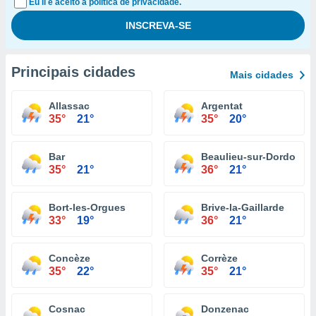
Eu li e aceito a política de privacidade.
Principais cidades
Mais cidades
Allassac
Argentat
35°
21°
35°
20°
Bar
Beaulieu-sur-Dordogne
35°
21°
36°
21°
Bort-les-Orgues
Brive-la-Gaillarde
33°
19°
36°
21°
Concèze
Corrèze
35°
22°
35°
21°
Cosnac
Donzenac