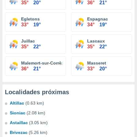
35°
20°
36°
21°
Egletons
Espagnac
33°
19°
34°
19°
Juillac
Lascaux
35°
22°
35°
22°
Malemort-sur-Corrèze
Masseret
36°
21°
33°
20°
Localidades próximas
Altillac
(0.63 km)
Sioniac
(2.08 km)
Astaillac
(3.05 km)
Brivezac
(5.26 km)