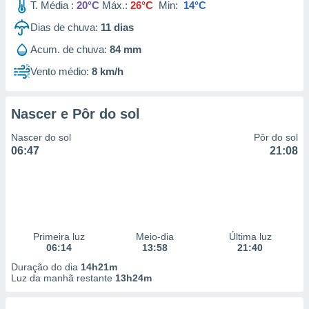
T. Média :
20°C
Máx.:
26°C
Min:
14°C
Dias de chuva:
11
dias
Acum. de chuva:
84 mm
Vento médio:
8 km/h
Nascer e Pôr do sol
Nascer do sol
Pôr do sol
06:47
21:08
Primeira luz
Meio-dia
Última luz
06:14
13:58
21:40
Duração do dia
14h21m
Luz da manhã restante
13h24m