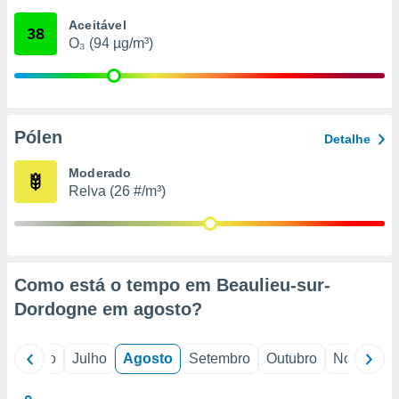
conteúdos.
Aceitável
38
O₃ (94 µg/m³)
ção
ão através
de
,
 e
Pólen
Detalhe
dos,
Moderado
publicidade
Relva (26 #/m³)
s, estudos
a e
mento de
ossos 1199
Como está o tempo em Beaulieu-sur-
eiros
Dordogne em
agosto
?
o
Junho
Julho
Agosto
Setembro
Outubro
Novembro