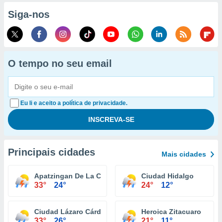
Siga-nos
O tempo no seu email
Eu li e aceito a política de privacidade.
Principais cidades
Mais cidades
Apatzingan De La Constitucion
Ciudad Hidalgo
33°
24°
24°
12°
Ciudad Lázaro Cárdenas
Heroica Zitacuaro
33°
26°
21°
11°