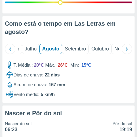
conteúdos.
ção
Como está o tempo em Las Letras em
ão através
agosto
?
de
,
 e
o
Junho
Julho
Agosto
Setembro
Outubro
Novembro
dos,
publicidade
T. Média :
20°C
Máx.:
26°C
Min:
15°C
s, estudos
a e
Dias de chuva:
22
dias
mento de
Acum. de chuva:
167 mm
Vento médio:
5 km/h
ossos 1199
eiros
Nascer e Pôr do sol
Nascer do sol
Pôr do sol
06:23
19:19