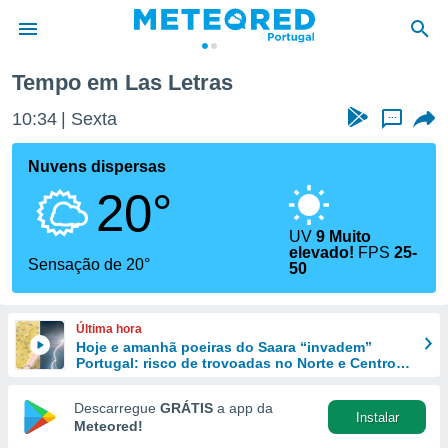
Tempo em Las Letras
de
10:34
Sexta
...
 da
empo.pt) foi
Nuvens dispersas
or
20°
is para
e as
 fornecidas
UV
9 Muito
elevado!
FPS
25-
 qualidade.
Sensação de 20°
50
r a este
s das
opções:
Última hora
Hoje e amanhã poeiras do Saara “invadem”
ookies e
Portugal: risco de trovoadas no Norte e Centro
 forma
aumenta
Descarregue
GRÁTIS
a app da
e digital
Instalar
Meteored!
da,