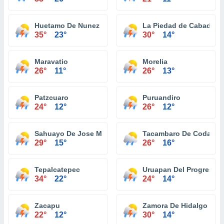
Huetamo De Nunez
La Piedad de Cabadas
35°
23°
30°
14°
Maravatio
Morelia
26°
11°
26°
13°
Patzcuaro
Puruandiro
24°
12°
26°
12°
Sahuayo De Jose Maria Morelos
Tacambaro De Codallos
29°
15°
26°
16°
Tepalcatepec
Uruapan Del Progreso
34°
22°
24°
14°
Zacapu
Zamora De Hidalgo
22°
12°
30°
14°