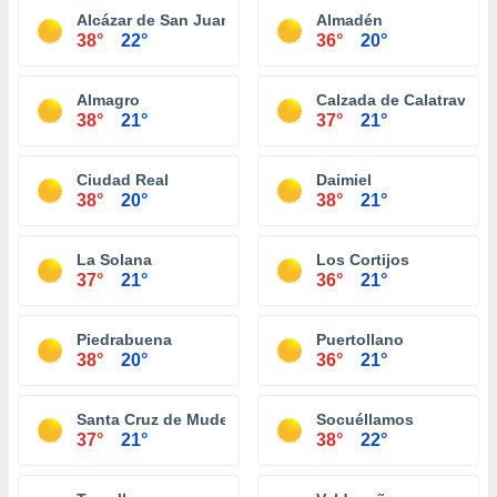
Alcázar de San Juan
Almadén
38°
22°
36°
20°
Almagro
Calzada de Calatrava
38°
21°
37°
21°
Ciudad Real
Daimiel
38°
20°
38°
21°
La Solana
Los Cortijos
37°
21°
36°
21°
Piedrabuena
Puertollano
38°
20°
36°
21°
Santa Cruz de Mudela
Socuéllamos
37°
21°
38°
22°