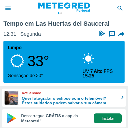
Las Huertas del Sauceral
Tempo em Las Huertas del Sauceral
de
12:31
Segunda
...
 da
empo.pt) foi
Limpo
or
33°
is para
e as
 fornecidas
UV
7 Alto
FPS
 qualidade.
Sensação de 30°
15-25
r a este
s das
opções:
Actualidade
Quer fotografar o eclipse com o telemóvel?
ookies e
Estes cuidados podem salvar a sua câmara
 forma
Descarregue
GRÁTIS
a app da
Instalar
e digital
Meteored!
da,