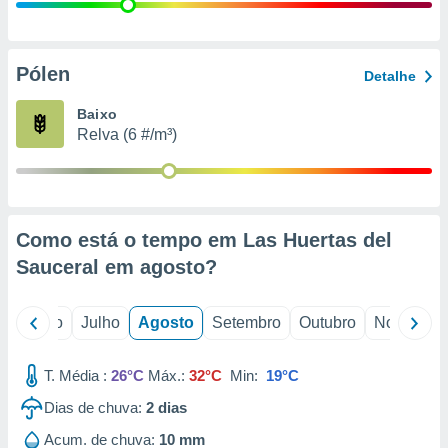
conteúdos.
ção
Pólen
Detalhe
ão através
de
Baixo
,
Relva (6 #/m³)
 e
dos,
publicidade
s, estudos
Como está o tempo em Las Huertas del
a e
mento de
Sauceral em
agosto
?
ossos 1199
o
Junho
Julho
Agosto
Setembro
Outubro
Novembro
eiros
T. Média :
26°C
Máx.:
32°C
Min:
19°C
Dias de chuva:
2
dias
Acum. de chuva:
10 mm