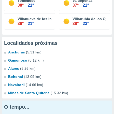
Tomelloso
Valdepeñas
38°
21°
37°
21°
Villanueva de los Infantes
Villarrubia de los Ojos
36°
21°
38°
23°
Localidades próximas
Anchuras
(5.31 km)
Gamonoso
(8.12 km)
Alares
(8.26 km)
Bohonal
(13.09 km)
Navaltoril
(14.66 km)
Minas de Santa Quiteria
(15.32 km)
O tempo...