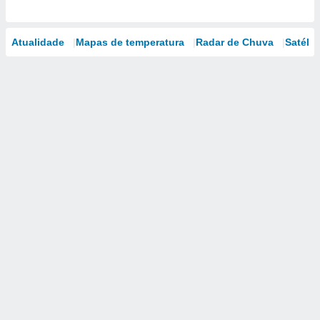
Atualidade
Mapas de temperatura
Radar de Chuva
Satélit