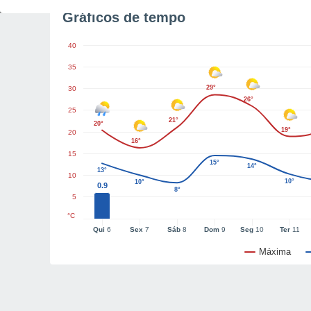
Gráficos de tempo
40
35
29°
30
26°
25
21°
20°
19°
20
16°
15
15°
14°
13°
10
10°
10°
0.9
8°
5
°C
Qui
6
Sex
7
Sáb
8
Dom
9
Seg
10
Ter
11
Máxima