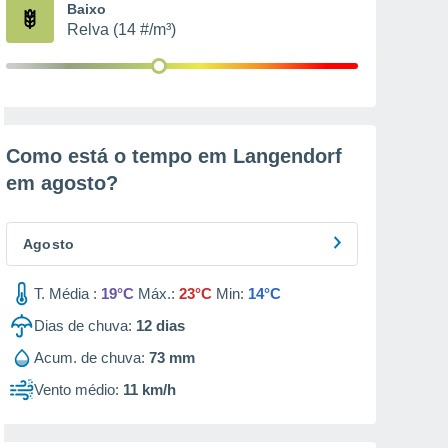
Baixo
Relva (14 #/m³)
Como está o tempo em Langendorf
em
agosto
?
Agosto
T. Média :
19°C
Máx.:
23°C
Min:
14°C
Dias de chuva:
12
dias
Acum. de chuva:
73 mm
Vento médio:
11 km/h