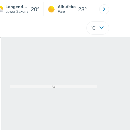
Langendorf
Albufeira
Lisboa
20°
23°
Lower Saxony
Faro
Lisboa
°C