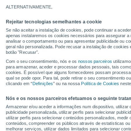
20°
ALTERNATIVAMENTE,
Rejeitar tecnologias semelhantes a cookie
Oeste
Se não aceitar a instalação de cookies, pode continuar a acede
Sensação de 20°
20
-
40 km
apenas instalaremos os cookies necessários para assegurar a 
analisar o comportamento ou para apresentar publicidade ou co
geral não personalizada. Pode recusar a instalação de cookies 
botão "Recusar".
Última hora
Subida das temperaturas, poeiras do Saara e
Com o seu consentimento, nós e os
nossos parceiros
utilizamo
chuva: datas e zonas mais afetadas em Portu
para armazenar, aceder e processar dados pessoais, tais como a
cookies. É possível que alguns fornecedores possam processa
O Tempo 1 - 7 Dias
Atualidade
Mapas de nuvens
qual se pode opor. Para tal, pode retirar o seu consentimento 
clicando em “
Definições
” ou na nossa
Política de Cookies
neste
Nós e os nossos parceiros efetuamos o seguinte trata
Amanhã
Sábado
D
Hoje
Armazenar e/ou aceder a informações num dispositivo, utilizar da
7 Ago.
8 Ago.
6 Ago.
publicidade personalizada, utilizar perfis para selecionar public
utilizar perfis para selecionar conteúdos personalizados, med
conteúdos, compreender os públicos através de estatísticas ou
melhorar serviços, utilizar dados limitados para selecionar cont
40%