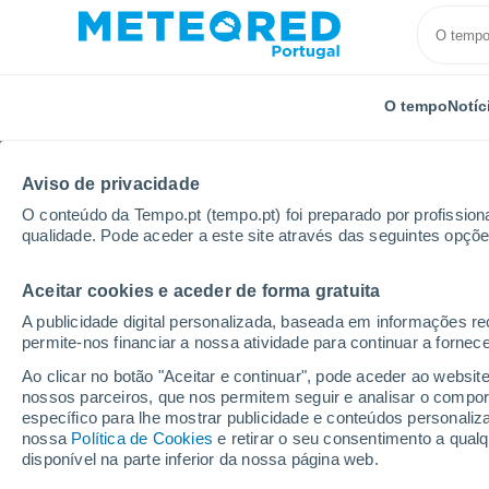
O tempo
Notíc
Aviso de privacidade
O conteúdo da Tempo.pt (tempo.pt) foi preparado por profissiona
qualidade. Pode aceder a este site através das seguintes opçõe
Aceitar cookies e aceder de forma gratuita
Início
Alemanha
Baixa-Saxónia
Langendorf
A publicidade digital personalizada, baseada em informações r
permite-nos financiar a nossa atividade para continuar a fornec
Tempo em Langendorf
Ao clicar no botão "Aceitar e continuar", pode aceder ao websit
nossos parceiros, que nos permitem seguir e analisar o compo
14:49
Quinta
específico para lhe mostrar publicidade e conteúdos persona
nossa
Política de Cookies
e retirar o seu consentimento a qua
disponível na parte inferior da nossa página web.
Parcialmente nublado