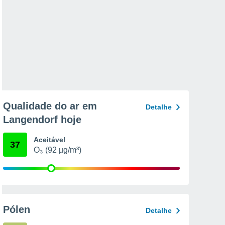
Qualidade do ar em
Detalhe
Langendorf hoje
Aceitável
37
O₃ (92 µg/m³)
Pólen
Detalhe