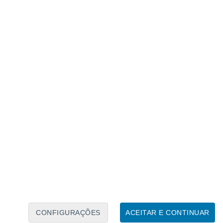
Calendário Lunar
Seg
Ter
Qua
Qui
Sex
Sáb
Domo
6
7
8
9
10
11
12
13
14
15
16
17
18
19
CONFIGURAÇÕES
ACEITAR E CONTINUAR