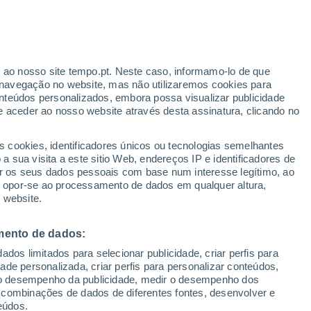
r ao nosso site tempo.pt. Neste caso, informamo-lo de que
/h
navegação no website, mas não utilizaremos cookies para
nteúdos personalizados, embora possa visualizar publicidade
e aceder ao nosso website através desta assinatura, clicando no
s cookies, identificadores únicos ou tecnologias semelhantes
gal
 sua visita a este sitio Web, endereços IP e identificadores de
r os seus dados pessoais com base num interesse legítimo, ao
Radar de Chuva
Satélites
Modelos
ou opor-se ao processamento de dados em qualquer altura,
 website.
mento de dados:
omingo
Segunda
Terça
Quarta
dos limitados para selecionar publicidade, criar perfis para
9 Ago.
10 Ago.
11 Ago.
12 Ago.
idade personalizada, criar perfis para personalizar conteúdos,
ir o desempenho da publicidade, medir o desempenho dos
 combinações de dados de diferentes fontes, desenvolver e
eúdos.