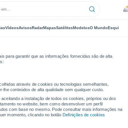
ias
Vídeos
Avisos
Radar
Mapas
Satélites
Modelos
O Mundo
Esqui
is para garantir que as informações fornecidas são de alta
s:
ecolhidas através de cookies ou tecnologias semelhantes,
er-lhe conteúdos de alta qualidade sem qualquer custo.
e aceitando a instalação de todos os cookies, próprios ou dos
rtamento no website, bem como desenvolver um perfil
...
lizados com base no mesmo. Pode consultar mais informações na
lquer momento, clicando no botão
Definições de cookies
Por horas
Intervalos nublados nas
próximas horas