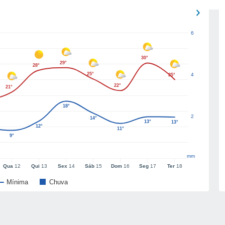
6
30°
29°
28°
25°
4
25°
22°
21°
18°
2
14°
13°
13°
12°
11°
9°
mm
Qua
12
Qui
13
Sex
14
Sáb
15
Dom
16
Seg
17
Ter
18
Mínima
Chuva