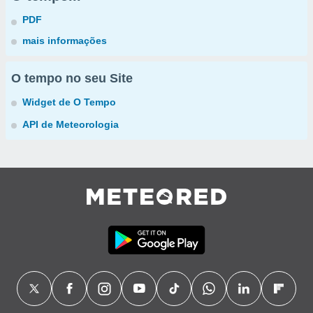
PDF
mais informações
O tempo no seu Site
Widget de O Tempo
API de Meteorologia