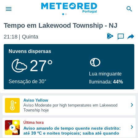
Tempo em Lakewood Township - NJ
de
21:18
Quinta
...
 da
empo.pt) foi
Nuvens dispersas
or
27°
is para
e as
 fornecidas
Lua minguante
 qualidade.
Sensação de 30°
Iluminada:
44%
r a este
s das
opções:
Aviso Yellow
Aviso Moderate por high temperatures em Lakewood
ookies e
Township hoje
 forma
Última hora
e digital
Aviso amarelo de tempo quente neste distrito:
até 39 ºC e noites tropicais; saiba até quando
da,