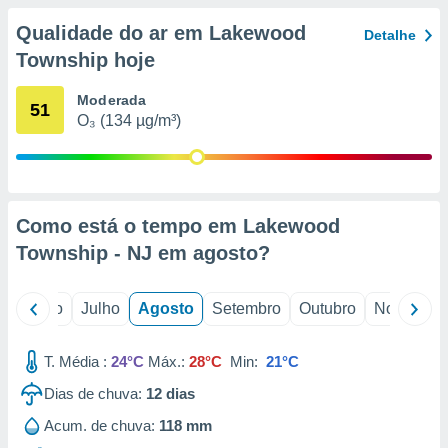
conteúdos.
Qualidade do ar em Lakewood
Detalhe
ção
Township hoje
ão através
Moderada
51
de
O₃ (134 µg/m³)
,
 e
dos,
publicidade
s, estudos
Como está o tempo em Lakewood
a e
Township - NJ em
agosto
?
mento de
o
Junho
Julho
Agosto
Setembro
Outubro
Novembro
ossos 1199
eiros
T. Média :
24°C
Máx.:
28°C
Min:
21°C
Dias de chuva:
12
dias
Acum. de chuva:
118 mm