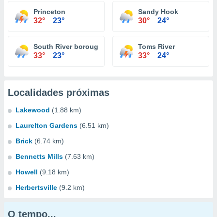
Princeton
Sandy Hook
32°
23°
30°
24°
South River borough
Toms River
33°
23°
33°
24°
Localidades próximas
Lakewood
(1.88 km)
Laurelton Gardens
(6.51 km)
Brick
(6.74 km)
Bennetts Mills
(7.63 km)
Howell
(9.18 km)
Herbertsville
(9.2 km)
O tempo...