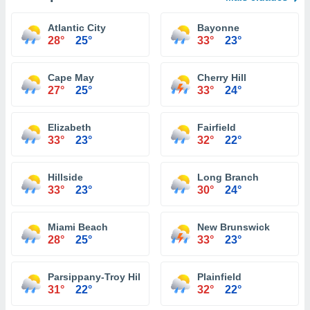
Atlantic City
Bayonne
28°
25°
33°
23°
Cape May
Cherry Hill
27°
25°
33°
24°
Elizabeth
Fairfield
33°
23°
32°
22°
Hillside
Long Branch
33°
23°
30°
24°
Miami Beach
New Brunswick
28°
25°
33°
23°
Parsippany-Troy Hills
Plainfield
31°
22°
32°
22°