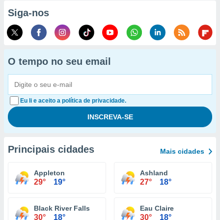
Siga-nos
O tempo no seu email
Eu li e aceito a política de privacidade.
Principais cidades
Mais cidades
Appleton
Ashland
29°
19°
27°
18°
Black River Falls
Eau Claire
30°
18°
30°
18°