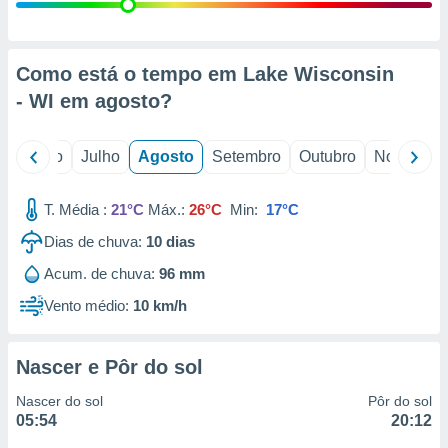
conteúdos.
ção
Como está o tempo em Lake Wisconsin
ão através
- WI em
agosto
?
de
,
 e
o
Junho
Julho
Agosto
Setembro
Outubro
Novembro
dos,
publicidade
T. Média :
21°C
Máx.:
26°C
Min:
17°C
s, estudos
Dias de chuva:
10
dias
a e
mento de
Acum. de chuva:
96 mm
Vento médio:
10 km/h
ossos 1199
eiros
Nascer e Pôr do sol
Nascer do sol
Pôr do sol
05:54
20:12