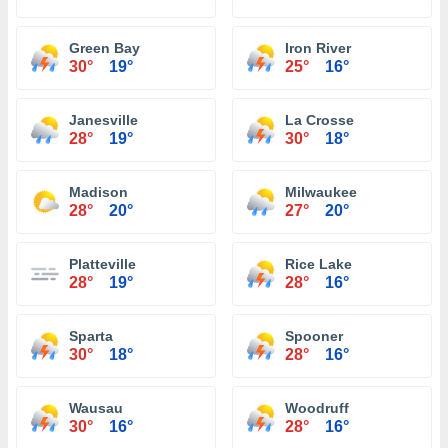
Green Bay
Iron River
30°
19°
25°
16°
Janesville
La Crosse
28°
19°
30°
18°
Madison
Milwaukee
28°
20°
27°
20°
Platteville
Rice Lake
28°
19°
28°
16°
Sparta
Spooner
30°
18°
28°
16°
Wausau
Woodruff
30°
16°
28°
16°