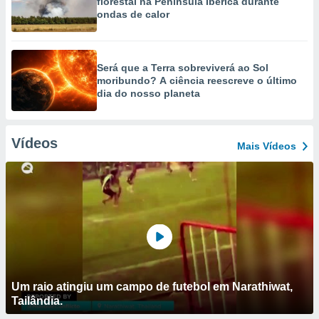
florestal na Península Ibérica durante
ondas de calor
Será que a Terra sobreviverá ao Sol
moribundo? A ciência reescreve o último
dia do nosso planeta
Vídeos
Mais Vídeos
Um raio atingiu um campo de futebol em Narathiwat,
Tailândia.