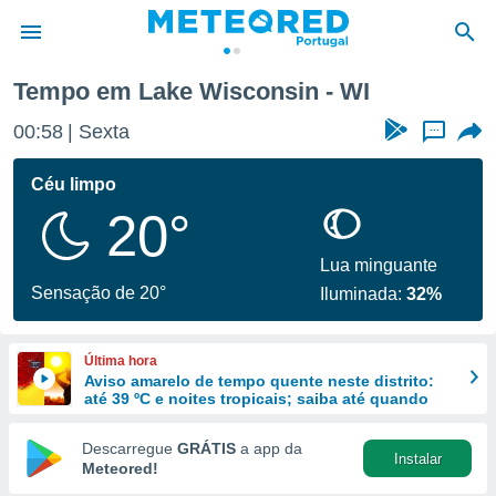
Tempo em Lake Wisconsin - WI
de
00:58
Sexta
...
 da
empo.pt) foi
Céu limpo
or
20°
is para
e as
 fornecidas
Lua minguante
 qualidade.
Sensação de 20°
Iluminada:
32%
r a este
s das
opções:
Última hora
Aviso amarelo de tempo quente neste distrito:
ookies e
até 39 ºC e noites tropicais; saiba até quando
 forma
Descarregue
GRÁTIS
a app da
Instalar
e digital
Meteored!
da,