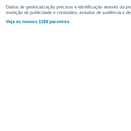
31
-
64
km/h
35
-
71
km/h
32
13
-
28
km/h
Dados de geolocalização precisos e identificação através da pr
medição de publicidade e conteúdos, estudos de audiência e d
Veja os nossos 1199 parceiros
Tempo em Lajes das Flores Hoje
, 7 
Nuvens dispersa
19°
08:00
Sensação T.
19°
Limpo
20°
09:00
Sensação T.
20°
Nuvens dispersa
21°
10:00
Sensação T.
21°
Limpo
22°
11:00
Sensação T.
22°
Limpo
22°
12:00
Sensação T.
25°