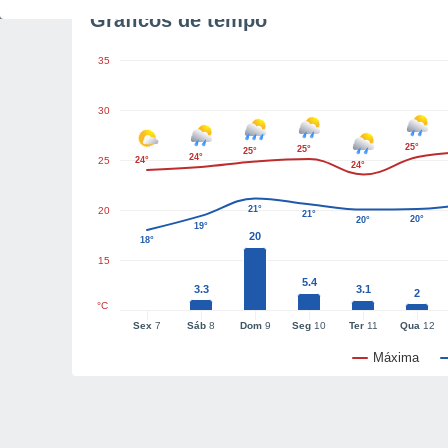
Gráficos de tempo
35
30
25°
25°
25°
24°
25
24°
24°
21°
20
21°
20°
20°
19°
20
18°
15
5.4
3.3
3.1
2
°C
Sex
7
Sáb
8
Dom
9
Seg
10
Ter
11
Qua
12
Máxima