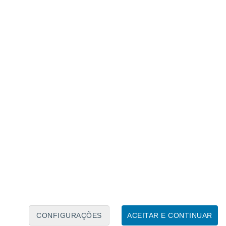
Calendário Lunar
Seg
Ter
Qua
Qui
Sex
Sáb
Domo
7
8
9
10
11
12
13
14
15
16
17
18
19
20
CONFIGURAÇÕES
ACEITAR E CONTINUAR