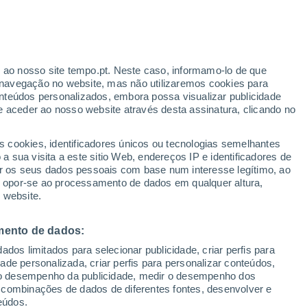
r ao nosso site tempo.pt. Neste caso, informamo-lo de que
/h
navegação no website, mas não utilizaremos cookies para
nteúdos personalizados, embora possa visualizar publicidade
e aceder ao nosso website através desta assinatura, clicando no
Radar de Chuva
Satélites
Modelos
s cookies, identificadores únicos ou tecnologias semelhantes
 sua visita a este sitio Web, endereços IP e identificadores de
r os seus dados pessoais com base num interesse legítimo, ao
ou opor-se ao processamento de dados em qualquer altura,
egunda
Terça
Quarta
Quinta
 website.
10 Ago.
11 Ago.
12 Ago.
13 Ago.
mento de dados:
dos limitados para selecionar publicidade, criar perfis para
90%
80%
90%
70%
idade personalizada, criar perfis para personalizar conteúdos,
5.4 mm
3.1 mm
2 mm
3.2 mm
ir o desempenho da publicidade, medir o desempenho dos
25°
/
21°
24°
/
20°
25°
/
20°
26°
/
21°
 combinações de dados de diferentes fontes, desenvolver e
eúdos.