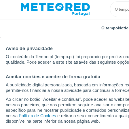
O tempo
Notíc
Aviso de privacidade
O conteúdo da Tempo.pt (tempo.pt) foi preparado por profissiona
qualidade. Pode aceder a este site através das seguintes opçõe
Aceitar cookies e aceder de forma gratuita
Início
Açores
Lajes das Flores
A publicidade digital personalizada, baseada em informações r
permite-nos financiar a nossa atividade para continuar a fornec
Tempo em Lajes das Fl
Ao clicar no botão "Aceitar e continuar", pode aceder ao websit
nossos parceiros, que nos permitem seguir e analisar o compo
08:15
Sexta
específico para lhe mostrar publicidade e conteúdos persona
nossa
Política de Cookies
e retirar o seu consentimento a qua
disponível na parte inferior da nossa página web.
Nuvens dispersas