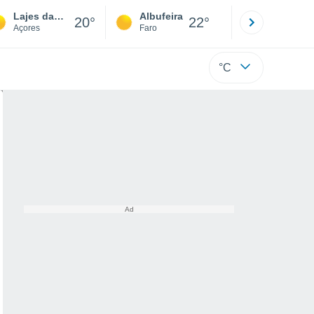
Lajes das Flores
Albufeira
Lisboa
20°
22°
Açores
Faro
Lisboa
°C