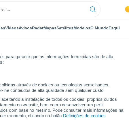
ias
Vídeos
Avisos
Radar
Mapas
Satélites
Modelos
O Mundo
Esqui
is para garantir que as informações fornecidas são de alta
s:
ecolhidas através de cookies ou tecnologias semelhantes,
er-lhe conteúdos de alta qualidade sem qualquer custo.
ores
e aceitando a instalação de todos os cookies, próprios ou dos
rtamento no website, bem como desenvolver um perfil
...
lizados com base no mesmo. Pode consultar mais informações na
lquer momento, clicando no botão
Definições de cookies
Por horas
Intervalos nublados nas
próximas horas