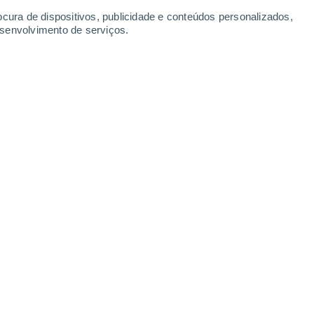
-
62
km/h
26
-
52
km/h
17
-
35
km/h
19
-
37
km/h
ocura de dispositivos, publicidade e conteúdos personalizados,
esenvolvimento de serviços.
de agosto
s
Noroeste
0 Baixo
10
-
21 km/h
FPS:
não
Noroeste
1 Baixo
12
-
26 km/h
FPS:
não
s
Noroeste
2 Baixo
12
-
27 km/h
FPS:
não
Noroeste
3 Moderado
11
-
27 km/h
FPS:
6-10
Noroeste
5 Moderado
8
-
25 km/h
FPS:
6-10