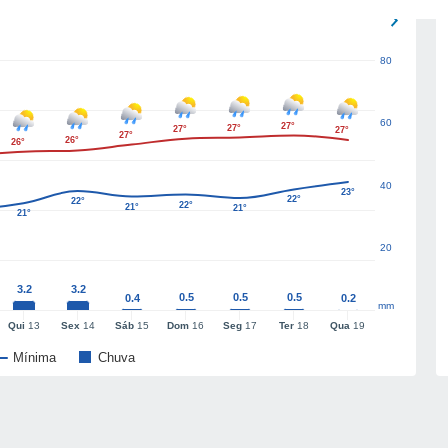
80
60
27°
27°
27°
27°
27°
26°
26°
40
23°
22°
22°
22°
21°
21°
21°
20
3.2
3.2
0.5
0.5
0.5
0.4
0.2
mm
Qui
13
Sex
14
Sáb
15
Dom
16
Seg
17
Ter
18
Qua
19
Mínima
Chuva