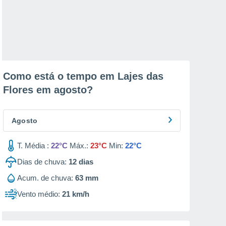
Como está o tempo em Lajes das
Flores em
agosto
?
Agosto
T. Média :
22°C
Máx.:
23°C
Min:
22°C
Dias de chuva:
12
dias
Acum. de chuva:
63 mm
Vento médio:
21 km/h