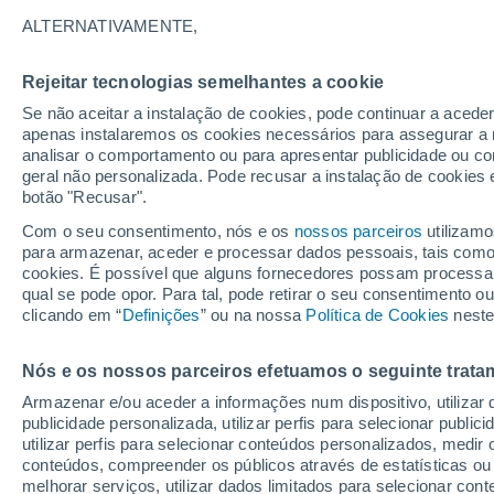
19°
ALTERNATIVAMENTE,
Rejeitar tecnologias semelhantes a cookie
Noroeste
Se não aceitar a instalação de cookies, pode continuar a acede
Sensação de 19°
10
-
21 km
apenas instalaremos os cookies necessários para assegurar a 
analisar o comportamento ou para apresentar publicidade ou co
geral não personalizada. Pode recusar a instalação de cookies 
botão "Recusar".
O Tempo 1 - 7 Dias
Atualidade
Mapas de nuvens
Com o seu consentimento, nós e os
nossos parceiros
utilizamo
para armazenar, aceder e processar dados pessoais, tais como a
cookies. É possível que alguns fornecedores possam processa
qual se pode opor. Para tal, pode retirar o seu consentimento 
Amanhã
Domingo
S
Hoje
clicando em “
Definições
” ou na nossa
Política de Cookies
neste
8 Ago.
9 Ago.
7 Ago.
Nós e os nossos parceiros efetuamos o seguinte trata
Armazenar e/ou aceder a informações num dispositivo, utilizar da
90%
90%
publicidade personalizada, utilizar perfis para selecionar public
3.3 mm
20 mm
utilizar perfis para selecionar conteúdos personalizados, med
24°
/
19°
25°
/
21°
24°
/
18°
conteúdos, compreender os públicos através de estatísticas ou
melhorar serviços, utilizar dados limitados para selecionar cont