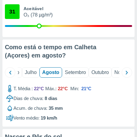
conteúdos.
Aceitável
31
O₃ (78 µg/m³)
ção
ão através
de
,
 e
Como está o tempo em Calheta
(Açores) em
agosto
?
dos,
publicidade
s, estudos
o
Junho
Julho
Agosto
Setembro
Outubro
Novembro
a e
mento de
T. Média :
22°C
Máx.:
22°C
Min:
21°C
ossos 1199
Dias de chuva:
8
dias
eiros
Acum. de chuva:
35 mm
Vento médio:
19 km/h
Nascer e Pôr do sol