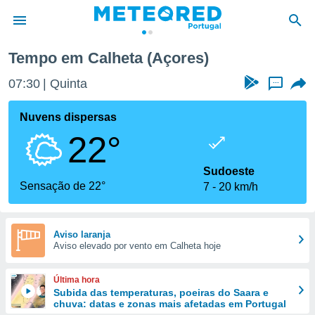
Tempo em Calheta (Açores)
de
07:30
Quinta
...
 da
empo.pt) foi
Nuvens dispersas
or
22°
is para
e as
 fornecidas
Sudoeste
 qualidade.
Sensação de 22°
7
20 km/h
r a este
s das
opções:
Aviso laranja
Aviso elevado por vento em Calheta hoje
ookies e
 forma
Última hora
e digital
Subida das temperaturas, poeiras do Saara e
chuva: datas e zonas mais afetadas em Portugal
da,