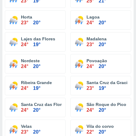
23°
19°
25°
21°
Horta
Lagoa
23°
20°
24°
20°
Lajes das Flores
Madalena
24°
19°
23°
20°
Nordeste
Povoação
24°
20°
24°
20°
Ribeira Grande
Santa Cruz da Graciosa
24°
19°
23°
19°
Santa Cruz das Flores
São Roque do Pico
24°
20°
24°
20°
Velas
Vila do corvo
23°
20°
22°
20°