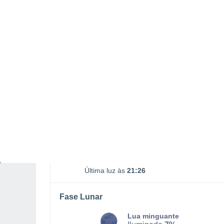
Nascimento da Lua
Ocaso da Lua
01:29
19:03
SEGUNDA, 10 DE AGOSTO
O dia todo
Limpo
Nascer do sol às
06h15m
Pôr-do-sol às
20h51m
Primeira luz às
05:40
Última luz às
21:26
Fase Lunar
Lua minguante