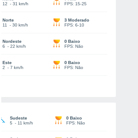
12
-
31 km/h
FPS:
15-25
Norte
3 Moderado
11
-
30 km/h
FPS:
6-10
Nordeste
0 Baixo
6
-
22 km/h
FPS:
Não
Este
0 Baixo
2
-
7 km/h
FPS:
Não
Sudeste
0 Baixo
5
-
11 km/h
FPS:
Não