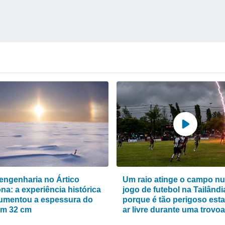
engenharia no Ártico
Um raio atinge o campo n
na: a experiência histórica
jogo de futebol na Tailândi
umentou a espessura do
porque é tão perigoso esta
em 32 cm
ar livre durante uma trovo