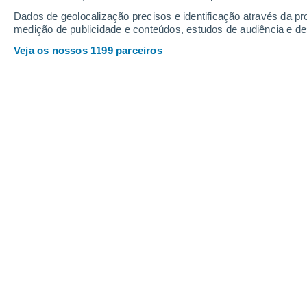
Sábado
8
Domingo
9
Dados de geolocalização precisos e identificação através da pr
medição de publicidade e conteúdos, estudos de audiência e d
Veja os nossos 1199 parceiros
A previsão do tempo por horas: La
SÁBADO, 08 DE AGOSTO
1 Aviso agora
Risco moderado
O dia todo
Limpo
Nascer do sol às
06h12m
Pôr-do-sol às
20h54m
Primeira luz às
05:37
Última luz às
21:30