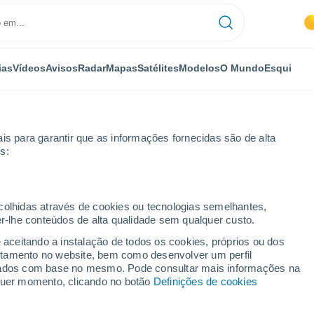
ias
Vídeos
Avisos
Radar
Mapas
Satélites
Modelos
O Mundo
Esqui
is para garantir que as informações fornecidas são de alta
s:
warzwald
Por horas
ecolhidas através de cookies ou tecnologias semelhantes,
er-lhe conteúdos de alta qualidade sem qualquer custo.
arzwald por horas
e aceitando a instalação de todos os cookies, próprios ou dos
rtamento no website, bem como desenvolver um perfil
lizados com base no mesmo. Pode consultar mais informações na
lquer momento, clicando no botão
Definições de cookies