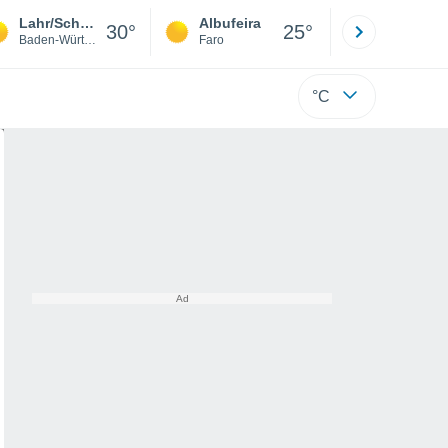
Lahr/Schwarzwald
Albufeira
Lisboa
30°
25°
Baden-Württemberg
Faro
Lisboa
°C