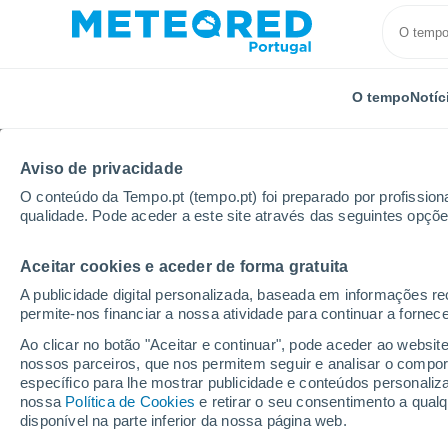
O tempo
Notíc
Aviso de privacidade
O conteúdo da Tempo.pt (tempo.pt) foi preparado por profissiona
qualidade. Pode aceder a este site através das seguintes opçõe
Aceitar cookies e aceder de forma gratuita
Início
Alemanha
Baden-Württemberg
Lahr/Sch
A publicidade digital personalizada, baseada em informações r
permite-nos financiar a nossa atividade para continuar a fornec
Tempo para Lahr/Schw
Ao clicar no botão "Aceitar e continuar", pode aceder ao websit
nossos parceiros, que nos permitem seguir e analisar o compo
específico para lhe mostrar publicidade e conteúdos persona
O Tempo 1 - 7 Dias
Por horas
nossa
Política de Cookies
e retirar o seu consentimento a qua
disponível na parte inferior da nossa página web.