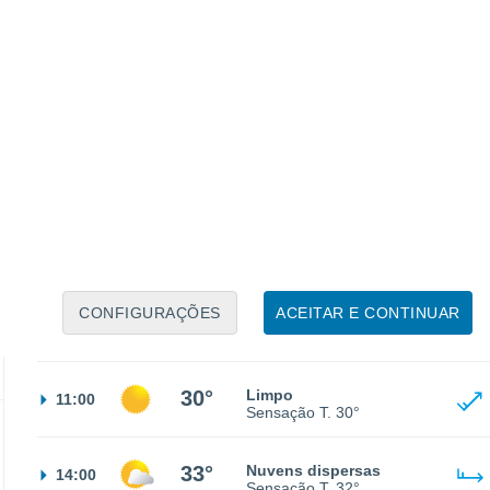
24°
Céu limpo
02:00
Sensação T.
25°
23°
Céu limpo
05:00
Sensação T.
25°
CONFIGURAÇÕES
ACEITAR E CONTINUAR
24°
Limpo
08:00
Sensação T.
25°
30°
Limpo
11:00
Sensação T.
30°
33°
Nuvens dispersas
14:00
Sensação T.
32°