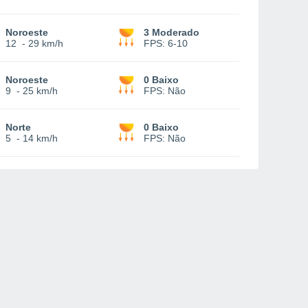
Noroeste
3 Moderado
12
-
29 km/h
FPS:
6-10
Noroeste
0 Baixo
9
-
25 km/h
FPS:
Não
Norte
0 Baixo
5
-
14 km/h
FPS:
Não