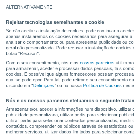
Gráfico do tempo por horas em 
ALTERNATIVAMENTE,
SÍMBOLO
TEMPERATURA
Rejeitar tecnologias semelhantes a cookie
Se não aceitar a instalação de cookies, pode continuar a acede
00
03
06
09
12
15
18
21
00
03
06
09
apenas instalaremos os cookies necessários para assegurar a 
analisar o comportamento ou para apresentar publicidade ou co
geral não personalizada. Pode recusar a instalação de cookies 
botão "Recusar".
32°
31°
Com o seu consentimento, nós e os
nossos parceiros
utilizamo
para armazenar, aceder e processar dados pessoais, tais como a
28°
cookies. É possível que alguns fornecedores possam processa
qual se pode opor. Para tal, pode retirar o seu consentimento 
24°
clicando em “
Definições
” ou na nossa
Política de Cookies
neste
22°
20°
20°
19°
17°
Nós e os nossos parceiros efetuamos o seguinte trata
Armazenar e/ou aceder a informações num dispositivo, utilizar da
13°
15°
publicidade personalizada, utilizar perfis para selecionar public
utilizar perfis para selecionar conteúdos personalizados, med
conteúdos, compreender os públicos através de estatísticas ou
melhorar serviços, utilizar dados limitados para selecionar cont