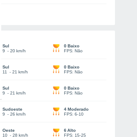
Sul
0 Baixo
9
-
20 km/h
FPS:
Não
Sul
0 Baixo
11
-
21 km/h
FPS:
Não
Sul
0 Baixo
9
-
21 km/h
FPS:
Não
Sudoeste
4 Moderado
9
-
26 km/h
FPS:
6-10
Oeste
6 Alto
10
-
28 km/h
FPS:
15-25