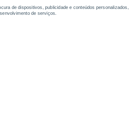
Segunda
10
ocura de dispositivos, publicidade e conteúdos personalizados,
esenvolvimento de serviços.
hr/Schwarzwald
18°
Céu limpo
02:00
Sensação T.
18°
15°
Céu limpo
05:00
Sensação T.
15°
17°
Limpo
08:00
Sensação T.
17°
24°
Limpo
11:00
Sensação T.
25°