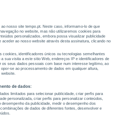
Lahr/Schwarzwald
VENTO
PRECIPITAÇÃO
r ao nosso site tempo.pt. Neste caso, informamo-lo de que
12
15
18
21
00
03
06
09
12
15
18
21
00
navegação no website, mas não utilizaremos cookies para
nteúdos personalizados, embora possa visualizar publicidade
e aceder ao nosso website através desta assinatura, clicando no
34°
33°
33°
33°
s cookies, identificadores únicos ou tecnologias semelhantes
31°
30°
30°
30°
 sua visita a este sitio Web, endereços IP e identificadores de
r os seus dados pessoais com base num interesse legítimo, ao
27°
26°
ou opor-se ao processamento de dados em qualquer altura,
24°
24°
 website.
23°
mento de dados:
dos limitados para selecionar publicidade, criar perfis para
idade personalizada, criar perfis para personalizar conteúdos,
ir o desempenho da publicidade, medir o desempenho dos
 combinações de dados de diferentes fontes, desenvolver e
eúdos.