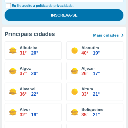
Eu li e aceito a política de privacidade.
Principais cidades
Mais cidades
Albufeira
Alcoutim
31°
20°
40°
19°
Algoz
Aljezur
37°
20°
26°
17°
Almancil
Altura
36°
22°
33°
21°
Alvor
Boliqueime
32°
19°
35°
21°