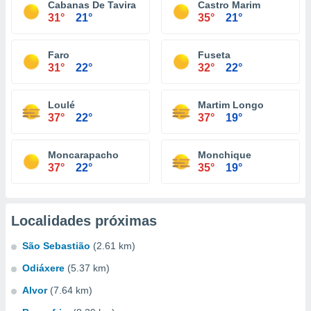
Cabanas De Tavira
Castro Marim
31°
21°
35°
21°
Faro
Fuseta
31°
22°
32°
22°
Loulé
Martim Longo
37°
22°
37°
19°
Moncarapacho
Monchique
37°
22°
35°
19°
Localidades próximas
São Sebastião
(2.61 km)
Odiáxere
(5.37 km)
Alvor
(7.64 km)