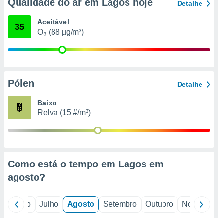
conteúdos.
Qualidade do ar em Lagos hoje
Detalhe
Aceitável
ção
35
O₃ (88 µg/m³)
ão através
de
,
 e
Pólen
Detalhe
dos,
publicidade
Baixo
s, estudos
Relva (15 #/m³)
a e
mento de
ossos 1199
eiros
Como está o tempo em Lagos em
agosto
?
o
Junho
Julho
Agosto
Setembro
Outubro
Novembro