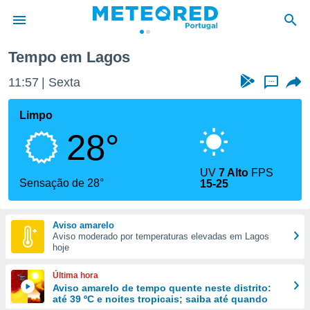
Tempo em Lagos
de
11:57
Sexta
...
 da
empo.pt) foi
Limpo
or
28°
is para
e as
 fornecidas
UV
7 Alto
FPS
 qualidade.
Sensação de 28°
15-25
r a este
s das
opções:
Aviso amarelo
Aviso moderado por temperaturas elevadas em Lagos
ookies e
hoje
 forma
Última hora
e digital
Aviso amarelo de tempo quente neste distrito:
até 39 ºC e noites tropicais; saiba até quando
da,