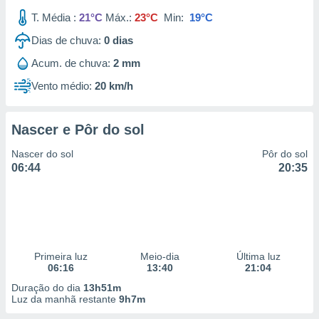
T. Média :
21°C
Máx.:
23°C
Min:
19°C
Dias de chuva:
0
dias
Acum. de chuva:
2 mm
Vento médio:
20 km/h
Nascer e Pôr do sol
Nascer do sol
Pôr do sol
06:44
20:35
Primeira luz
Meio-dia
Última luz
06:16
13:40
21:04
Duração do dia
13h51m
Luz da manhã restante
9h7m