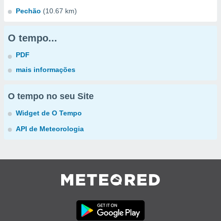
Pechão
(10.67 km)
O tempo...
PDF
mais informações
O tempo no seu Site
Widget de O Tempo
API de Meteorologia