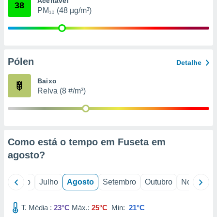
Aceitável
conteúdos.
38
PM₁₀ (48 µg/m³)
ção
ão através
de
Pólen
,
Detalhe
 e
Baixo
dos,
Relva (8 #/m³)
publicidade
s, estudos
a e
mento de
Como está o tempo em Fuseta em
ossos 1199
agosto
?
eiros
o
Junho
Julho
Agosto
Setembro
Outubro
Novembro
T. Média :
23°C
Máx.:
25°C
Min:
21°C