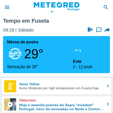
Tempo em Fuseta
de
09:28
Sábado
...
 da
empo.pt) foi
Névoa de poeira
or
29°
is para
e as
 fornecidas
Este
 qualidade.
Sensação de 28°
2
12 km/h
r a este
s das
opções:
Aviso Yellow
Aviso Moderate por high temperatures em Fuseta hoje
ookies e
 forma
Última hora
e digital
Hoje e amanhã poeiras do Saara “invadem”
Portugal: risco de trovoadas no Norte e Centro
da,