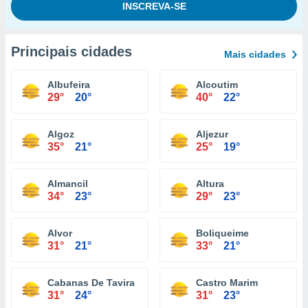
Principais cidades
Mais cidades
Albufeira
Alcoutim
29°
20°
40°
22°
Algoz
Aljezur
35°
21°
25°
19°
Almancil
Altura
34°
23°
29°
23°
Alvor
Boliqueime
31°
21°
33°
21°
Cabanas De Tavira
Castro Marim
31°
24°
31°
23°