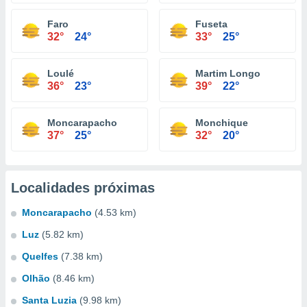
Faro
Fuseta
32°
24°
33°
25°
Loulé
Martim Longo
36°
23°
39°
22°
Moncarapacho
Monchique
37°
25°
32°
20°
Localidades próximas
Moncarapacho
(4.53 km)
Luz
(5.82 km)
Quelfes
(7.38 km)
Olhão
(8.46 km)
Santa Luzia
(9.98 km)