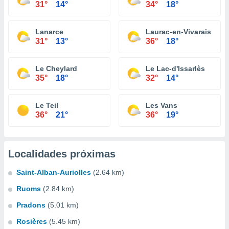
31°
14°
34°
18°
Lanarce
Laurac-en-Vivarais
31°
13°
36°
18°
Le Cheylard
Le Lac-d'Issarlès
35°
18°
32°
14°
Le Teil
Les Vans
36°
21°
36°
19°
Localidades próximas
Saint-Alban-Auriolles
(2.64 km)
Ruoms
(2.84 km)
Pradons
(5.01 km)
Rosières
(5.45 km)