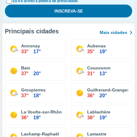
Eu li e aceito a política de privacidade.
Principais cidades
Mais cidades
Annonay
Aubenas
33°
17°
35°
19°
Baix
Coucouron
37°
20°
31°
13°
Grospierres
Guilherand-Granges
37°
18°
36°
20°
La Voulte-sur-Rhône
Lablachère
36°
19°
36°
19°
Lachamp-Raphaël
Lamastre