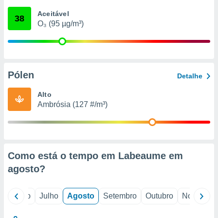
conteúdos.
Aceitável
38
O₃ (95 µg/m³)
ção
ão através
de
,
 e
Pólen
Detalhe
dos,
Alto
publicidade
Ambrósia (127 #/m³)
s, estudos
a e
mento de
ossos 1199
Como está o tempo em Labeaume em
eiros
agosto
?
o
Junho
Julho
Agosto
Setembro
Outubro
Novembro