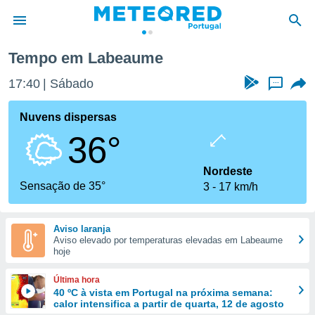
ume
Tempo em Labeaume
de
17:40
Sábado
...
 da
empo.pt) foi
Nuvens dispersas
or
36°
is para
e as
 fornecidas
Nordeste
 qualidade.
Sensação de 35°
3
17 km/h
r a este
s das
opções:
Aviso laranja
Aviso elevado por temperaturas elevadas em Labeaume
ookies e
hoje
 forma
Última hora
e digital
40 ºC à vista em Portugal na próxima semana:
calor intensifica a partir de quarta, 12 de agosto
da,