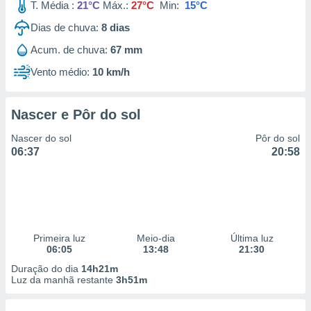
T. Média :
21°C
Máx.:
27°C
Min:
15°C
Dias de chuva:
8
dias
Acum. de chuva:
67 mm
Vento médio:
10 km/h
Nascer e Pôr do sol
Nascer do sol
Pôr do sol
06:37
20:58
Primeira luz
Meio-dia
Última luz
06:05
13:48
21:30
Duração do dia
14h21m
Luz da manhã restante
3h51m