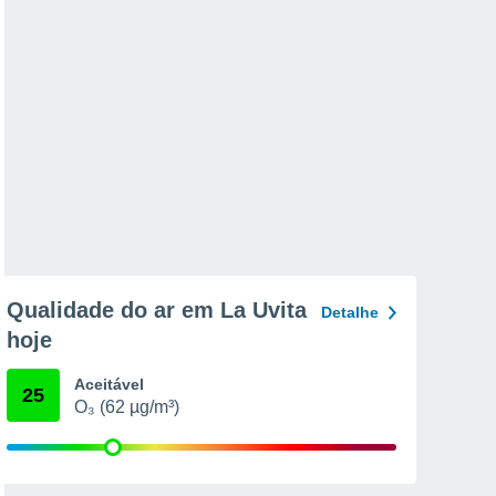
Qualidade do ar em La Uvita
Detalhe
hoje
Aceitável
25
O₃ (62 µg/m³)