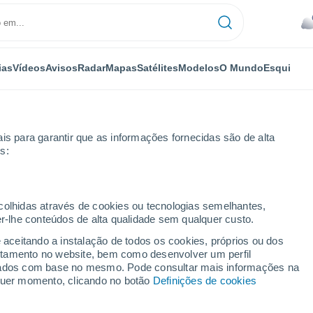
ias
Vídeos
Avisos
Radar
Mapas
Satélites
Modelos
O Mundo
Esqui
is para garantir que as informações fornecidas são de alta
s:
ita
ecolhidas através de cookies ou tecnologias semelhantes,
er-lhe conteúdos de alta qualidade sem qualquer custo.
e aceitando a instalação de todos os cookies, próprios ou dos
rtamento no website, bem como desenvolver um perfil
...
lizados com base no mesmo. Pode consultar mais informações na
lquer momento, clicando no botão
Definições de cookies
Por horas
Intervalos nublados nas
próximas horas