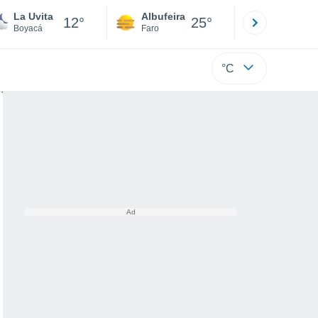
La Uvita
Albufeira
Lisboa
12°
25°
Boyacá
Faro
Lisboa
°C