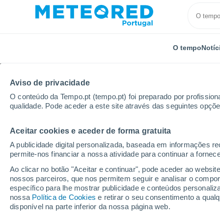
O tempo
Notíc
Aviso de privacidade
O conteúdo da Tempo.pt (tempo.pt) foi preparado por profissiona
qualidade. Pode aceder a este site através das seguintes opçõe
Aceitar cookies e aceder de forma gratuita
Início
Colômbia
Departamento de Boyacá
La Uv
A publicidade digital personalizada, baseada em informações r
permite-nos financiar a nossa atividade para continuar a fornec
Tempo em La Uvita
Ao clicar no botão "Aceitar e continuar", pode aceder ao websit
nossos parceiros, que nos permitem seguir e analisar o compo
04:08
Sábado
específico para lhe mostrar publicidade e conteúdos persona
nossa
Política de Cookies
e retirar o seu consentimento a qua
disponível na parte inferior da nossa página web.
Nuvens dispersas