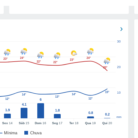
30
24°
24°
23°
23°
22°
22°
20
20°
15°
10
14°
14°
13°
12°
12°
6
4.1
1.9
1.8
0.8
0.2
mm
Sex
14
Sáb
15
Dom
16
Seg
17
Ter
18
Qua
19
Qui
20
Mínima
Chuva