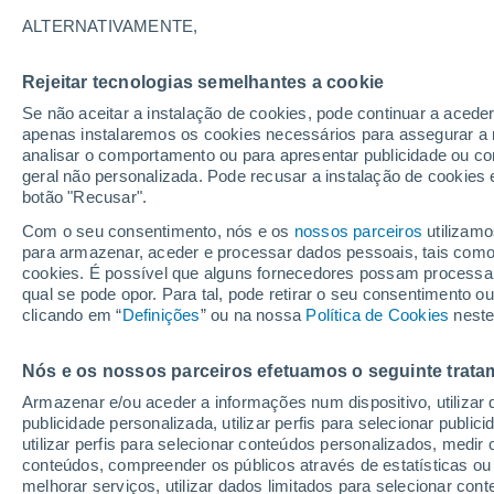
13°
ALTERNATIVAMENTE,
Rejeitar tecnologias semelhantes a cookie
Lua mingu
Se não aceitar a instalação de cookies, pode continuar a acede
Iluminada
Sensação de 13°
apenas instalaremos os cookies necessários para assegurar a 
analisar o comportamento ou para apresentar publicidade ou co
geral não personalizada. Pode recusar a instalação de cookies 
botão "Recusar".
Última hora
Hoje e amanhã poeiras do Saara “invadem”
Com o seu consentimento, nós e os
nossos parceiros
utilizamo
Portugal: risco de trovoadas no Norte e Centr
para armazenar, aceder e processar dados pessoais, tais como a
aumenta
cookies. É possível que alguns fornecedores possam processa
O Tempo 1 - 7 Dias
Atualidade
Mapas de nuvens
qual se pode opor. Para tal, pode retirar o seu consentimento 
clicando em “
Definições
” ou na nossa
Política de Cookies
neste
Nós e os nossos parceiros efetuamos o seguinte trata
Amanhã
Segunda
Hoje
Armazenar e/ou aceder a informações num dispositivo, utilizar da
9 Ago.
10 Ago.
8 Ago.
publicidade personalizada, utilizar perfis para selecionar public
utilizar perfis para selecionar conteúdos personalizados, med
conteúdos, compreender os públicos através de estatísticas ou
melhorar serviços, utilizar dados limitados para selecionar cont
80%
70%