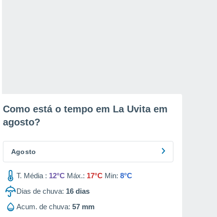
Como está o tempo em La Uvita em
agosto
?
Agosto
T. Média :
12°C
Máx.:
17°C
Min:
8°C
Dias de chuva:
16
dias
Acum. de chuva:
57 mm