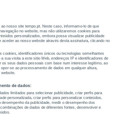
ante
r ao nosso site tempo.pt. Neste caso, informamo-lo de que
:
21%
navegação no website, mas não utilizaremos cookies para
nteúdos personalizados, embora possa visualizar publicidade
e aceder ao nosso website através desta assinatura, clicando no
s cookies, identificadores únicos ou tecnologias semelhantes
o
 sua visita a este sitio Web, endereços IP e identificadores de
r os seus dados pessoais com base num interesse legítimo, ao
Radar de Chuva
Satélites
Modelos
ou opor-se ao processamento de dados em qualquer altura,
 website.
mento de dados:
Terça
Quarta
Quinta
Sexta
dos limitados para selecionar publicidade, criar perfis para
11 Ago.
12 Ago.
13 Ago.
14 Ago.
idade personalizada, criar perfis para personalizar conteúdos,
ir o desempenho da publicidade, medir o desempenho dos
 combinações de dados de diferentes fontes, desenvolver e
eúdos.
90%
70%
90%