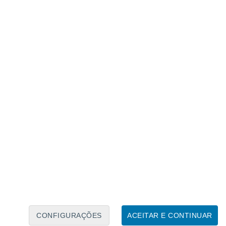
Calendário Lunar
Seg
Ter
Qua
Qui
Sex
Sáb
Domo
8
9
10
11
12
13
14
15
16
17
18
19
20
21
CONFIGURAÇÕES
ACEITAR E CONTINUAR