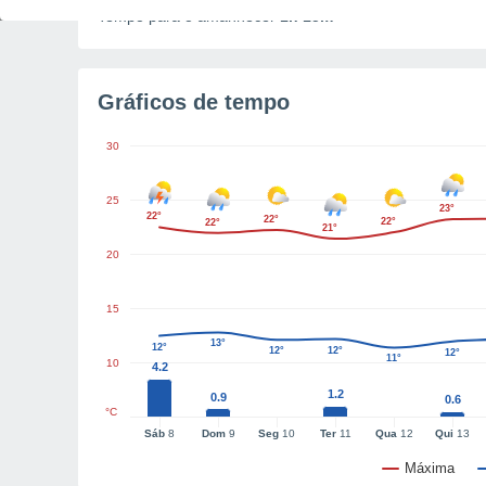
Tempo para o amanhecer
1h 15m
Gráficos de tempo
30
25
23°
22°
22°
22°
22°
21°
20
15
13°
12°
12°
12°
12°
11°
10
4.2
1.2
0.9
0.6
°C
Sáb
8
Dom
9
Seg
10
Ter
11
Qua
12
Qui
13
Máxima