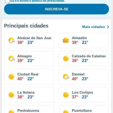
Eu li e aceito a política de privacidade.
Principais cidades
Mais cidades
Alcázar de San Juan
Almadén
39°
23°
39°
21°
Almagro
Calzada de Calatrava
39°
23°
39°
23°
Ciudad Real
Daimiel
40°
22°
40°
23°
La Solana
Los Cortijos
38°
23°
37°
23°
Piedrabuena
Puertollano