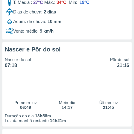
T. Média :
27°C
Máx.:
34°C
Min:
19°C
Dias de chuva:
2
dias
Acum. de chuva:
10 mm
Vento médio:
9 km/h
Nascer e Pôr do sol
Nascer do sol
Pôr do sol
07:18
21:16
Primeira luz
Meio-dia
Última luz
06:49
14:17
21:45
Duração do dia
13h58m
Luz da manhã restante
14h21m