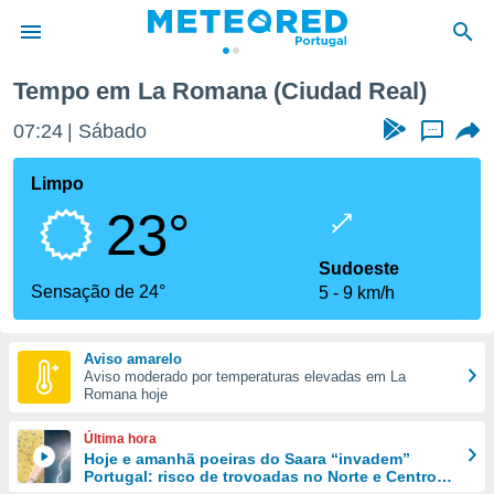
La Romana
Tempo em La Romana (Ciudad Real)
de
07:24
Sábado
...
 da
empo.pt) foi
Limpo
or
23°
is para
e as
 fornecidas
Sudoeste
 qualidade.
Sensação de 24°
5
9 km/h
r a este
s das
opções:
Aviso amarelo
Aviso moderado por temperaturas elevadas em La
ookies e
Romana hoje
 forma
Última hora
e digital
Hoje e amanhã poeiras do Saara “invadem”
Portugal: risco de trovoadas no Norte e Centro
da,