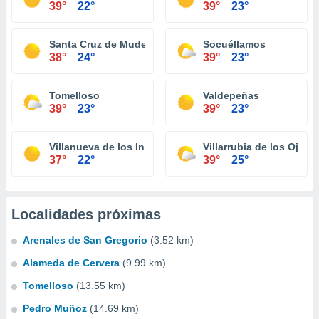
39°
22°
39°
23°
Santa Cruz de Mudela
Socuéllamos
38°
24°
39°
23°
Tomelloso
Valdepeñas
39°
23°
39°
23°
Villanueva de los Infantes
Villarrubia de los Ojos
37°
22°
39°
25°
Localidades próximas
Arenales de San Gregorio
(3.52 km)
Alameda de Cervera
(9.99 km)
Tomelloso
(13.55 km)
Pedro Muñoz
(14.69 km)