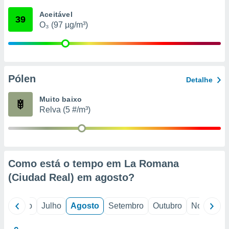
conteúdos.
Aceitável
39
O₃ (97 µg/m³)
ção
ão através
de
,
 e
Pólen
Detalhe
dos,
Muito baixo
publicidade
Relva (5 #/m³)
s, estudos
a e
mento de
ossos 1199
Como está o tempo em La Romana
eiros
(Ciudad Real) em
agosto
?
o
Junho
Julho
Agosto
Setembro
Outubro
Novembro