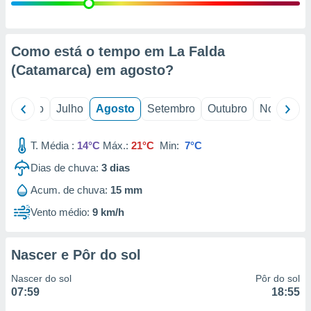
conteúdos.
ção
Como está o tempo em La Falda
ão através
(Catamarca) em
agosto
?
de
,
 e
o
Junho
Julho
Agosto
Setembro
Outubro
Novembro
dos,
publicidade
T. Média :
14°C
Máx.:
21°C
Min:
7°C
s, estudos
Dias de chuva:
3
dias
a e
mento de
Acum. de chuva:
15 mm
Vento médio:
9 km/h
ossos 1199
eiros
Nascer e Pôr do sol
Nascer do sol
Pôr do sol
07:59
18:55