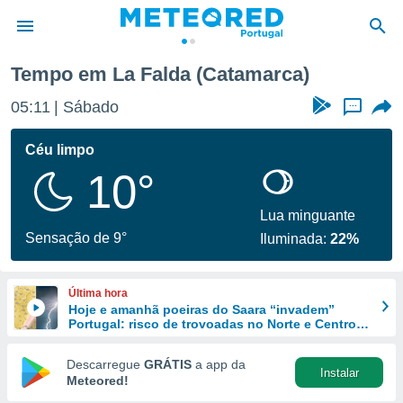
Tempo em La Falda (Catamarca)
de
05:11
Sábado
...
 da
empo.pt) foi
Céu limpo
or
10°
is para
e as
 fornecidas
Lua minguante
 qualidade.
Sensação de 9°
Iluminada:
22%
r a este
s das
opções:
Última hora
Hoje e amanhã poeiras do Saara “invadem”
ookies e
Portugal: risco de trovoadas no Norte e Centro
 forma
aumenta
Descarregue
GRÁTIS
a app da
Instalar
e digital
Meteored!
da,