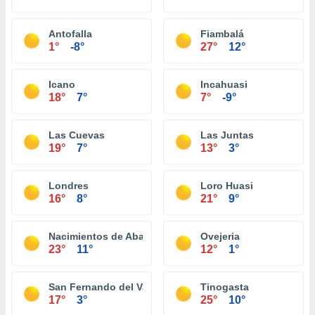
Antofalla
Fiambalá
1°
-8°
27°
12°
Icano
Incahuasi
18°
7°
7°
-9°
Las Cuevas
Las Juntas
19°
7°
13°
3°
Londres
Loro Huasi
16°
8°
21°
9°
Nacimientos de Abajo
Ovejeria
23°
11°
12°
1°
San Fernando del Valle de Catamarca
Tinogasta
17°
3°
25°
10°