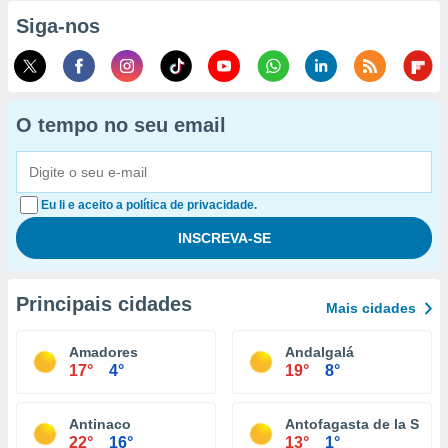
Siga-nos
O tempo no seu email
Eu li e aceito a política de privacidade.
Principais cidades
Mais cidades
Amadores
Andalgalá
17°
4°
19°
8°
Antinaco
Antofagasta de la Sierr
22°
16°
13°
1°