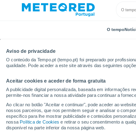
O tempo
Notíc
Aviso de privacidade
O conteúdo da Tempo.pt (tempo.pt) foi preparado por profissiona
qualidade. Pode aceder a este site através das seguintes opçõe
Aceitar cookies e aceder de forma gratuita
Início
Cuba
Província de Las Tunas
La Carrete
A publicidade digital personalizada, baseada em informações r
permite-nos financiar a nossa atividade para continuar a fornec
Tempo em La Carretera
Ao clicar no botão "Aceitar e continuar", pode aceder ao websit
nossos parceiros, que nos permitem seguir e analisar o compo
15:19
Sexta
específico para lhe mostrar publicidade e conteúdos persona
nossa
Política de Cookies
e retirar o seu consentimento a qua
disponível na parte inferior da nossa página web.
Parcialmente nublado