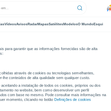
ias
Vídeos
Avisos
Radar
Mapas
Satélites
Modelos
O Mundo
Esqui
is para garantir que as informações fornecidas são de alta
s:
ra
ecolhidas através de cookies ou tecnologias semelhantes,
er-lhe conteúdos de alta qualidade sem qualquer custo.
e aceitando a instalação de todos os cookies, próprios ou dos
rtamento no website, bem como desenvolver um perfil
...
lizados com base no mesmo. Pode consultar mais informações na
lquer momento, clicando no botão
Definições de cookies
Por horas
Calor húmido sufocante nas
próximas horas