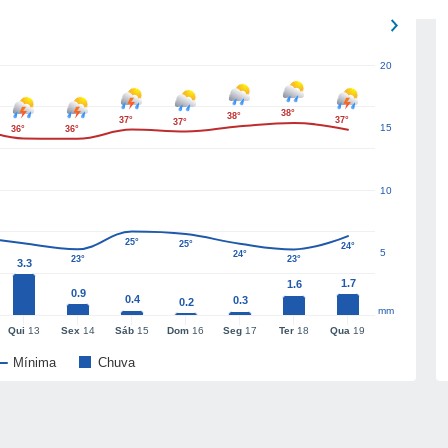
20
38°
38°
37°
37°
37°
15
36°
36°
10
25°
25°
24°
5
24°
23°
23°
3.3
1.7
1.6
0.9
0.4
0.3
0.2
mm
Qui
13
Sex
14
Sáb
15
Dom
16
Seg
17
Ter
18
Qua
19
Mínima
Chuva