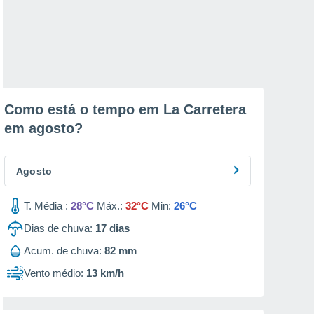
Como está o tempo em La Carretera
em
agosto
?
Agosto
T. Média :
28°C
Máx.:
32°C
Min:
26°C
Dias de chuva:
17
dias
Acum. de chuva:
82 mm
Vento médio:
13 km/h