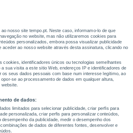
r ao nosso site tempo.pt. Neste caso, informamo-lo de que
navegação no website, mas não utilizaremos cookies para
nteúdos personalizados, embora possa visualizar publicidade
e aceder ao nosso website através desta assinatura, clicando no
s cookies, identificadores únicos ou tecnologias semelhantes
o
 sua visita a este sitio Web, endereços IP e identificadores de
r os seus dados pessoais com base num interesse legítimo, ao
pas de chuva
Satélites
Modelos
ou opor-se ao processamento de dados em qualquer altura,
 website.
mento de dados:
egunda
Terça
Quarta
Quinta
dos limitados para selecionar publicidade, criar perfis para
10 Ago.
11 Ago.
12 Ago.
13 Ago.
idade personalizada, criar perfis para personalizar conteúdos,
ir o desempenho da publicidade, medir o desempenho dos
 combinações de dados de diferentes fontes, desenvolver e
eúdos.
90%
90%