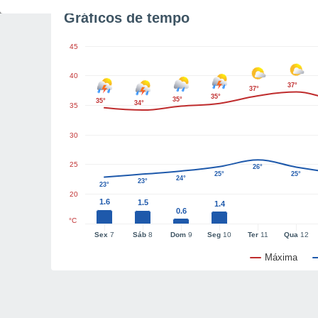
Gráficos de tempo
45
40
37°
37°
35°
35°
35°
34°
35
30
25
26°
25°
25°
24°
23°
23°
20
1.6
1.5
1.4
0.6
°C
Sex
7
Sáb
8
Dom
9
Seg
10
Ter
11
Qua
12
Máxima