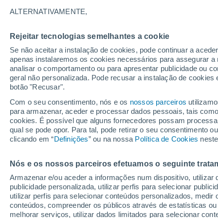
34°
ALTERNATIVAMENTE,
Rejeitar tecnologias semelhantes a cookie
UV
7 Alto
Se não aceitar a instalação de cookies, pode continuar a acede
Sensação de 39°
FPS
15-25
apenas instalaremos os cookies necessários para assegurar a 
analisar o comportamento ou para apresentar publicidade ou co
geral não personalizada. Pode recusar a instalação de cookies 
botão "Recusar".
Última hora
Hoje e amanhã poeiras do Saara “invadem”
Com o seu consentimento, nós e os
nossos parceiros
utilizamo
Portugal: risco de trovoadas no Norte e Centr
para armazenar, aceder e processar dados pessoais, tais como a
aumenta
cookies. É possível que alguns fornecedores possam processa
O Tempo 1 - 7 Dias
Radar de Chuva
Atualidade
Ma
qual se pode opor. Para tal, pode retirar o seu consentimento 
clicando em “
Definições
” ou na nossa
Política de Cookies
neste
Nós e os nossos parceiros efetuamos o seguinte trata
Amanhã
Domingo
S
Hoje
Armazenar e/ou aceder a informações num dispositivo, utilizar da
8 Ago.
9 Ago.
7 Ago.
publicidade personalizada, utilizar perfis para selecionar public
utilizar perfis para selecionar conteúdos personalizados, med
conteúdos, compreender os públicos através de estatísticas ou
melhorar serviços, utilizar dados limitados para selecionar cont
80%
70%
80%