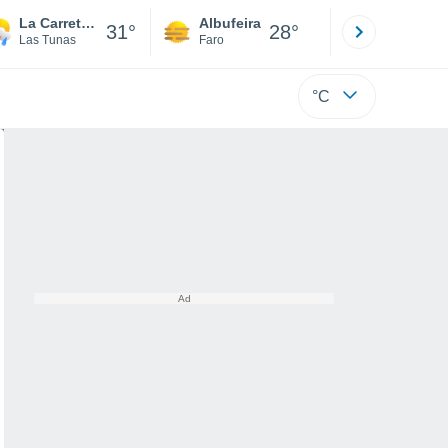
La Carretera
Albufeira
Lisboa
31°
28°
Las Tunas
Faro
Lisboa
°C