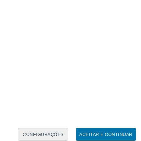
Calendário Lunar
Seg
Ter
Qua
Qui
Sex
Sáb
Domo
7
8
9
10
11
12
13
14
15
16
17
18
19
20
CONFIGURAÇÕES
ACEITAR E CONTINUAR