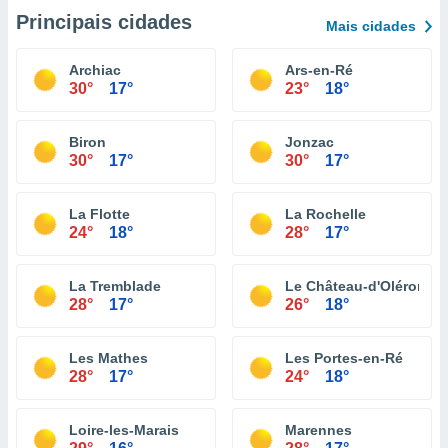
Principais cidades
Mais cidades
Archiac
Ars-en-Ré
30°
17°
23°
18°
Biron
Jonzac
30°
17°
30°
17°
La Flotte
La Rochelle
24°
18°
28°
17°
La Tremblade
Le Château-d'Oléron
28°
17°
26°
18°
Les Mathes
Les Portes-en-Ré
28°
17°
24°
18°
Loire-les-Marais
Marennes