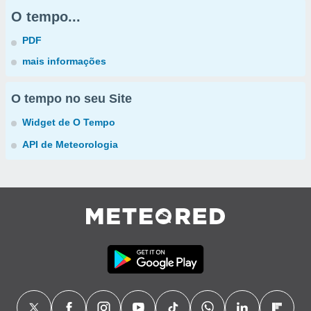
O tempo...
PDF
mais informações
O tempo no seu Site
Widget de O Tempo
API de Meteorologia