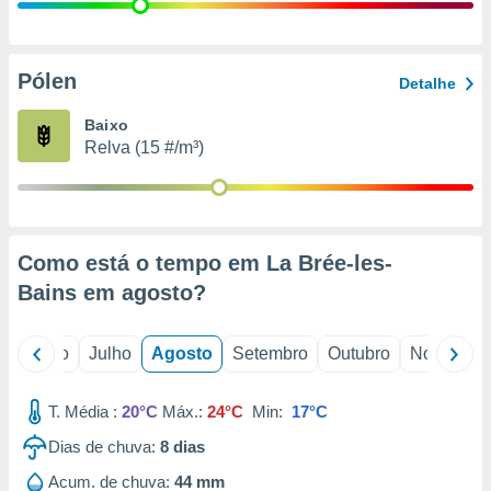
conteúdos.
ção
Pólen
Detalhe
ão através
de
Baixo
,
Relva (15 #/m³)
 e
dos,
publicidade
s, estudos
Como está o tempo em La Brée-les-
a e
mento de
Bains em
agosto
?
ossos 1199
o
Junho
Julho
Agosto
Setembro
Outubro
Novembro
eiros
T. Média :
20°C
Máx.:
24°C
Min:
17°C
Dias de chuva:
8
dias
Acum. de chuva:
44 mm