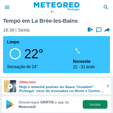
ée-les-Bains
Tempo em La Brée-les-Bains
de
18:36
Sexta
...
 da
empo.pt) foi
Limpo
or
22°
is para
e as
 fornecidas
Noroeste
 qualidade.
Sensação de 24°
22
31 km/h
r a este
s das
opções:
Última hora
Hoje e amanhã poeiras do Saara “invadem”
ookies e
Portugal: risco de trovoadas no Norte e Centro
 forma
aumenta
Descarregue
GRÁTIS
a app da
Instalar
e digital
Meteored!
da,