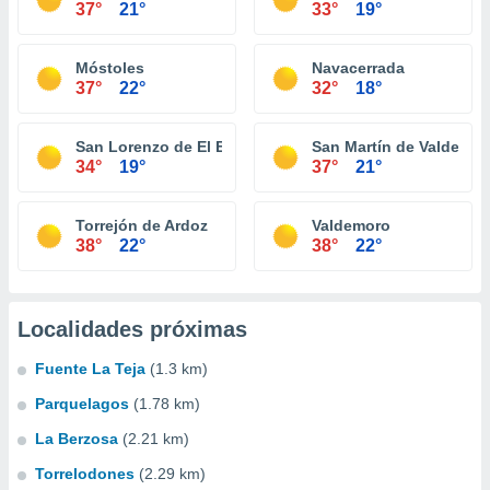
37°
21°
33°
19°
Móstoles
Navacerrada
37°
22°
32°
18°
San Lorenzo de El Escorial
San Martín de Valdeigle
34°
19°
37°
21°
Torrejón de Ardoz
Valdemoro
38°
22°
38°
22°
Localidades próximas
Fuente La Teja
(1.3 km)
Parquelagos
(1.78 km)
La Berzosa
(2.21 km)
Torrelodones
(2.29 km)