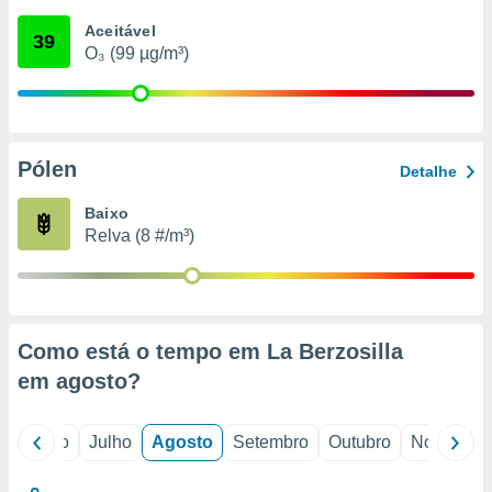
conteúdos.
Aceitável
39
O₃ (99 µg/m³)
ção
ão através
de
,
 e
Pólen
Detalhe
dos,
Baixo
publicidade
Relva (8 #/m³)
s, estudos
a e
mento de
ossos 1199
Como está o tempo em La Berzosilla
eiros
em
agosto
?
o
Junho
Julho
Agosto
Setembro
Outubro
Novembro