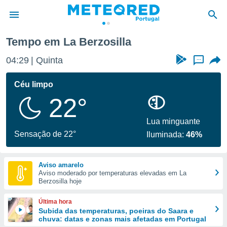
Tempo em La Berzosilla
de
04:30
Quinta
...
 da
empo.pt) foi
Céu limpo
or
22°
is para
e as
 fornecidas
Lua minguante
 qualidade.
Sensação de 22°
Iluminada:
46%
r a este
s das
opções:
Aviso amarelo
Aviso moderado por temperaturas elevadas em La
ookies e
Berzosilla hoje
 forma
Última hora
e digital
Subida das temperaturas, poeiras do Saara e
chuva: datas e zonas mais afetadas em Portugal
da,