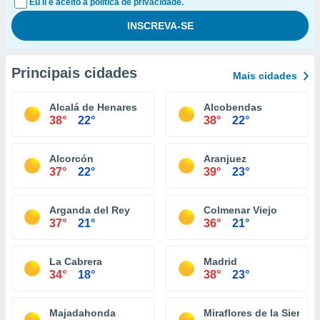
Eu li e aceito a política de privacidade.
Principais cidades
Mais cidades
Alcalá de Henares
Alcobendas
38°
22°
38°
22°
Alcorcón
Aranjuez
37°
22°
39°
23°
Arganda del Rey
Colmenar Viejo
37°
21°
36°
21°
La Cabrera
Madrid
34°
18°
38°
23°
Majadahonda
Miraflores de la Sierra