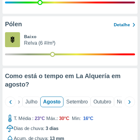
conteúdos.
ção
Pólen
Detalhe
ão através
de
Baixo
,
Relva (6 #/m³)
 e
dos,
publicidade
s, estudos
Como está o tempo em La Alquería em
a e
mento de
agosto
?
ossos 1199
o
Junho
Julho
Agosto
Setembro
Outubro
Novembro
eiros
T. Média :
23°C
Máx.:
30°C
Min:
16°C
Dias de chuva:
3
dias
Acum. de chuva:
13 mm