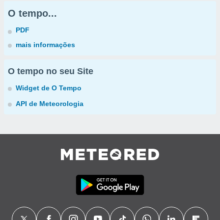
O tempo...
PDF
mais informações
O tempo no seu Site
Widget de O Tempo
API de Meteorologia