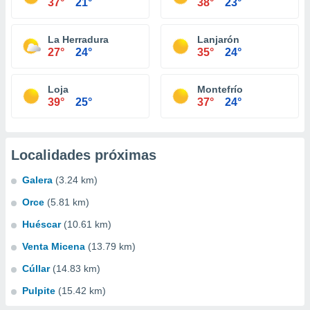
37°
21°
38°
23°
La Herradura
Lanjarón
27°
24°
35°
24°
Loja
Montefrío
39°
25°
37°
24°
Localidades próximas
Galera
(3.24 km)
Orce
(5.81 km)
Huéscar
(10.61 km)
Venta Micena
(13.79 km)
Cúllar
(14.83 km)
Pulpite
(15.42 km)