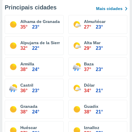
Principais cidades
Mais cidades
Alhama de Granada
Almuñécar
35°
23°
27°
23°
Alpujarra de la Sierra
Alta Mar
32°
22°
29°
23°
Armilla
Baza
38°
24°
37°
23°
Castril
Dólar
36°
23°
34°
21°
Granada
Guadix
38°
24°
38°
21°
Huéscar
Iznalloz