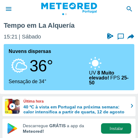
uería
Tempo em La Alquería
de
15:21
Sábado
...
 da
empo.pt) foi
Nuvens dispersas
or
36°
is para
e as
 fornecidas
UV
8 Muito
elevado!
FPS
25-
 qualidade.
Sensação de 34°
50
r a este
s das
opções:
Última hora
40 ºC à vista em Portugal na próxima semana:
ookies e
calor intensifica a partir de quarta, 12 de agosto
 forma
Descarregue
GRÁTIS
a app da
e digital
Instalar
Meteored!
da,