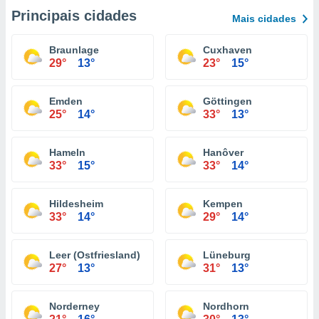
Principais cidades
Mais cidades
Braunlage
Cuxhaven
29°
13°
23°
15°
Emden
Göttingen
25°
14°
33°
13°
Hameln
Hanôver
33°
15°
33°
14°
Hildesheim
Kempen
33°
14°
29°
14°
Leer (Ostfriesland)
Lüneburg
27°
13°
31°
13°
Norderney
Nordhorn