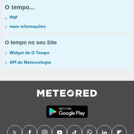
O tempo...
PDF
mais informações
O tempo no seu Site
Widget de O Tempo
API de Meteorologia