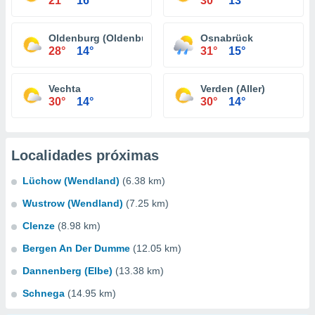
21°
16°
30°
13°
Oldenburg (Oldenburg)
Osnabrück
28°
14°
31°
15°
Vechta
Verden (Aller)
30°
14°
30°
14°
Localidades próximas
Lüchow (Wendland)
(6.38 km)
Wustrow (Wendland)
(7.25 km)
Clenze
(8.98 km)
Bergen An Der Dumme
(12.05 km)
Dannenberg (Elbe)
(13.38 km)
Schnega
(14.95 km)