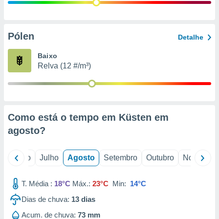
conteúdos.
ção
Pólen
Detalhe
ão através
de
Baixo
,
Relva (12 #/m³)
 e
dos,
publicidade
s, estudos
Como está o tempo em Küsten em
a e
mento de
agosto
?
ossos 1199
o
Junho
Julho
Agosto
Setembro
Outubro
Novembro
eiros
T. Média :
18°C
Máx.:
23°C
Min:
14°C
Dias de chuva:
13
dias
Acum. de chuva:
73 mm