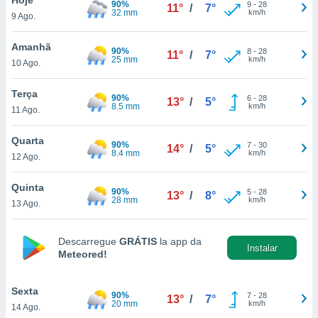
90%
para lhe
9
-
28
11°
/
7°
32 mm
km/h
9 Ago.
licidade e
ados com
Amanhã
90%
8
-
28
11°
/
7°
esmo. Pode
25 mm
km/h
10 Ago.
ais
s na nossa
Terça
90%
6
-
28
 Cookies
e
13°
/
5°
8.5 mm
km/h
11 Ago.
u
nto a
omento,
Quarta
90%
7
-
30
14°
/
5°
 botão
8.4 mm
km/h
12 Ago.
de cookies
na parte
Quinta
90%
5
-
28
nossa
13°
/
8°
28 mm
km/h
13 Ago.
.
IVAMENTE,
Descarregue
GRÁTIS
la app da
Instalar
Meteored!
as
tes a
Sexta
90%
7
-
28
13°
/
7°
20 mm
km/h
14 Ago.