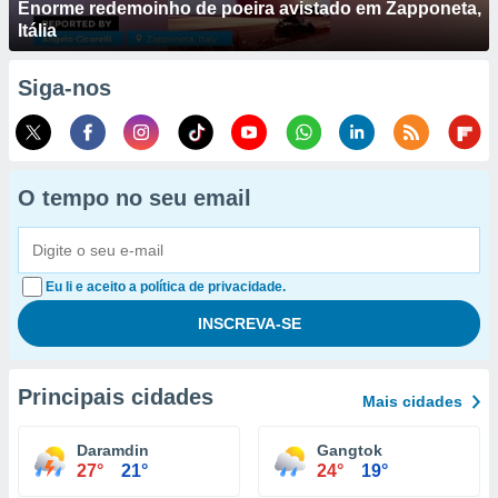
Enorme redemoinho de poeira avistado em Zapponeta,
Itália
Siga-nos
O tempo no seu email
Eu li e aceito a política de privacidade.
Principais cidades
Mais cidades
Daramdin
Gangtok
27°
21°
24°
19°