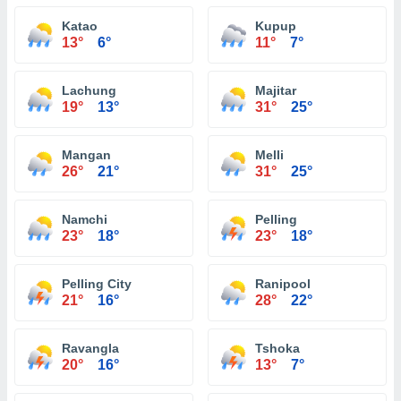
Katao
Kupup
13°
6°
11°
7°
Lachung
Majitar
19°
13°
31°
25°
Mangan
Melli
26°
21°
31°
25°
Namchi
Pelling
23°
18°
23°
18°
Pelling City
Ranipool
21°
16°
28°
22°
Ravangla
Tshoka
20°
16°
13°
7°