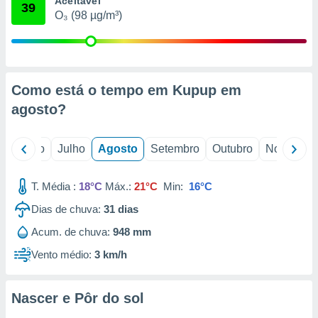
Aceitável
conteúdos.
39
O₃ (98 µg/m³)
ção
ão através
de
Como está o tempo em Kupup em
,
 e
agosto
?
dos,
publicidade
o
Junho
Julho
Agosto
Setembro
Outubro
Novembro
s, estudos
a e
mento de
T. Média :
18°C
Máx.:
21°C
Min:
16°C
Dias de chuva:
31
dias
ossos 1199
Acum. de chuva:
948 mm
eiros
Vento médio:
3 km/h
Nascer e Pôr do sol