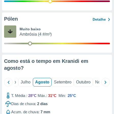
conteúdos.
ção
Pólen
Detalhe
ão através
de
Muito baixo
,
Ambrósia (4 #/m³)
 e
dos,
publicidade
s, estudos
Como está o tempo em Kranidi em
a e
mento de
agosto
?
ossos 1199
o
Junho
Julho
Agosto
Setembro
Outubro
Novembro
eiros
T. Média :
28°C
Máx.:
31°C
Min:
25°C
Dias de chuva:
2
dias
Acum. de chuva:
7 mm