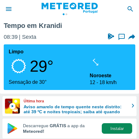
Tempo em Kranidi
de
08:39
Sexta
...
 da
empo.pt) foi
Limpo
or
29°
is para
e as
 fornecidas
Noroeste
 qualidade.
Sensação de 30°
12
18 km/h
r a este
s das
opções:
Última hora
Aviso amarelo de tempo quente neste distrito:
ookies e
até 39 ºC e noites tropicais; saiba até quando
 forma
Descarregue
GRÁTIS
a app da
Instalar
e digital
Meteored!
da,