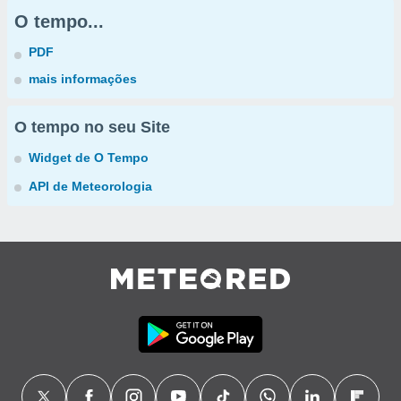
O tempo...
PDF
mais informações
O tempo no seu Site
Widget de O Tempo
API de Meteorologia