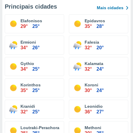
Principais cidades
Mais cidades
Elafonisos
Epidavros
29°
25°
35°
28°
Ermioni
Falesia
34°
26°
32°
20°
Gythio
Kalamata
34°
25°
32°
24°
Korinthos
Koroni
35°
25°
30°
24°
Kranidi
Leonidio
32°
25°
36°
27°
Loutraki-Perachora
Methoni