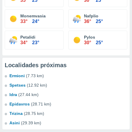
35°
25°
30°
25°
Monemvasia
Nafplio
33°
24°
36°
25°
Petalidi
Pylos
34°
23°
30°
25°
Localidades próximas
Ermioni
(7.73 km)
Spetses
(12.92 km)
Idra
(27.44 km)
Epidavros
(28.71 km)
Trizina
(28.75 km)
Asini
(29.39 km)