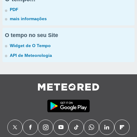
PDF
mais informações
O tempo no seu Site
Widget de O Tempo
API de Meteorologia