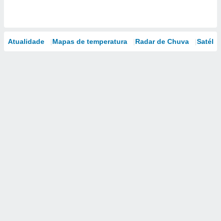
Atualidade
Mapas de temperatura
Radar de Chuva
Satélit