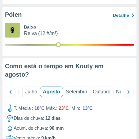
conteúdos.
Pólen
Detalhe
ção
Baixo
ão através
Relva (12 #/m³)
de
,
 e
dos,
publicidade
Como está o tempo em Kouty em
s, estudos
agosto
?
a e
mento de
o
Junho
Julho
Agosto
Setembro
Outubro
Novembro
ossos 1199
eiros
T. Média :
18°C
Máx.:
23°C
Min:
13°C
Dias de chuva:
12
dias
Acum. de chuva:
90 mm
Vento médio:
9 km/h