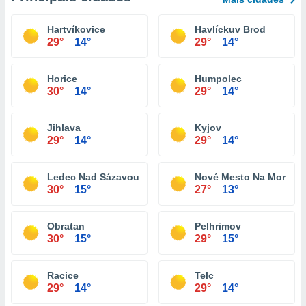
Hartvíkovice
Havlíckuv Brod
29°
14°
29°
14°
Horice
Humpolec
30°
14°
29°
14°
Jihlava
Kyjov
29°
14°
29°
14°
Ledec Nad Sázavou
Nové Mesto Na Morave
30°
15°
27°
13°
Obratan
Pelhrimov
30°
15°
29°
15°
Racice
Telc
29°
14°
29°
14°