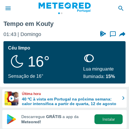
Tempo em Kouty
de
01:43
Domingo
...
 da
empo.pt) foi
Céu limpo
or
16°
is para
e as
 fornecidas
Lua minguante
 qualidade.
Sensação de 16°
Iluminada:
15%
r a este
s das
opções:
Última hora
40 ºC à vista em Portugal na próxima semana:
ookies e
calor intensifica a partir de quarta, 12 de agosto
 forma
Descarregue
GRÁTIS
a app da
Instalar
e digital
Meteored!
da,