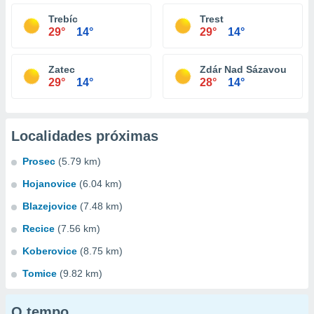
Trebíc
Trest
29°
14°
29°
14°
Zatec
Zdár Nad Sázavou
29°
14°
28°
14°
Localidades próximas
Prosec
(5.79 km)
Hojanovice
(6.04 km)
Blazejovice
(7.48 km)
Recice
(7.56 km)
Koberovice
(8.75 km)
Tomice
(9.82 km)
O tempo...