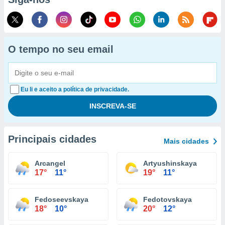
O tempo no seu email
Eu li e aceito a política de privacidade.
Principais cidades
Mais cidades
Arcangel
Artyushinskaya
17°
11°
19°
11°
Fedoseevskaya
Fedotovskaya
18°
10°
20°
12°