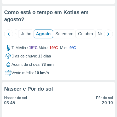
conteúdos.
Como está o tempo em Kotlas em
ção
agosto
?
ão através
de
,
o
Junho
Julho
Agosto
Setembro
Outubro
Novembro
 e
T. Média :
15°C
Máx.:
19°C
Min:
9°C
dos,
publicidade
Dias de chuva:
13
dias
s, estudos
a e
Acum. de chuva:
73 mm
mento de
Vento médio:
10 km/h
ossos 1199
eiros
Nascer e Pôr do sol
Nascer do sol
Pôr do sol
03:45
20:10