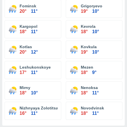
Fominsk
Grigoryevo
20°
11°
19°
10°
Kargopol
Kevrola
18°
11°
18°
10°
Kotlas
Kovkula
20°
12°
19°
10°
Leshukonskoye
Mezen
17°
11°
18°
9°
Mirny
Nenoksa
18°
10°
18°
11°
Nizhnyaya Zolotitsa
Novodvinsk
16°
11°
18°
11°