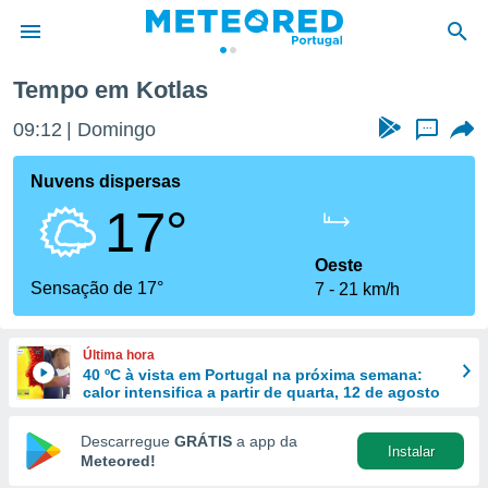
Tempo em Kotlas
de
09:12
Domingo
...
 da
empo.pt) foi
Nuvens dispersas
or
17°
is para
e as
 fornecidas
Oeste
 qualidade.
Sensação de 17°
7
21 km/h
r a este
s das
opções:
Última hora
40 ºC à vista em Portugal na próxima semana:
ookies e
calor intensifica a partir de quarta, 12 de agosto
 forma
Descarregue
GRÁTIS
a app da
Instalar
e digital
Meteored!
da,