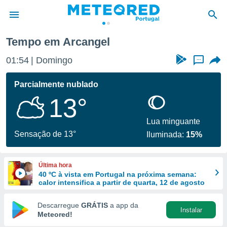
Tempo em Arcangel
de
01:54
Domingo
...
 da
empo.pt) foi
Parcialmente nublado
or
13°
is para
e as
 fornecidas
Lua minguante
 qualidade.
Sensação de 13°
Iluminada:
15%
r a este
s das
opções:
Última hora
40 ºC à vista em Portugal na próxima semana:
ookies e
calor intensifica a partir de quarta, 12 de agosto
 forma
Descarregue
GRÁTIS
a app da
Instalar
e digital
Meteored!
da,