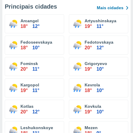
Principais cidades
Mais cidades
Arcangel
Artyushinskaya
18°
12°
19°
11°
Fedoseevskaya
Fedotovskaya
18°
10°
20°
12°
Fominsk
Grigoryevo
20°
11°
19°
10°
Kargopol
Kevrola
19°
11°
18°
10°
Kotlas
Kovkula
20°
12°
19°
10°
Leshukonskoye
Mezen