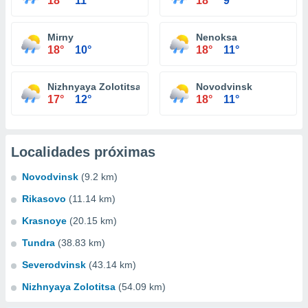
18°
11°
18°
9°
Mirny
Nenoksa
18°
10°
18°
11°
Nizhnyaya Zolotitsa
Novodvinsk
17°
12°
18°
11°
Localidades próximas
Novodvinsk
(9.2 km)
Rikasovo
(11.14 km)
Krasnoye
(20.15 km)
Tundra
(38.83 km)
Severodvinsk
(43.14 km)
Nizhnyaya Zolotitsa
(54.09 km)