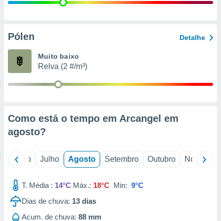
conteúdos.
ção
Pólen
Detalhe
ão através
de
Muito baixo
,
Relva (2 #/m³)
 e
dos,
publicidade
s, estudos
Como está o tempo em Arcangel em
a e
mento de
agosto
?
ossos 1199
o
Junho
Julho
Agosto
Setembro
Outubro
Novembro
eiros
T. Média :
14°C
Máx.:
18°C
Min:
9°C
Dias de chuva:
13
dias
Acum. de chuva:
88 mm