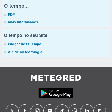
O tempo...
PDF
mais informações
O tempo no seu Site
Widget de O Tempo
API de Meteorologia