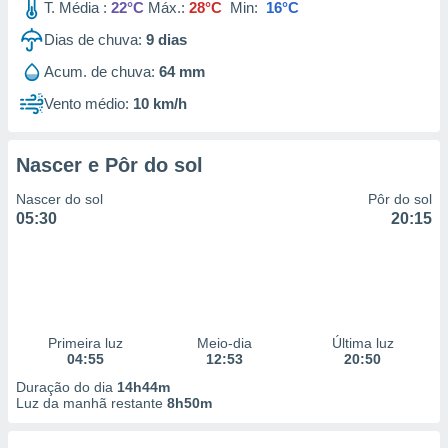
T. Média :
22°C
Máx.:
28°C
Min:
16°C
Dias de chuva:
9
dias
Acum. de chuva:
64 mm
Vento médio:
10 km/h
Nascer e Pôr do sol
Nascer do sol
Pôr do sol
05:30
20:15
Primeira luz
Meio-dia
Última luz
04:55
12:53
20:50
Duração do dia
14h44m
Luz da manhã restante
8h50m