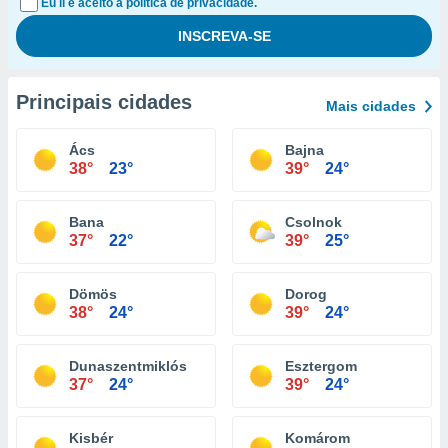
Eu li e aceito a política de privacidade.
Principais cidades
Mais cidades
Ács
Bajna
38°
23°
39°
24°
Bana
Csolnok
37°
22°
39°
25°
Dömös
Dorog
38°
24°
39°
24°
Dunaszentmiklós
Esztergom
37°
24°
39°
24°
Kisbér
Komárom