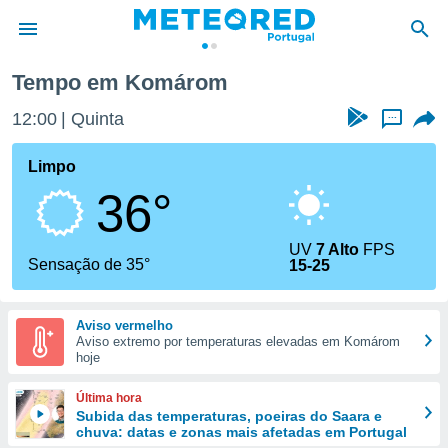
Tempo em Komárom
de
12:00
Quinta
...
 da
empo.pt) foi
Limpo
or
36°
is para
e as
 fornecidas
UV
7 Alto
FPS
 qualidade.
Sensação de 35°
15-25
r a este
s das
opções:
Aviso vermelho
Aviso extremo por temperaturas elevadas em Komárom
ookies e
hoje
 forma
Última hora
e digital
Subida das temperaturas, poeiras do Saara e
chuva: datas e zonas mais afetadas em Portugal
da,