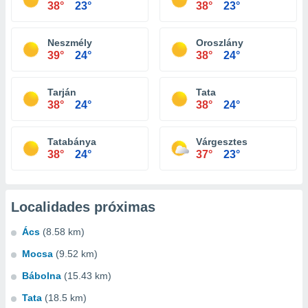
38°
23°
38°
23°
Neszmély
Oroszlány
39°
24°
38°
24°
Tarján
Tata
38°
24°
38°
24°
Tatabánya
Várgesztes
38°
24°
37°
23°
Localidades próximas
Ács
(8.58 km)
Mocsa
(9.52 km)
Bábolna
(15.43 km)
Tata
(18.5 km)