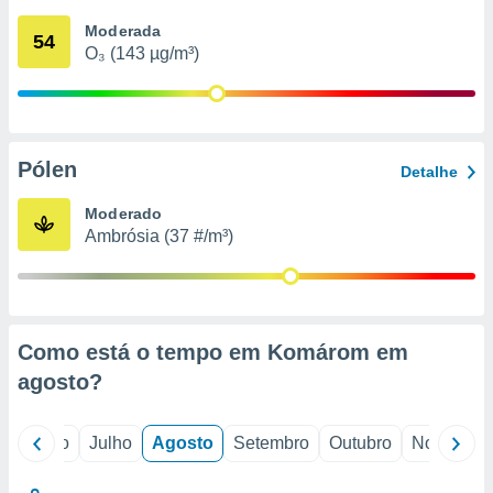
conteúdos.
Moderada
54
O₃ (143 µg/m³)
ção
ão através
de
,
 e
Pólen
Detalhe
dos,
Moderado
publicidade
Ambrósia (37 #/m³)
s, estudos
a e
mento de
ossos 1199
Como está o tempo em Komárom em
eiros
agosto
?
o
Junho
Julho
Agosto
Setembro
Outubro
Novembro