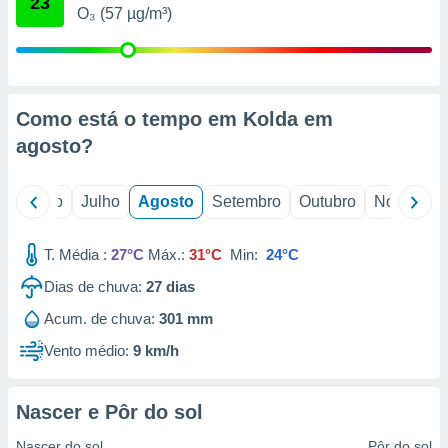
23
conteúdos.
O₃ (57 µg/m³)
ção
ão através
de
Como está o tempo em Kolda em
,
agosto
?
 e
dos,
o
Junho
Julho
Agosto
Setembro
Outubro
Novembro
publicidade
s, estudos
a e
T. Média :
27°C
Máx.:
31°C
Min:
24°C
mento de
Dias de chuva:
27
dias
ossos 1199
Acum. de chuva:
301 mm
eiros
Vento médio:
9 km/h
Nascer e Pôr do sol
Nascer do sol
Pôr do sol