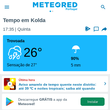
Tempo em Kolda
de
17:35
Quinta
...
 da
empo.pt) foi
Trovoada
or
26°
is para
e as
 fornecidas
90%
 qualidade.
Sensação de 27°
5 mm
r a este
s das
opções:
Última hora
Aviso amarelo de tempo quente neste distrito:
ookies e
até 39 ºC e noites tropicais; saiba até quando
 forma
Descarregue
GRÁTIS
a app da
Instalar
e digital
Meteored!
da,