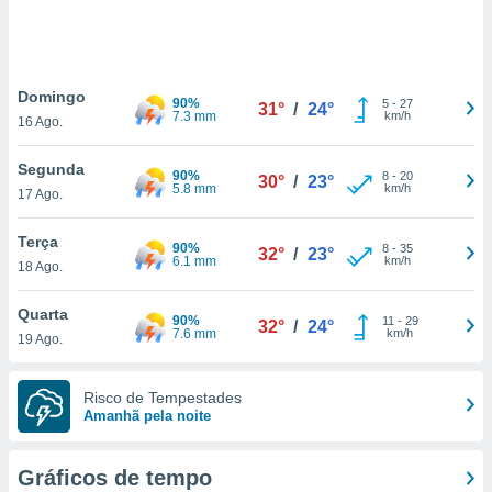
ite através
atura,
 botão
Domingo
90%
5
-
27
31°
/
24°
7.3 mm
km/h
16 Ago.
nto, nós e
arceiros
Segunda
cookies,
90%
8
-
20
30°
/
23°
5.8 mm
km/h
17 Ago.
ores únicos
ias
s para
Terça
90%
8
-
35
32°
/
23°
 aceder e
6.1 mm
km/h
18 Ago.
dados
ais como a
Quarta
 este sitio
90%
11
-
29
32°
/
24°
7.6 mm
km/h
19 Ago.
eços IP e
ores de
possível
Risco de Tempestades
Amanhã pela noite
es possam
os seus
oais com
Gráficos de tempo
nteresse