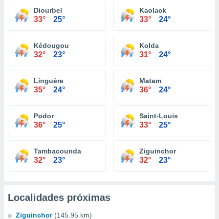
Diourbel
Kaolack
33°
25°
33°
24°
Kédougou
Kolda
32°
23°
31°
24°
Linguère
Matam
35°
24°
36°
24°
Podor
Saint-Louis
36°
25°
33°
25°
Tambacounda
Ziguinchor
32°
23°
32°
23°
Localidades próximas
Ziguinchor
(145.95 km)