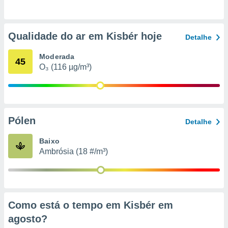
o qual se
ara tal,
 o seu
Qualidade do ar em Kisbér hoje
to ou opor-
Detalhe
essamento
m qualquer
Moderada
45
ando em “
O₃ (116 µg/m³)
 ou na
 Cookies
te.
Pólen
Detalhe
 nossos
Baixo
s o
Ambrósia (18 #/m³)
o de
e/ou aceder
ões num
Como está o tempo em Kisbér em
utilizar
ados para
agosto
?
publicidade,