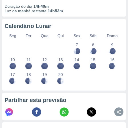
conteúdos.
Duração do dia
14h40m
Luz da manhã restante
14h53m
ção
Calendário Lunar
ão através
de
Seg
Ter
Qua
Qui
Sex
Sáb
Domo
,
 e
7
8
9
dos,
publicidade
10
11
12
13
14
15
16
s, estudos
a e
mento de
17
18
19
20
ossos 1199
eiros
Partilhar esta previsão