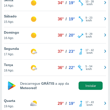
para lhe
10
-
28
34°
/
19°
km/h
14 Ago.
licidade e
ados com
Sábado
9
-
23
36°
/
19°
esmo. Pode
km/h
15 Ago.
ais
s na nossa
Domingo
9
-
29
 Cookies
e
38°
/
20°
km/h
16 Ago.
u
nto a
omento,
Segunda
17
-
42
37°
/
23°
 botão
km/h
17 Ago.
de cookies
na parte
Terça
5
-
54
nossa
36°
/
22°
km/h
18 Ago.
.
IVAMENTE,
Descarregue
GRÁTIS
a app da
Instalar
Meteored!
as
tes a
Quarta
17
-
43
29°
/
19°
km/h
19 Ago.