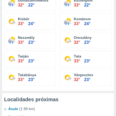
Dunaszentmiklós
Esztergom
32°
22°
33°
22°
Kisbér
Komárom
33°
24°
33°
24°
Neszmély
Oroszlány
33°
23°
32°
23°
Tarján
Tata
33°
23°
33°
23°
Tatabánya
Várgesztes
33°
23°
32°
23°
Localidades próximas
Ászár
(1.99 km)