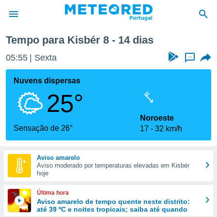
emana
Tempo para Kisbér 8 - 14 dias
de
05:55
Sexta
...
 da
empo.pt) foi
Nuvens dispersas
or
25°
is para
e as
 fornecidas
Noroeste
 qualidade.
Sensação de 26°
17
32 km/h
r a este
s das
opções:
Aviso amarelo
Aviso moderado por temperaturas elevadas em Kisbér
ookies e
hoje
 forma
Última hora
e digital
Aviso amarelo de tempo quente neste distrito:
até 39 ºC e noites tropicais; saiba até quando
da,