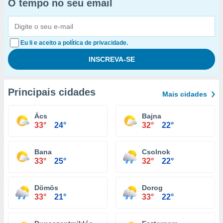
O tempo no seu email
Eu li e aceito a política de privacidade.
Principais cidades
Mais cidades
Ács
Bajna
33°
24°
32°
22°
Bana
Csolnok
33°
25°
32°
22°
Dömös
Dorog
33°
21°
33°
22°