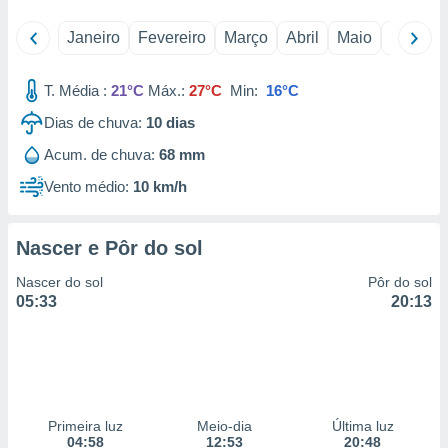
 para
Janeiro
Fevereiro
Março
Abril
Maio
Junho
a, utilizar
selecionar
T. Média :
21°C
Máx.:
27°C
Min:
16°C
a, criar
Dias de chuva:
10
dias
personalizar
tilizar
Acum. de chuva:
68 mm
selecionar
Vento médio:
10 km/h
dos, medir
nho da
, medir o
Nascer e Pôr do sol
o dos
Nascer do sol
Pôr do sol
r os
05:33
20:13
ravés de
s ou
s de dados
es fontes,
 e melhorar
ilizar dados
Primeira luz
Meio-dia
Última luz
ara
04:58
12:53
20:48