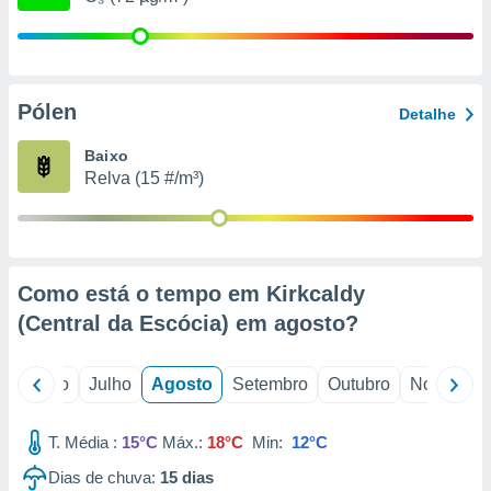
conteúdos.
ção
ão através
Pólen
Detalhe
de
,
Baixo
 e
Relva (15 #/m³)
dos,
publicidade
s, estudos
a e
mento de
Como está o tempo em Kirkcaldy
(Central da Escócia) em
agosto
?
ossos 1199
eiros
o
Junho
Julho
Agosto
Setembro
Outubro
Novembro
T. Média :
15°C
Máx.:
18°C
Min:
12°C
Dias de chuva:
15
dias