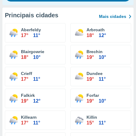
Principais cidades
Mais cidades
Aberfeldy
Arbroath
17°
11°
18°
12°
Blairgowrie
Brechin
18°
10°
19°
10°
Crieff
Dundee
17°
11°
19°
11°
Falkirk
Forfar
19°
12°
19°
10°
Killearn
Killin
17°
11°
15°
11°