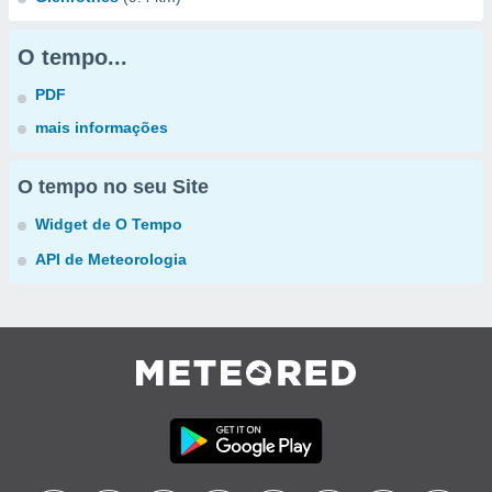
O tempo...
PDF
mais informações
O tempo no seu Site
Widget de O Tempo
API de Meteorologia