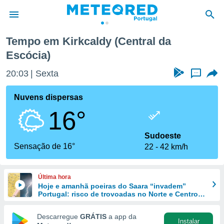
Tempo em Kirkcaldy (Central da
Escócia)
de
 da
20:03
Sexta
...
empo.pt) foi
or
Nuvens dispersas
is para
e as
16°
 fornecidas
 qualidade.
Sudoeste
r a este
Sensação de 16°
s das
22
42 km/h
opções:
ookies e
Última hora
 forma
Hoje e amanhã poeiras do Saara “invadem”
Portugal: risco de trovoadas no Norte e Centro
aumenta
e digital
Descarregue
GRÁTIS
a app da
da,
Instalar