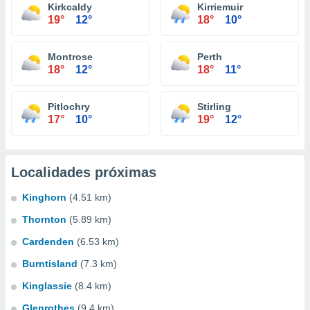
Kirkcaldy
Kirriemuir
19°
12°
18°
10°
Montrose
Perth
18°
12°
18°
11°
Pitlochry
Stirling
17°
10°
19°
12°
Localidades próximas
Kinghorn
(4.51 km)
Thornton
(5.89 km)
Cardenden
(6.53 km)
Burntisland
(7.3 km)
Kinglassie
(8.4 km)
Glenrothes
(9.4 km)