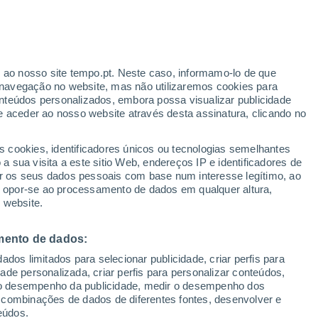
ante
r ao nosso site tempo.pt. Neste caso, informamo-lo de que
:
46%
navegação no website, mas não utilizaremos cookies para
nteúdos personalizados, embora possa visualizar publicidade
e aceder ao nosso website através desta assinatura, clicando no
s cookies, identificadores únicos ou tecnologias semelhantes
gal
 sua visita a este sitio Web, endereços IP e identificadores de
r os seus dados pessoais com base num interesse legítimo, ao
adar de Chuva
Satélites
Modelos
ou opor-se ao processamento de dados em qualquer altura,
 website.
mento de dados:
omingo
Segunda
Terça
Quarta
dos limitados para selecionar publicidade, criar perfis para
9 Ago.
10 Ago.
11 Ago.
12 Ago.
idade personalizada, criar perfis para personalizar conteúdos,
ir o desempenho da publicidade, medir o desempenho dos
 combinações de dados de diferentes fontes, desenvolver e
eúdos.
80%