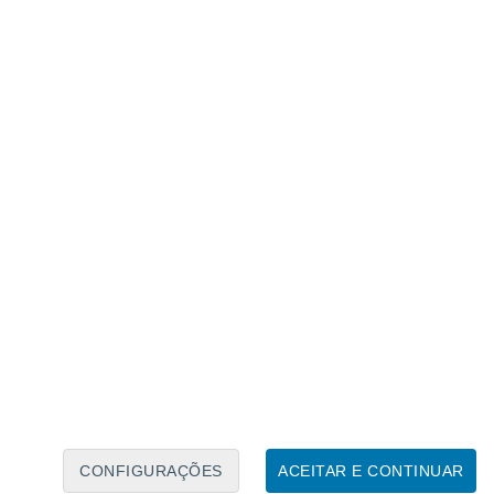
Calendário Lunar
Seg
Ter
Qua
Qui
Sex
Sáb
Domo
6
7
8
9
10
11
12
13
14
15
16
17
18
19
CONFIGURAÇÕES
ACEITAR E CONTINUAR