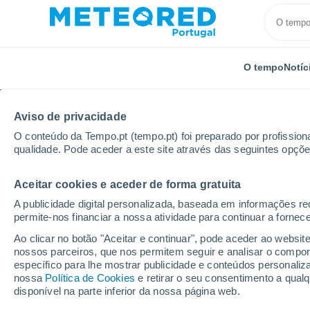
O tempo
Notíc
Aviso de privacidade
O conteúdo da Tempo.pt (tempo.pt) foi preparado por profissiona
qualidade. Pode aceder a este site através das seguintes opçõe
Aceitar cookies e aceder de forma gratuita
Início
Reino Unido
Central da Escócia
Falkirk
A publicidade digital personalizada, baseada em informações r
permite-nos financiar a nossa atividade para continuar a fornec
Tempo em Falkirk
Ao clicar no botão "Aceitar e continuar", pode aceder ao websit
nossos parceiros, que nos permitem seguir e analisar o compo
04:12
Quinta
específico para lhe mostrar publicidade e conteúdos persona
nossa
Política de Cookies
e retirar o seu consentimento a qua
disponível na parte inferior da nossa página web.
Encoberto