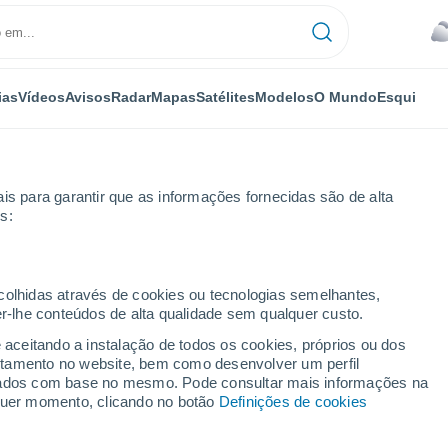
ias
Vídeos
Avisos
Radar
Mapas
Satélites
Modelos
O Mundo
Esqui
is para garantir que as informações fornecidas são de alta
s:
ecolhidas através de cookies ou tecnologias semelhantes,
er-lhe conteúdos de alta qualidade sem qualquer custo.
e aceitando a instalação de todos os cookies, próprios ou dos
rtamento no website, bem como desenvolver um perfil
...
lizados com base no mesmo. Pode consultar mais informações na
lquer momento, clicando no botão
Definições de cookies
Por horas
Céu encoberto nas próximas
horas