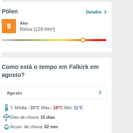
Pólen
Detalhe
Alto
Relva (129 #/m³)
Como está o tempo em Falkirk em
agosto
?
Agosto
T. Média :
15°C
Máx.:
18°C
Min:
11°C
Dias de chuva:
15
dias
Acum. de chuva:
92 mm