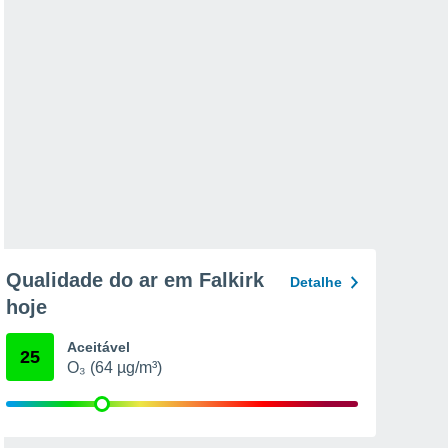
Qualidade do ar em Falkirk
Detalhe
hoje
Aceitável
25
O₃ (64 µg/m³)