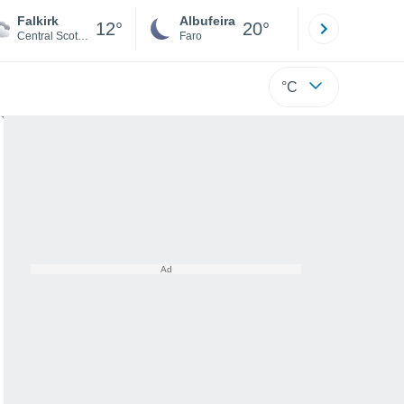
Falkirk
Albufeira
Lisboa
12°
20°
Central Scotland
Faro
Lisboa
°C