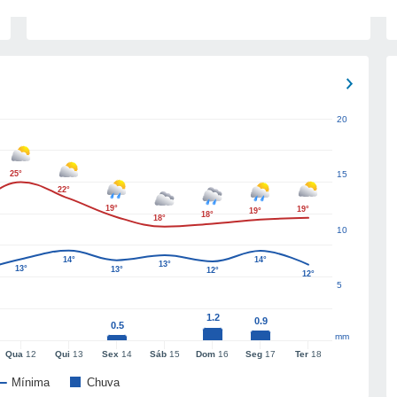
20
25°
15
22°
19°
19°
19°
18°
18°
10
14°
14°
13°
13°
13°
12°
12°
5
1.2
0.9
0.5
mm
Qua
12
Qui
13
Sex
14
Sáb
15
Dom
16
Seg
17
Ter
18
Mínima
Chuva