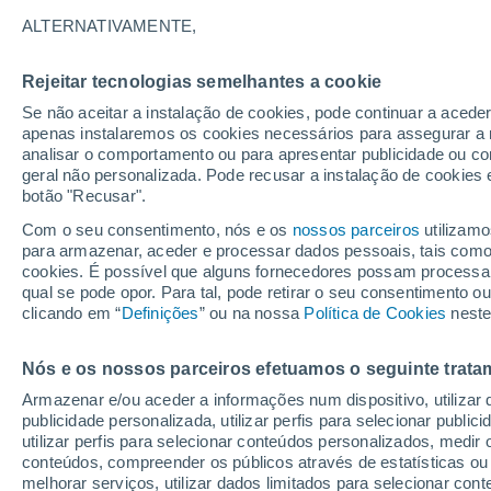
12°
ALTERNATIVAMENTE,
Rejeitar tecnologias semelhantes a cookie
Lua mingu
Se não aceitar a instalação de cookies, pode continuar a acede
Iluminada
Sensação de 12°
apenas instalaremos os cookies necessários para assegurar a 
analisar o comportamento ou para apresentar publicidade ou co
geral não personalizada. Pode recusar a instalação de cookies 
botão "Recusar".
Última hora
Subida das temperaturas, poeiras do Saara e
Com o seu consentimento, nós e os
nossos parceiros
utilizamo
chuva: datas e zonas mais afetadas em Portu
para armazenar, aceder e processar dados pessoais, tais como a
cookies. É possível que alguns fornecedores possam processa
O Tempo 1 - 7 Dias
Atualidade
Mapas de chuva
R
qual se pode opor. Para tal, pode retirar o seu consentimento 
clicando em “
Definições
” ou na nossa
Política de Cookies
neste
Nós e os nossos parceiros efetuamos o seguinte trata
Amanhã
Sábado
D
Hoje
Armazenar e/ou aceder a informações num dispositivo, utilizar da
7 Ago.
8 Ago.
6 Ago.
publicidade personalizada, utilizar perfis para selecionar public
utilizar perfis para selecionar conteúdos personalizados, med
conteúdos, compreender os públicos através de estatísticas ou
melhorar serviços, utilizar dados limitados para selecionar cont
60%
70%
70%