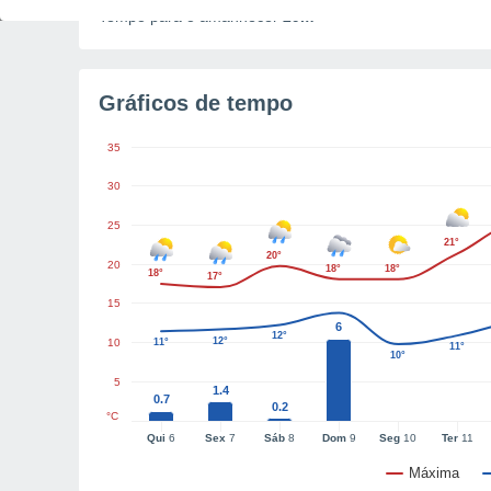
Tempo para o amanhecer
29m
Gráficos de tempo
35
30
25
21°
20°
20
18°
18°
18°
17°
15
6
12°
12°
10
11°
11°
10°
5
1.4
0.7
0.2
°C
Qui
6
Sex
7
Sáb
8
Dom
9
Seg
10
Ter
11
Máxima