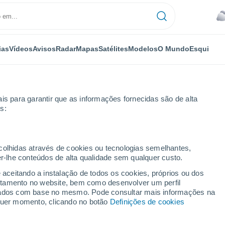
ias
Vídeos
Avisos
Radar
Mapas
Satélites
Modelos
O Mundo
Esqui
is para garantir que as informações fornecidas são de alta
s:
ecolhidas através de cookies ou tecnologias semelhantes,
er-lhe conteúdos de alta qualidade sem qualquer custo.
e aceitando a instalação de todos os cookies, próprios ou dos
rtamento no website, bem como desenvolver um perfil
...
lizados com base no mesmo. Pode consultar mais informações na
lquer momento, clicando no botão
Definições de cookies
Por horas
Chuva fraca nas próximas horas