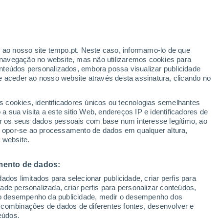
r ao nosso site tempo.pt. Neste caso, informamo-lo de que
h
navegação no website, mas não utilizaremos cookies para
nteúdos personalizados, embora possa visualizar publicidade
e aceder ao nosso website através desta assinatura, clicando no
 até
s cookies, identificadores únicos ou tecnologias semelhantes
 sua visita a este sitio Web, endereços IP e identificadores de
r os seus dados pessoais com base num interesse legítimo, ao
adar de Chuva
Satélites
Modelos
ou opor-se ao processamento de dados em qualquer altura,
 website.
mento de dados:
omingo
Segunda
Terça
Quarta
dos limitados para selecionar publicidade, criar perfis para
9 Ago.
10 Ago.
11 Ago.
12 Ago.
idade personalizada, criar perfis para personalizar conteúdos,
ir o desempenho da publicidade, medir o desempenho dos
 combinações de dados de diferentes fontes, desenvolver e
eúdos.
90%
70%