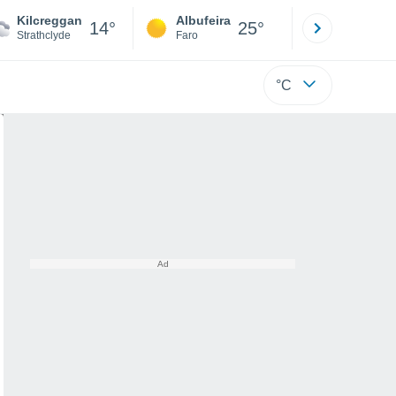
Kilcreggan
Albufeira
Lisboa
14°
25°
Strathclyde
Faro
Lisboa
°C