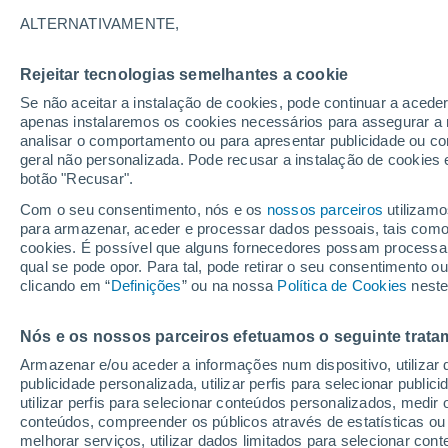
14°
ALTERNATIVAMENTE,
Rejeitar tecnologias semelhantes a cookie
Sudoeste
Se não aceitar a instalação de cookies, pode continuar a acede
Sensação de 14°
5
-
15 km/
apenas instalaremos os cookies necessários para assegurar a 
analisar o comportamento ou para apresentar publicidade ou co
geral não personalizada. Pode recusar a instalação de cookies 
botão "Recusar".
Última hora
Aviso amarelo de tempo quente neste distrito:
Com o seu consentimento, nós e os
nossos parceiros
utilizamo
39 ºC e noites tropicais; saiba até quando
para armazenar, aceder e processar dados pessoais, tais como a
cookies. É possível que alguns fornecedores possam processa
O Tempo 1 - 7 Dias
Atualidade
Mapas de chuva
R
qual se pode opor. Para tal, pode retirar o seu consentimento 
clicando em “
Definições
” ou na nossa
Política de Cookies
neste
Nós e os nossos parceiros efetuamos o seguinte trata
Amanhã
Sábado
D
Hoje
Armazenar e/ou aceder a informações num dispositivo, utilizar da
7 Ago.
8 Ago.
6 Ago.
publicidade personalizada, utilizar perfis para selecionar public
utilizar perfis para selecionar conteúdos personalizados, med
conteúdos, compreender os públicos através de estatísticas ou
melhorar serviços, utilizar dados limitados para selecionar cont
90%
90%
80%