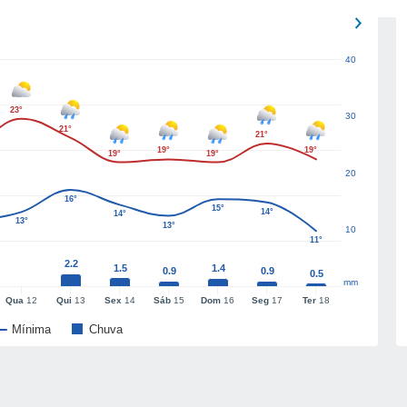
40
23°
30
21°
21°
19°
19°
19°
19°
20
16°
15°
14°
14°
13°
13°
10
11°
2.2
1.5
1.4
0.9
0.9
0.5
mm
Qua
12
Qui
13
Sex
14
Sáb
15
Dom
16
Seg
17
Ter
18
Mínima
Chuva