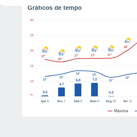
Gráficos de tempo
30
25
20°
20
17°
17°
17°
17°
16°
15
13°
13°
12°
12°
7.2
12°
6.8
11°
10
4.7
0.5
0.3
°C
Qui
6
Sex
7
Sáb
8
Dom
9
Seg
10
Ter
11
Máxima