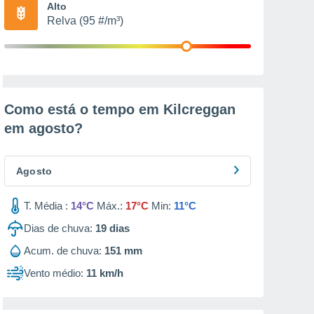
Alto
Relva (95 #/m³)
Como está o tempo em Kilcreggan
em
agosto
?
Agosto
T. Média :
14°C
Máx.:
17°C
Min:
11°C
Dias de chuva:
19
dias
Acum. de chuva:
151 mm
Vento médio:
11 km/h