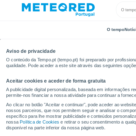
O tempo
Notíc
Aviso de privacidade
O conteúdo da Tempo.pt (tempo.pt) foi preparado por profissiona
qualidade. Pode aceder a este site através das seguintes opçõe
Aceitar cookies e aceder de forma gratuita
Início
Reino Unido
Strathclyde
Kilcreggan
A publicidade digital personalizada, baseada em informações r
permite-nos financiar a nossa atividade para continuar a fornec
Tempo em Kilcreggan
Ao clicar no botão "Aceitar e continuar", pode aceder ao websit
nossos parceiros, que nos permitem seguir e analisar o compo
21:27
Quinta
específico para lhe mostrar publicidade e conteúdos persona
nossa
Política de Cookies
e retirar o seu consentimento a qua
disponível na parte inferior da nossa página web.
Encoberto