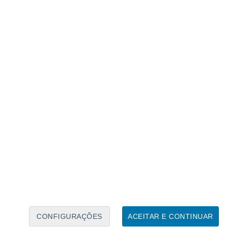
Calendário Lunar
Seg
Ter
Qua
Qui
Sex
Sáb
Domo
6
7
8
9
10
11
12
13
14
15
16
17
18
19
CONFIGURAÇÕES
ACEITAR E CONTINUAR