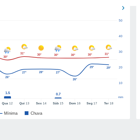
50
40
30
31°
31°
30°
30°
30°
30°
30°
29°
20
29°
28°
27°
27°
26°
26°
10
1.5
0.7
mm
Qua
12
Qui
13
Sex
14
Sáb
15
Dom
16
Seg
17
Ter
18
Mínima
Chuva