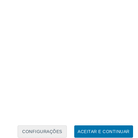
Calendário Lunar
Seg
Ter
Qua
Qui
Sex
Sáb
Domo
6
7
8
9
10
11
12
13
14
15
16
17
18
19
CONFIGURAÇÕES
ACEITAR E CONTINUAR