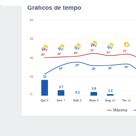
Gráficos de tempo
40
35
31°
31°
31°
30°
30°
30°
30
29°
28°
28°
28°
28°
11
25
3.7
2.6
1.2
0.1
°C
Qui
6
Sex
7
Sáb
8
Dom
9
Seg
10
Ter
11
Máxima