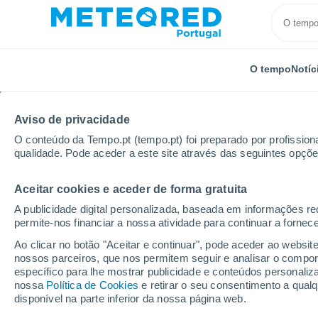
O tempo
Notíc
Aviso de privacidade
O conteúdo da Tempo.pt (tempo.pt) foi preparado por profissiona
qualidade. Pode aceder a este site através das seguintes opçõe
Aceitar cookies e aceder de forma gratuita
Início
Estados Unidos
Estado da Flórida
Key W
A publicidade digital personalizada, baseada em informações r
permite-nos financiar a nossa atividade para continuar a fornec
Tempo em Key West - 
Ao clicar no botão "Aceitar e continuar", pode aceder ao websit
nossos parceiros, que nos permitem seguir e analisar o compo
05:05
Quinta
específico para lhe mostrar publicidade e conteúdos persona
nossa
Política de Cookies
e retirar o seu consentimento a qua
disponível na parte inferior da nossa página web.
Nuvens dispersas