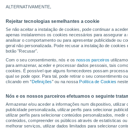
29°
ALTERNATIVAMENTE,
Rejeitar tecnologias semelhantes a cookie
Lua mingu
Se não aceitar a instalação de cookies, pode continuar a acede
Iluminada
Sensação de 34°
apenas instalaremos os cookies necessários para assegurar a 
analisar o comportamento ou para apresentar publicidade ou co
geral não personalizada. Pode recusar a instalação de cookies 
botão "Recusar".
Última hora
Subida das temperaturas, poeiras do Saara e
Com o seu consentimento, nós e os
nossos parceiros
utilizamo
chuva: datas e zonas mais afetadas em Portu
para armazenar, aceder e processar dados pessoais, tais como a
cookies. É possível que alguns fornecedores possam processa
O Tempo 1 - 7 Dias
Atualidade
Mapas de chuva
R
qual se pode opor. Para tal, pode retirar o seu consentimento 
clicando em “
Definições
” ou na nossa
Política de Cookies
neste
Nós e os nossos parceiros efetuamos o seguinte trata
Amanhã
Sábado
D
Hoje
Armazenar e/ou aceder a informações num dispositivo, utilizar da
7 Ago.
8 Ago.
6 Ago.
publicidade personalizada, utilizar perfis para selecionar public
utilizar perfis para selecionar conteúdos personalizados, med
conteúdos, compreender os públicos através de estatísticas ou
melhorar serviços, utilizar dados limitados para selecionar cont
70%
60%
90%