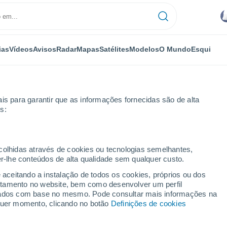
ias
Vídeos
Avisos
Radar
Mapas
Satélites
Modelos
O Mundo
Esqui
is para garantir que as informações fornecidas são de alta
s:
est
ecolhidas através de cookies ou tecnologias semelhantes,
er-lhe conteúdos de alta qualidade sem qualquer custo.
FL
e aceitando a instalação de todos os cookies, próprios ou dos
rtamento no website, bem como desenvolver um perfil
...
lizados com base no mesmo. Pode consultar mais informações na
lquer momento, clicando no botão
Definições de cookies
Por horas
Chuva fraca nas próximas horas