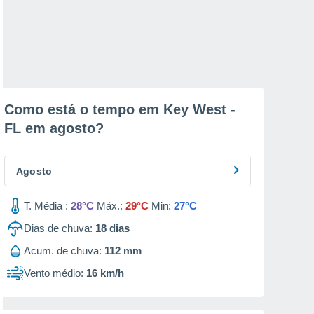
Como está o tempo em Key West -
FL em
agosto
?
Agosto
T. Média :
28°C
Máx.:
29°C
Min:
27°C
Dias de chuva:
18
dias
Acum. de chuva:
112 mm
Vento médio:
16 km/h