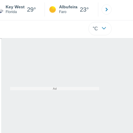
Key West
Albufeira
Lisboa
29°
23°
Florida
Faro
Lisboa
°C