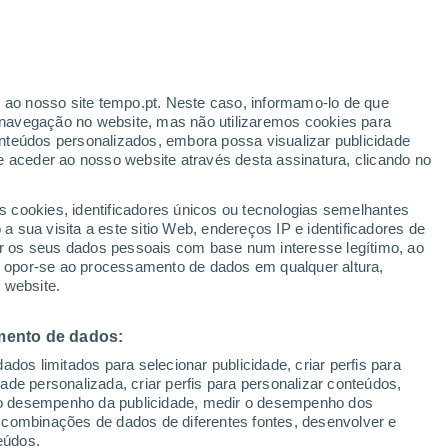
ante
r ao nosso site tempo.pt. Neste caso, informamo-lo de que
:
44%
navegação no website, mas não utilizaremos cookies para
nteúdos personalizados, embora possa visualizar publicidade
e aceder ao nosso website através desta assinatura, clicando no
s cookies, identificadores únicos ou tecnologias semelhantes
gal
 sua visita a este sitio Web, endereços IP e identificadores de
r os seus dados pessoais com base num interesse legítimo, ao
adar de Chuva
Satélites
Modelos
ou opor-se ao processamento de dados em qualquer altura,
 website.
mento de dados:
omingo
Segunda
Terça
Quarta
dos limitados para selecionar publicidade, criar perfis para
9 Ago.
10 Ago.
11 Ago.
12 Ago.
idade personalizada, criar perfis para personalizar conteúdos,
ir o desempenho da publicidade, medir o desempenho dos
 combinações de dados de diferentes fontes, desenvolver e
eúdos.
80%
80%
60%