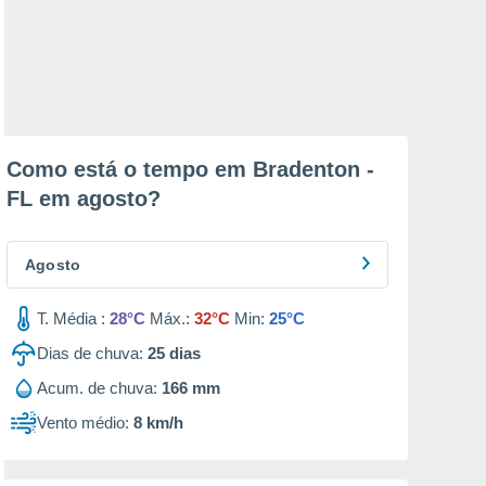
Como está o tempo em Bradenton -
FL em
agosto
?
Agosto
T. Média :
28°C
Máx.:
32°C
Min:
25°C
Dias de chuva:
25
dias
Acum. de chuva:
166 mm
Vento médio:
8 km/h