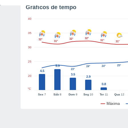
Gráficos de tempo
40
35
32°
32°
32°
31°
31°
31°
30
25
5.9
25°
24°
24°
23°
4.5
3.5
20
2.9
0.8
°C
Sex
7
Sáb
8
Dom
9
Seg
10
Ter
11
Qua
12
Máxima