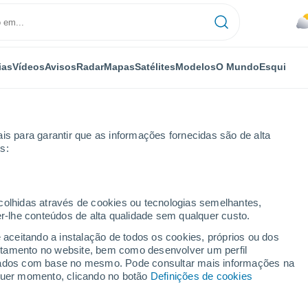
ias
Vídeos
Avisos
Radar
Mapas
Satélites
Modelos
O Mundo
Esqui
is para garantir que as informações fornecidas são de alta
s:
ton
ecolhidas através de cookies ou tecnologias semelhantes,
er-lhe conteúdos de alta qualidade sem qualquer custo.
 FL
e aceitando a instalação de todos os cookies, próprios ou dos
rtamento no website, bem como desenvolver um perfil
...
lizados com base no mesmo. Pode consultar mais informações na
lquer momento, clicando no botão
Definições de cookies
Por horas
Céu nublado nas próximas horas