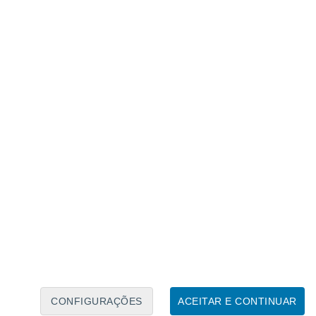
Calendário Lunar
Seg
Ter
Qua
Qui
Sex
Sáb
Domo
7
8
9
10
11
12
13
14
15
16
17
18
19
20
CONFIGURAÇÕES
ACEITAR E CONTINUAR