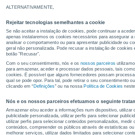
27°
ALTERNATIVAMENTE,
Rejeitar tecnologias semelhantes a cookie
Nordeste
Se não aceitar a instalação de cookies, pode continuar a acede
Sensação de 30°
9
-
21 km/
apenas instalaremos os cookies necessários para assegurar a 
analisar o comportamento ou para apresentar publicidade ou co
geral não personalizada. Pode recusar a instalação de cookies 
botão "Recusar".
Última hora
Hoje e amanhã poeiras do Saara “invadem”
Com o seu consentimento, nós e os
nossos parceiros
utilizamo
Portugal: risco de trovoadas no Norte e Centr
para armazenar, aceder e processar dados pessoais, tais como a
aumenta
cookies. É possível que alguns fornecedores possam processa
O Tempo 1 - 7 Dias
Atualidade
Mapas de nuvens
qual se pode opor. Para tal, pode retirar o seu consentimento 
clicando em “
Definições
” ou na nossa
Política de Cookies
neste
Nós e os nossos parceiros efetuamos o seguinte trata
Amanhã
Domingo
S
Hoje
Armazenar e/ou aceder a informações num dispositivo, utilizar da
8 Ago.
9 Ago.
7 Ago.
publicidade personalizada, utilizar perfis para selecionar public
utilizar perfis para selecionar conteúdos personalizados, med
conteúdos, compreender os públicos através de estatísticas ou
melhorar serviços, utilizar dados limitados para selecionar cont
80%
80%
90%