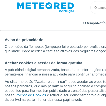
O tempo
Notíc
Aviso de privacidade
O conteúdo da Tempo.pt (tempo.pt) foi preparado por profissiona
qualidade. Pode aceder a este site através das seguintes opçõe
Aceitar cookies e aceder de forma gratuita
Início
Estados Unidos
Estado da Flórida
Braden
A publicidade digital personalizada, baseada em informações r
permite-nos financiar a nossa atividade para continuar a fornec
Tempo em Bradenton -
Ao clicar no botão "Aceitar e continuar", pode aceder ao websit
nossos parceiros, que nos permitem seguir e analisar o compo
18:44
Sexta
específico para lhe mostrar publicidade e conteúdos persona
nossa
Política de Cookies
e retirar o seu consentimento a qua
disponível na parte inferior da nossa página web.
Parcialmente nublado