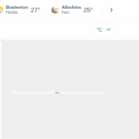
Bradenton
Albufeira
Lisboa
27°
25°
Florida
Faro
Lisboa
°C