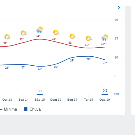
20
34°
15
33°
32°
31°
31°
31°
31°
10
28°
27°
27°
25°
25°
25°
24°
5
0.3
0.2
mm
Qui
13
Sex
14
Sáb
15
Dom
16
Seg
17
Ter
18
Qua
19
Mínima
Chuva