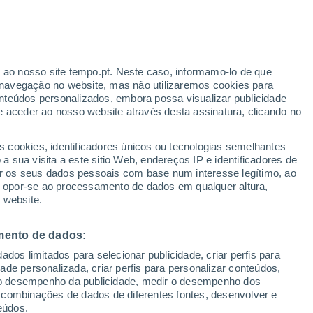
Risco de Tempestades
Este final de semana
r ao nosso site tempo.pt. Neste caso, informamo-lo de que
h
navegação no website, mas não utilizaremos cookies para
nteúdos personalizados, embora possa visualizar publicidade
e aceder ao nosso website através desta assinatura, clicando no
s cookies, identificadores únicos ou tecnologias semelhantes
o
 sua visita a este sitio Web, endereços IP e identificadores de
r os seus dados pessoais com base num interesse legítimo, ao
Radar de Chuva
Satélites
Modelos
ou opor-se ao processamento de dados em qualquer altura,
 website.
mento de dados:
egunda
Terça
Quarta
Quinta
dos limitados para selecionar publicidade, criar perfis para
10 Ago.
11 Ago.
12 Ago.
13 Ago.
idade personalizada, criar perfis para personalizar conteúdos,
ir o desempenho da publicidade, medir o desempenho dos
 combinações de dados de diferentes fontes, desenvolver e
eúdos.
70%
50%