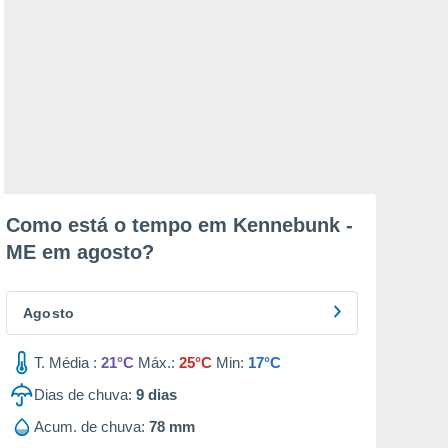
Como está o tempo em Kennebunk -
ME em
agosto
?
Agosto
T. Média :
21°C
Máx.:
25°C
Min:
17°C
Dias de chuva:
9
dias
Acum. de chuva:
78 mm