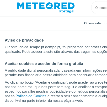
O tempo
Notíc
Aviso de privacidade
O conteúdo da Tempo.pt (tempo.pt) foi preparado por profissiona
qualidade. Pode aceder a este site através das seguintes opçõe
Aceitar cookies e aceder de forma gratuita
Início
Estados Unidos
Estado de Maine
Kenneb
A publicidade digital personalizada, baseada em informações r
permite-nos financiar a nossa atividade para continuar a fornec
Tempo em Kennebunk 
Ao clicar no botão "Aceitar e continuar", pode aceder ao websit
nossos parceiros, que nos permitem seguir e analisar o compo
06:06
Sexta
específico para lhe mostrar publicidade e conteúdos persona
nossa
Política de Cookies
e retirar o seu consentimento a qua
disponível na parte inferior da nossa página web.
Nuvens dispersas