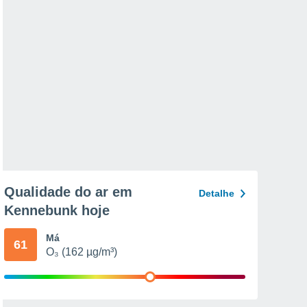
Qualidade do ar em
Detalhe
Kennebunk hoje
Má
61
O₃ (162 µg/m³)