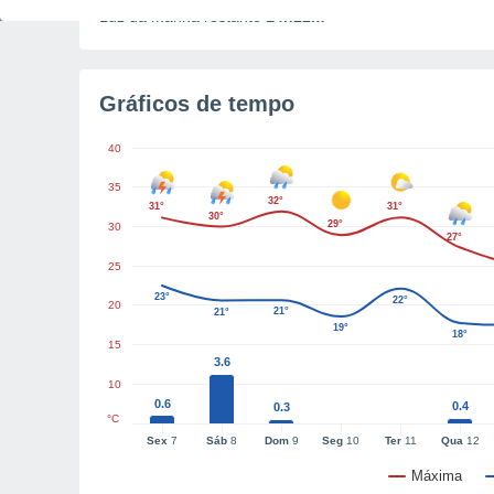
Luz da manhã restante
14h22m
Gráficos de tempo
40
35
32°
31°
31°
30°
29°
30
27°
25
23°
22°
20
21°
21°
19°
18°
15
3.6
10
0.6
0.4
0.3
°C
Sex
7
Sáb
8
Dom
9
Seg
10
Ter
11
Qua
12
Máxima