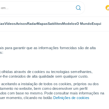
ias
Vídeos
Avisos
Radar
Mapas
Satélites
Modelos
O Mundo
Esqui
is para garantir que as informações fornecidas são de alta
s:
unk
ecolhidas através de cookies ou tecnologias semelhantes,
er-lhe conteúdos de alta qualidade sem qualquer custo.
- ME
e aceitando a instalação de todos os cookies, próprios ou dos
rtamento no website, bem como desenvolver um perfil
...
lizados com base no mesmo. Pode consultar mais informações na
lquer momento, clicando no botão
Definições de cookies
Por horas
Calor húmido sufocante nas
próximas horas