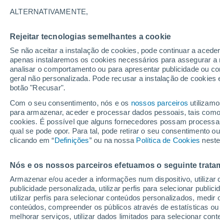
23°
ALTERNATIVAMENTE,
Rejeitar tecnologias semelhantes a cookie
Noroeste
Se não aceitar a instalação de cookies, pode continuar a acede
Sensação de 22°
7
-
12 km/
apenas instalaremos os cookies necessários para assegurar a 
analisar o comportamento ou para apresentar publicidade ou co
geral não personalizada. Pode recusar a instalação de cookies 
botão "Recusar".
Última hora
Aviso amarelo de tempo quente neste distrito:
Com o seu consentimento, nós e os
nossos parceiros
utilizamo
39 ºC e noites tropicais; saiba até quando
para armazenar, aceder e processar dados pessoais, tais como a
cookies. É possível que alguns fornecedores possam processa
O Tempo 1 - 7 Dias
Atualidade
Mapas de nuvens
qual se pode opor. Para tal, pode retirar o seu consentimento 
clicando em “
Definições
” ou na nossa
Política de Cookies
neste
Nós e os nossos parceiros efetuamos o seguinte trata
Amanhã
Domingo
S
Hoje
Armazenar e/ou aceder a informações num dispositivo, utilizar da
8 Ago.
9 Ago.
7 Ago.
publicidade personalizada, utilizar perfis para selecionar public
utilizar perfis para selecionar conteúdos personalizados, med
conteúdos, compreender os públicos através de estatísticas ou
melhorar serviços, utilizar dados limitados para selecionar cont
90%
60%
70%