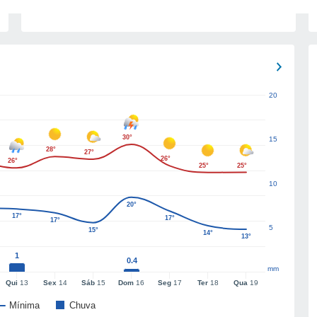
20
30°
15
28°
27°
26°
26°
25°
25°
10
20°
17°
17°
17°
5
15°
14°
13°
1
0.4
mm
Qui
13
Sex
14
Sáb
15
Dom
16
Seg
17
Ter
18
Qua
19
Mínima
Chuva