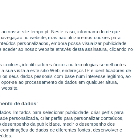
Aviso Yellow
Aviso Moderate por high
temperatures em Kennebunk hoje
r ao nosso site tempo.pt. Neste caso, informamo-lo de que
h
navegação no website, mas não utilizaremos cookies para
nteúdos personalizados, embora possa visualizar publicidade
e aceder ao nosso website através desta assinatura, clicando no
 até
s cookies, identificadores únicos ou tecnologias semelhantes
 sua visita a este sitio Web, endereços IP e identificadores de
r os seus dados pessoais com base num interesse legítimo, ao
Radar de Chuva
Satélites
Modelos
ou opor-se ao processamento de dados em qualquer altura,
 website.
mento de dados:
egunda
Terça
Quarta
Quinta
dos limitados para selecionar publicidade, criar perfis para
10 Ago.
11 Ago.
12 Ago.
13 Ago.
idade personalizada, criar perfis para personalizar conteúdos,
ir o desempenho da publicidade, medir o desempenho dos
 combinações de dados de diferentes fontes, desenvolver e
eúdos.
70%
70%