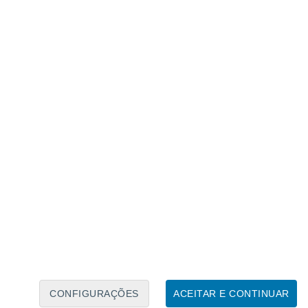
Calendário Lunar
Seg
Ter
Qua
Qui
Sex
Sáb
Domo
7
8
9
10
11
12
13
14
15
16
17
18
19
20
CONFIGURAÇÕES
ACEITAR E CONTINUAR