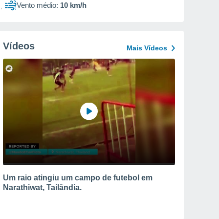
Vento médio:
10 km/h
Vídeos
Mais Vídeos
Um raio atingiu um campo de futebol em
Narathiwat, Tailândia.