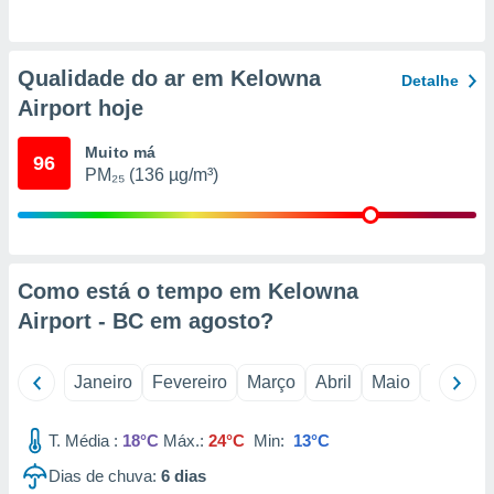
o qual se
ara tal,
 o seu
Qualidade do ar em Kelowna
to ou opor-
Detalhe
essamento
Airport hoje
m qualquer
ando em “
Muito má
96
 ou na
PM₂₅ (136 µg/m³)
 Cookies
te.
 nossos
Como está o tempo em Kelowna
s o
Airport - BC em
agosto
?
o de
Janeiro
Fevereiro
Março
Abril
Maio
Junho
e/ou aceder
ões num
T. Média :
18°C
Máx.:
24°C
Min:
13°C
utilizar
ados para
Dias de chuva:
6
dias
publicidade,