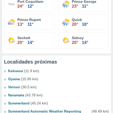
Port Coquitlam
Prince George
24°
12°
23°
11°
Prince Rupert
Quick
13°
11°
20°
10°
Sechelt
Sidney
20°
14°
20°
14°
Localidades próximas
Kelowna
(11.9 km)
Oyama
(15.95 km)
Vernon
(30.5 km)
Naramata
(43.78 km)
Summerland
(45.24 km)
Summerland Automatic Weather Reporting
(48.49 km)