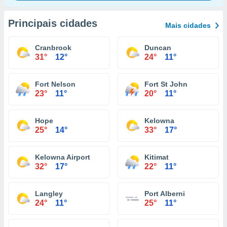
Principais cidades
Mais cidades
Cranbrook
Duncan
31°
12°
24°
11°
Fort Nelson
Fort St John
23°
11°
20°
11°
Hope
Kelowna
25°
14°
33°
17°
Kelowna Airport
Kitimat
32°
17°
22°
11°
Langley
Port Alberni
24°
11°
25°
11°