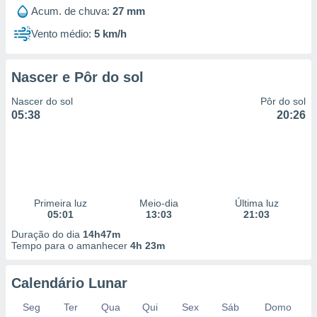
 para
Acum. de chuva:
27 mm
Vento médio:
5 km/h
a, utilizar
selecionar
Nascer e Pôr do sol
a, criar
personalizar
Nascer do sol
Pôr do sol
tilizar
05:38
20:26
selecionar
dos, medir
nho da
, medir o
o dos
Primeira luz
Meio-dia
Última luz
r os
05:01
13:03
21:03
ravés de
Duração do dia
14h47m
s ou
Tempo para o amanhecer
4h 23m
s de dados
es fontes,
 e melhorar
Calendário Lunar
ilizar dados
ara
Seg
Ter
Qua
Qui
Sex
Sáb
Domo