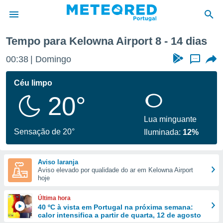
xima semana
Tempo para Kelowna Airport 8 - 14 dias
de
00:38
Domingo
...
 da
empo.pt) foi
Céu limpo
or
20°
is para
e as
 fornecidas
Lua minguante
 qualidade.
Sensação de 20°
Iluminada:
12%
r a este
s das
opções:
Aviso laranja
Aviso elevado por qualidade do ar em Kelowna Airport
ookies e
hoje
 forma
Última hora
e digital
40 ºC à vista em Portugal na próxima semana:
calor intensifica a partir de quarta, 12 de agosto
da,