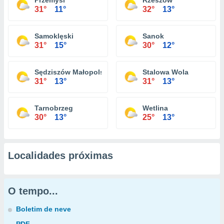
Przemyśl
Rzeszów
31°
11°
32°
13°
Samoklęski
Sanok
31°
15°
30°
12°
Sędziszów Małopolski
Stalowa Wola
31°
13°
31°
13°
Tarnobrzeg
Wetlina
30°
13°
25°
13°
Localidades próximas
O tempo...
Boletim de neve