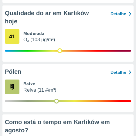
conteúdos.
Qualidade do ar em Karlików
Detalhe
ção
hoje
ão através
de
Moderada
41
,
O₃ (103 µg/m³)
 e
dos,
publicidade
s, estudos
Pólen
Detalhe
a e
mento de
Baixo
Relva (11 #/m³)
ossos 1199
eiros
Como está o tempo em Karlików em
agosto
?