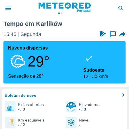
Tempo em Karlików
de
15:45
Segunda
...
 da
empo.pt) foi
Nuvens dispersas
or
29°
is para
e as
 fornecidas
Sudoeste
 qualidade.
Sensação de 28°
12
30 km/h
r a este
s das
opções:
Boletim de neve
ookies e
Pistas abertas
Elevadores
 forma
- / 3
- / 3
e digital
Km esquiáveis
Neve
- / 2
-
da,