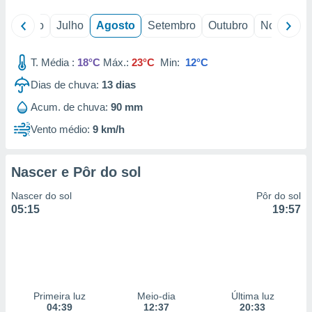
o
Junho
Julho
Agosto
Setembro
Outubro
Novembro
T. Média :
18°C
Máx.:
23°C
Min:
12°C
Dias de chuva:
13
dias
Acum. de chuva:
90 mm
Vento médio:
9 km/h
Nascer e Pôr do sol
Nascer do sol
Pôr do sol
05:15
19:57
Primeira luz
Meio-dia
Última luz
04:39
12:37
20:33