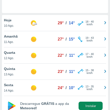
para lhe
licidade e
ados com
Hoje
esmo. Pode
18
-
40
29°
/
14°
km/h
ais
10 Ago.
s na nossa
 Cookies
e
Amanhã
19
-
43
27°
/
15°
u
km/h
11 Ago.
nto a
omento,
Quarta
 botão
17
-
40
22°
/
11°
km/h
de cookies
12 Ago.
na parte
nossa
Quinta
15
-
38
23°
/
11°
.
km/h
13 Ago.
IVAMENTE,
Sexta
13
-
35
24°
/
10°
km/h
14 Ago.
as
tes a
Descarregue
GRÁTIS
a app da
Instalar
Meteored!