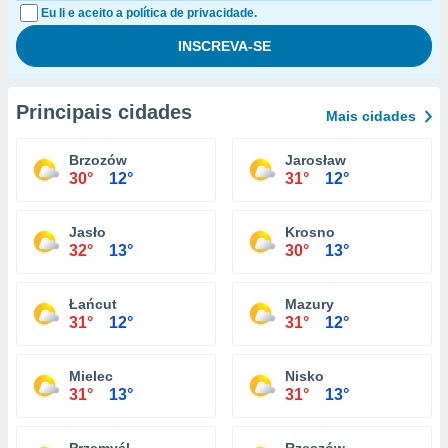
Eu li e aceito a política de privacidade.
Principais cidades
Mais cidades
Brzozów
Jarosław
30°
12°
31°
12°
Jasło
Krosno
32°
13°
30°
13°
Łańcut
Mazury
31°
12°
31°
12°
Mielec
Nisko
31°
13°
31°
13°