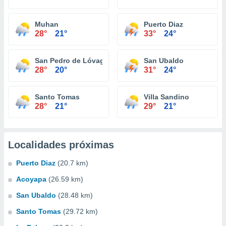
Muhan
Puerto Diaz
28°
21°
33°
24°
San Pedro de Lóvago
San Ubaldo
28°
20°
31°
24°
Santo Tomas
Villa Sandino
28°
21°
29°
21°
Localidades próximas
Puerto Diaz
(20.7 km)
Acoyapa
(26.59 km)
San Ubaldo
(28.48 km)
Santo Tomas
(29.72 km)