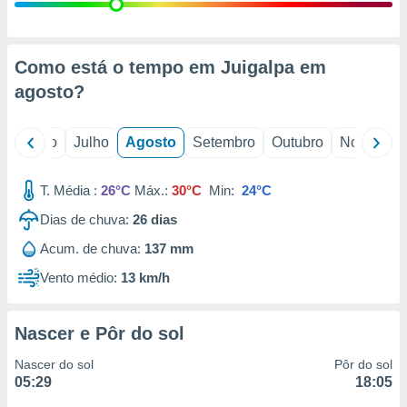
conteúdos.
ção
Como está o tempo em Juigalpa em
ão através
agosto
?
de
,
 e
o
Junho
Julho
Agosto
Setembro
Outubro
Novembro
dos,
publicidade
T. Média :
26°C
Máx.:
30°C
Min:
24°C
s, estudos
Dias de chuva:
26
dias
a e
mento de
Acum. de chuva:
137 mm
Vento médio:
13 km/h
ossos 1199
eiros
Nascer e Pôr do sol
Nascer do sol
Pôr do sol
05:29
18:05