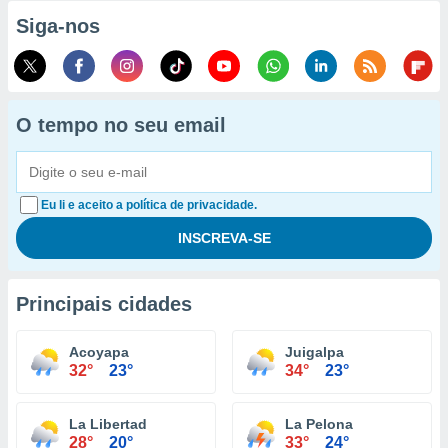
Siga-nos
O tempo no seu email
Eu li e aceito a política de privacidade.
Principais cidades
Acoyapa
Juigalpa
32°
23°
34°
23°
La Libertad
La Pelona
28°
20°
33°
24°