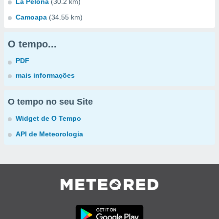
La Pelona
(30.2 km)
Camoapa
(34.55 km)
O tempo...
PDF
mais informações
O tempo no seu Site
Widget de O Tempo
API de Meteorologia