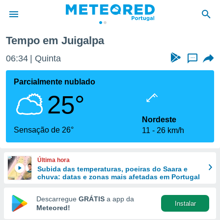
Tempo em Juigalpa
de
06:34
Quinta
...
 da
empo.pt) foi
Parcialmente nublado
or
25°
is para
e as
 fornecidas
Nordeste
 qualidade.
Sensação de 26°
11
26 km/h
r a este
s das
opções:
Última hora
Subida das temperaturas, poeiras do Saara e
ookies e
chuva: datas e zonas mais afetadas em Portugal
 forma
Descarregue
GRÁTIS
a app da
Instalar
e digital
Meteored!
da,