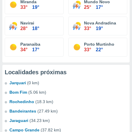
Miranda
Mundo Novo
33°
19°
25°
17°
Navirai
Nova Andradina
28°
18°
33°
19°
Paranaiba
Porto Murtinho
34°
17°
33°
22°
Localidades próximas
Jarquari
(0 km)
Bom Fim
(5.06 km)
Rochedinho
(18.3 km)
Bandeirantes
(27.49 km)
Jaraguari
(34.23 km)
Campo Grande
(37.82 km)