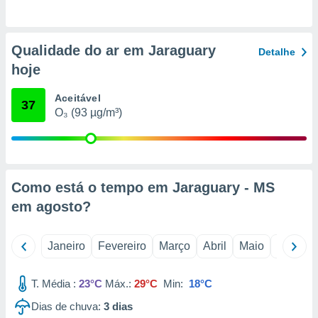
o qual se
ara tal,
 o seu
Qualidade do ar em Jaraguary
to ou opor-
Detalhe
essamento
hoje
m qualquer
ando em “
Aceitável
37
 ou na
O₃ (93 µg/m³)
 Cookies
te.
 nossos
Como está o tempo em Jaraguary - MS
s o
em
agosto
?
o de
Janeiro
Fevereiro
Março
Abril
Maio
Junho
e/ou aceder
ões num
T. Média :
23°C
Máx.:
29°C
Min:
18°C
utilizar
ados para
Dias de chuva:
3
dias
publicidade,