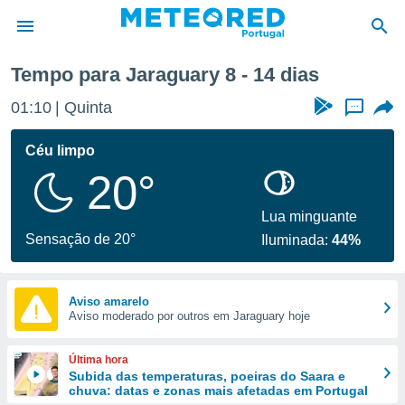
emana
Tempo para Jaraguary 8 - 14 dias
de
01:10
Quinta
...
 da
empo.pt) foi
Céu limpo
or
20°
is para
e as
 fornecidas
Lua minguante
 qualidade.
Sensação de 20°
Iluminada:
44%
r a este
s das
opções:
Aviso amarelo
Aviso moderado por outros em Jaraguary hoje
ookies e
 forma
Última hora
e digital
Subida das temperaturas, poeiras do Saara e
chuva: datas e zonas mais afetadas em Portugal
da,