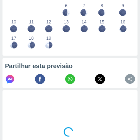
conteúdos.
6
7
8
9
ção
10
11
12
13
14
15
16
ão através
de
17
18
19
,
 e
dos,
publicidade
Partilhar esta previsão
s, estudos
a e
mento de
ossos 1199
eiros