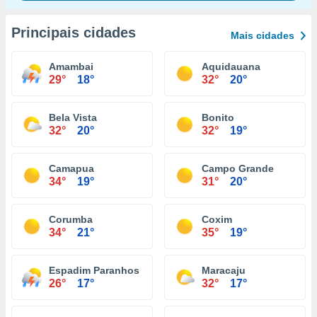
Principais cidades
Mais cidades
Amambai
Aquidauana
29°
18°
32°
20°
Bela Vista
Bonito
32°
20°
32°
19°
Camapua
Campo Grande
34°
19°
31°
20°
Corumba
Coxim
34°
21°
35°
19°
Espadim Paranhos
Maracaju
26°
17°
32°
17°