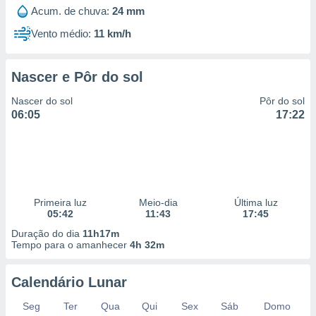
 para
Acum. de chuva:
24 mm
Vento médio:
11 km/h
a, utilizar
selecionar
Nascer e Pôr do sol
a, criar
personalizar
Nascer do sol
Pôr do sol
tilizar
06:05
17:22
selecionar
dos, medir
nho da
, medir o
o dos
Primeira luz
Meio-dia
Última luz
r os
05:42
11:43
17:45
ravés de
Duração do dia
11h17m
s ou
Tempo para o amanhecer
4h 32m
s de dados
es fontes,
 e melhorar
Calendário Lunar
ilizar dados
ara
Seg
Ter
Qua
Qui
Sex
Sáb
Domo