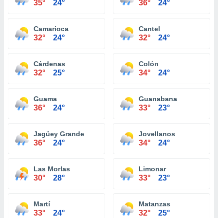
35°
24°
36°
24°
Camarioca
Cantel
32°
24°
32°
24°
Cárdenas
Colón
32°
25°
34°
24°
Guama
Guanabana
36°
24°
33°
23°
Jagüey Grande
Jovellanos
36°
24°
34°
24°
Las Morlas
Limonar
30°
28°
33°
23°
Martí
Matanzas
33°
24°
32°
25°