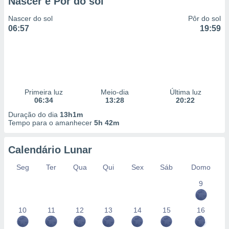
Nascer e Pôr do sol
 para
Nascer do sol
Pôr do sol
a, utilizar
06:57
19:59
selecionar
a, criar
personalizar
tilizar
selecionar
Primeira luz
Meio-dia
Última luz
06:34
13:28
20:22
dos, medir
nho da
Duração do dia
13h1m
Tempo para o amanhecer
5h 42m
, medir o
o dos
Calendário Lunar
r os
ravés de
Seg
Ter
Qua
Qui
Sex
Sáb
Domo
s ou
s de dados
9
es fontes,
 e melhorar
10
11
12
13
14
15
16
ilizar dados
ara