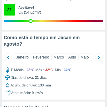
o qual se
Aceitável
ara tal,
21
O₃ (54 µg/m³)
 o seu
to ou opor-
essamento
m qualquer
ando em “
 ou na
Como está o tempo em Jacan em
agosto
?
 Cookies
te.
Janeiro
Fevereiro
Março
Abril
Maio
Junho
 nossos
s o
T. Média :
28°C
Máx.:
32°C
Min:
24°C
o de
Dias de chuva:
21
dias
Acum. de chuva:
133 mm
e/ou aceder
ões num
Vento médio:
9 km/h
utilizar
ados para
publicidade,