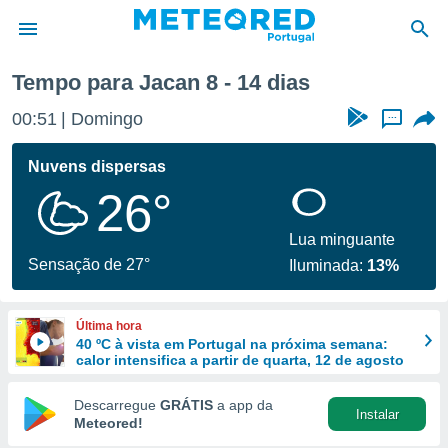
mana
Tempo para Jacan 8 - 14 dias
de
00:51
Domingo
...
 da
empo.pt) foi
Nuvens dispersas
or
26°
is para
e as
 fornecidas
Lua minguante
 qualidade.
Sensação de 27°
Iluminada:
13%
r a este
s das
opções:
Última hora
40 ºC à vista em Portugal na próxima semana:
ookies e
calor intensifica a partir de quarta, 12 de agosto
 forma
Descarregue
GRÁTIS
a app da
Instalar
e digital
Meteored!
da,