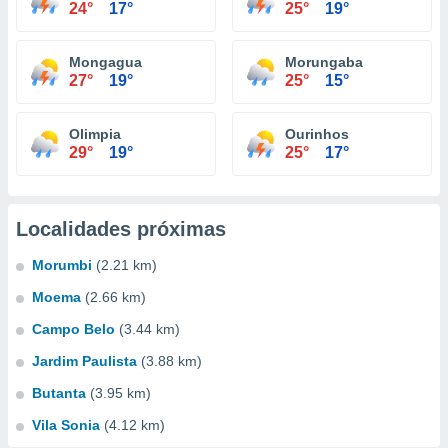
24°
17°
25°
19°
Mongagua
Morungaba
27°
19°
25°
15°
Olimpia
Ourinhos
29°
19°
25°
17°
Localidades próximas
Morumbi
(2.21 km)
Moema
(2.66 km)
Campo Belo
(3.44 km)
Jardim Paulista
(3.88 km)
Butanta
(3.95 km)
Vila Sonia
(4.12 km)