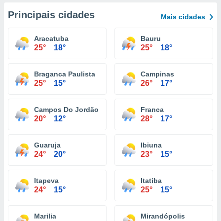
Principais cidades
Mais cidades
Aracatuba
Bauru
25°
18°
25°
18°
Braganca Paulista
Campinas
25°
15°
26°
17°
Campos Do Jordão
Franca
20°
12°
28°
17°
Guaruja
Ibiuna
24°
20°
23°
15°
Itapeva
Itatiba
24°
15°
25°
15°
Marilia
Mirandópolis