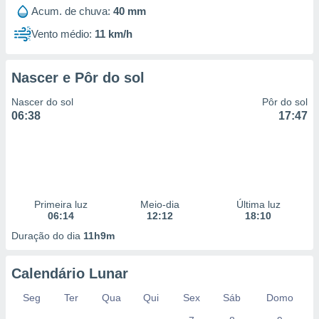
 para
Acum. de chuva:
40 mm
Vento médio:
11 km/h
a, utilizar
selecionar
Nascer e Pôr do sol
a, criar
personalizar
Nascer do sol
Pôr do sol
tilizar
06:38
17:47
selecionar
dos, medir
nho da
, medir o
o dos
Primeira luz
Meio-dia
Última luz
r os
06:14
12:12
18:10
ravés de
Duração do dia
11h9m
s ou
s de dados
es fontes,
Calendário Lunar
 e melhorar
ilizar dados
Seg
Ter
Qua
Qui
Sex
Sáb
Domo
ara