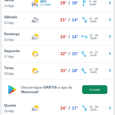
60%
para lhe
9
-
54
29°
/
18°
1.2 mm
km/h
14 Ago.
licidade e
ados com
Sábado
11
-
29
21°
/
14°
esmo. Pode
km/h
15 Ago.
ais
s na nossa
Domingo
12
-
35
 Cookies
e
24°
/
14°
km/h
16 Ago.
u
nto a
omento,
Segunda
14
-
37
32°
/
15°
 botão
km/h
17 Ago.
de cookies
na parte
Terça
12
-
39
nossa
33°
/
18°
km/h
18 Ago.
.
IVAMENTE,
Descarregue
GRÁTIS
a app da
Instalar
Meteored!
as
tes a
Quarta
12
-
34
24°
/
17°
km/h
19 Ago.