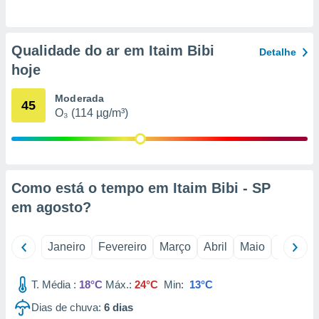
o qual se
ara tal,
 o seu
Qualidade do ar em Itaim Bibi
to ou opor-
Detalhe
essamento
hoje
m qualquer
ando em “
Moderada
45
 ou na
O₃ (114 µg/m³)
 Cookies
te.
 nossos
Como está o tempo em Itaim Bibi - SP
s o
em
agosto
?
o de
Janeiro
Fevereiro
Março
Abril
Maio
Junho
e/ou aceder
ões num
T. Média :
18°C
Máx.:
24°C
Min:
13°C
utilizar
ados para
Dias de chuva:
6
dias
publicidade,