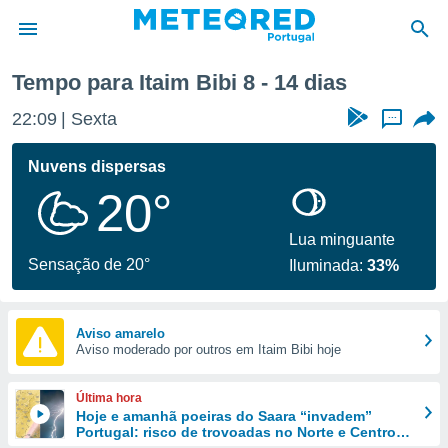
emana
Tempo para Itaim Bibi 8 - 14 dias
de
22:09
Sexta
...
 da
empo.pt) foi
Nuvens dispersas
or
20°
is para
e as
 fornecidas
Lua minguante
 qualidade.
Sensação de 20°
Iluminada:
33%
r a este
s das
opções:
Aviso amarelo
Aviso moderado por outros em Itaim Bibi hoje
ookies e
 forma
Última hora
e digital
Hoje e amanhã poeiras do Saara “invadem”
Portugal: risco de trovoadas no Norte e Centro
da,