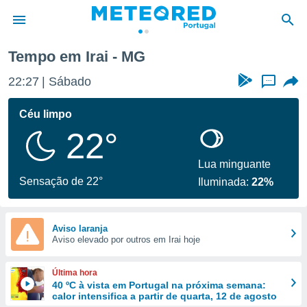
Tempo em Irai - MG
de
22:27
Sábado
...
 da
empo.pt) foi
Céu limpo
or
22°
is para
e as
 fornecidas
Lua minguante
 qualidade.
Sensação de 22°
Iluminada:
22%
r a este
s das
opções:
Aviso laranja
Aviso elevado por outros em Irai hoje
ookies e
 forma
Última hora
e digital
40 ºC à vista em Portugal na próxima semana:
calor intensifica a partir de quarta, 12 de agosto
da,