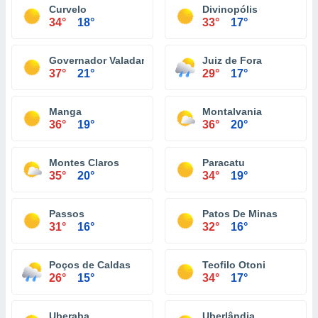
Curvelo
Divinopólis
34°
18°
33°
17°
Governador Valadares
Juiz de Fora
37°
21°
29°
17°
Manga
Montalvania
36°
19°
36°
20°
Montes Claros
Paracatu
35°
20°
34°
19°
Passos
Patos De Minas
31°
16°
32°
16°
Poços de Caldas
Teofilo Otoni
26°
15°
34°
17°
Uberaba
Uberlândia