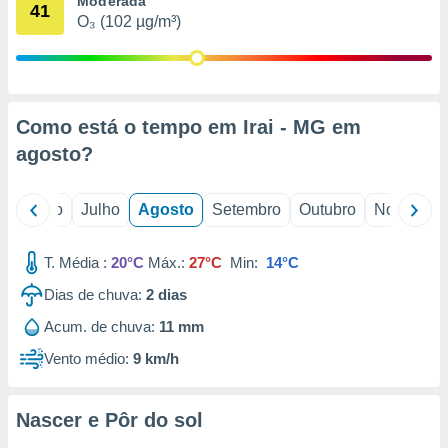
Moderada
conteúdos.
41
O₃ (102 µg/m³)
ção
ão através
de
Como está o tempo em Irai - MG em
,
 e
agosto
?
dos,
publicidade
o
Junho
Julho
Agosto
Setembro
Outubro
Novembro
s, estudos
a e
mento de
T. Média :
20°C
Máx.:
27°C
Min:
14°C
Dias de chuva:
2
dias
ossos 1199
Acum. de chuva:
11 mm
eiros
Vento médio:
9 km/h
Nascer e Pôr do sol