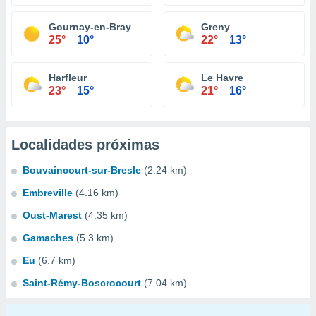
Gournay-en-Bray
Greny
25°
10°
22°
13°
Harfleur
Le Havre
23°
15°
21°
16°
Localidades próximas
Bouvaincourt-sur-Bresle
(2.24 km)
Embreville
(4.16 km)
Oust-Marest
(4.35 km)
Gamaches
(5.3 km)
Eu
(6.7 km)
Saint-Rémy-Boscrocourt
(7.04 km)