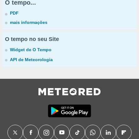
O tempo...
PDF
mais informações
O tempo no seu Site
Widget de O Tempo
API de Meteorologia