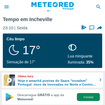
Tempo em Incheville
de
23:10
Sexta
...
 da
empo.pt) foi
Céu limpo
or
17°
is para
e as
 fornecidas
Lua minguante
 qualidade.
Sensação de 17°
Iluminada:
35%
r a este
s das
opções:
Última hora
Hoje e amanhã poeiras do Saara “invadem”
ookies e
Portugal: risco de trovoadas no Norte e Centro
 forma
aumenta
Descarregue
GRÁTIS
a app da
Instalar
e digital
Meteored!
da,