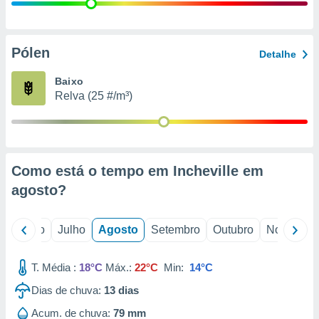
conteúdos.
ção
Pólen
Detalhe
ão através
de
Baixo
,
Relva (25 #/m³)
 e
dos,
publicidade
s, estudos
Como está o tempo em Incheville em
a e
mento de
agosto
?
ossos 1199
o
Junho
Julho
Agosto
Setembro
Outubro
Novembro
eiros
T. Média :
18°C
Máx.:
22°C
Min:
14°C
Dias de chuva:
13
dias
Acum. de chuva:
79 mm