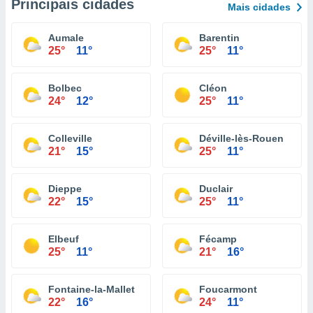
Principais cidades
Mais cidades
Aumale
Barentin
25°
11°
25°
11°
Bolbec
Cléon
24°
12°
25°
11°
Colleville
Déville-lès-Rouen
21°
15°
25°
11°
Dieppe
Duclair
22°
15°
25°
11°
Elbeuf
Fécamp
25°
11°
21°
16°
Fontaine-la-Mallet
Foucarmont
22°
16°
24°
11°