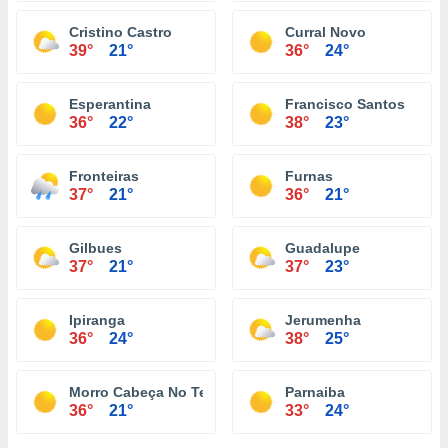
Cristino Castro
Curral Novo
39°
21°
36°
24°
Esperantina
Francisco Santos
36°
22°
38°
23°
Fronteiras
Furnas
37°
21°
36°
21°
Gilbues
Guadalupe
37°
21°
37°
23°
Ipiranga
Jerumenha
36°
24°
38°
25°
Morro Cabeça No Tempo
Parnaiba
36°
21°
33°
24°