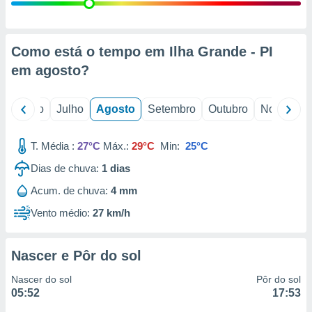
conteúdos.
ção
Como está o tempo em Ilha Grande - PI
ão através
em
agosto
?
de
,
 e
o
Junho
Julho
Agosto
Setembro
Outubro
Novembro
dos,
publicidade
T. Média :
27°C
Máx.:
29°C
Min:
25°C
s, estudos
Dias de chuva:
1
dias
a e
mento de
Acum. de chuva:
4 mm
Vento médio:
27 km/h
ossos 1199
eiros
Nascer e Pôr do sol
Nascer do sol
Pôr do sol
05:52
17:53