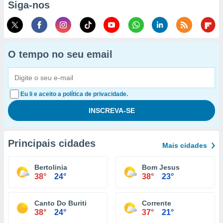
Siga-nos
O tempo no seu email
Eu li e aceito a política de privacidade.
Principais cidades
Mais cidades
Bertolinia
Bom Jesus
38°
24°
38°
23°
Canto Do Buriti
Corrente
38°
24°
37°
21°