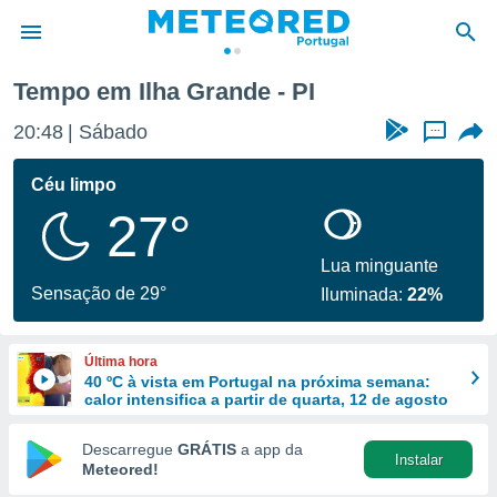
Tempo em Ilha Grande - PI
de
20:48
Sábado
...
 da
empo.pt) foi
Céu limpo
or
27°
is para
e as
 fornecidas
Lua minguante
 qualidade.
Sensação de 29°
Iluminada:
22%
r a este
s das
opções:
Última hora
40 ºC à vista em Portugal na próxima semana:
ookies e
calor intensifica a partir de quarta, 12 de agosto
 forma
Descarregue
GRÁTIS
a app da
Instalar
e digital
Meteored!
da,