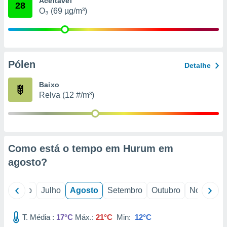
Aceitável
conteúdos.
28
O₃ (69 µg/m³)
ção
ão através
de
Pólen
,
Detalhe
 e
Baixo
dos,
Relva (12 #/m³)
publicidade
s, estudos
a e
mento de
Como está o tempo em Hurum em
ossos 1199
agosto
?
eiros
o
Junho
Julho
Agosto
Setembro
Outubro
Novembro
T. Média :
17°C
Máx.:
21°C
Min:
12°C