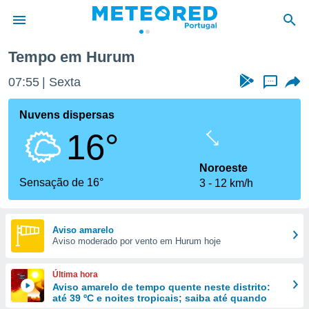
Tempo em Hurum
de
07:55
Sexta
...
 da
empo.pt) foi
Nuvens dispersas
or
16°
is para
e as
 fornecidas
Noroeste
 qualidade.
Sensação de 16°
3
12 km/h
r a este
s das
opções:
Aviso amarelo
Aviso moderado por vento em Hurum hoje
ookies e
 forma
Última hora
e digital
Aviso amarelo de tempo quente neste distrito:
até 39 ºC e noites tropicais; saiba até quando
da,