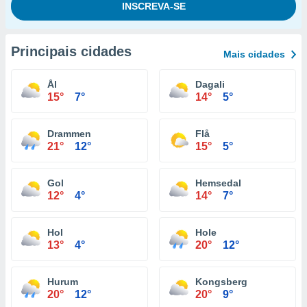
Principais cidades
Mais cidades
Ål
Dagali
15°
7°
14°
5°
Drammen
Flå
21°
12°
15°
5°
Gol
Hemsedal
12°
4°
14°
7°
Hol
Hole
13°
4°
20°
12°
Hurum
Kongsberg
20°
12°
20°
9°