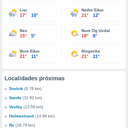
Lier
Nedre Eiker
17°
10°
21°
12°
Nes
Nore Og Uvdal
15°
5°
18°
8°
Øvre Eiker
Ringerike
21°
11°
21°
11°
Localidades próximas
Svelvik
(0.78 km)
Sande
(11.92 km)
Vestby
(13.59 km)
Holmestrand
(14.94 km)
Re
(18.79 km)