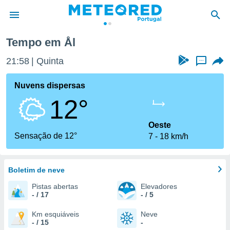
Tempo em Ål
de
21:58
Quinta
...
 da
empo.pt) foi
Nuvens dispersas
or
12°
is para
e as
 fornecidas
Oeste
 qualidade.
Sensação de 12°
7
18 km/h
r a este
s das
opções:
Boletim de neve
ookies e
Pistas abertas
Elevadores
 forma
- / 17
- / 5
e digital
Km esquiáveis
Neve
- / 15
-
da,