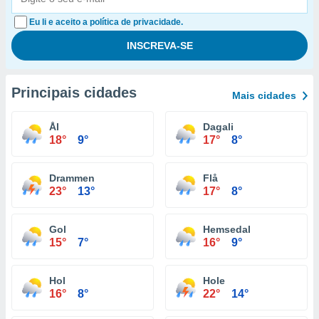
Eu li e aceito a política de privacidade.
Principais cidades
Mais cidades
Ål
Dagali
18°
9°
17°
8°
Drammen
Flå
23°
13°
17°
8°
Gol
Hemsedal
15°
7°
16°
9°
Hol
Hole
16°
8°
22°
14°