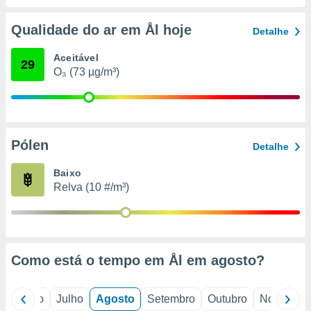
conteúdos.
Qualidade do ar em Ål hoje
Detalhe
ção
Aceitável
ão através
29
O₃ (73 µg/m³)
de
,
 e
dos,
publicidade
Pólen
Detalhe
s, estudos
a e
Baixo
mento de
Relva (10 #/m³)
ossos 1199
eiros
Como está o tempo em Ål em
agosto
?
o
Junho
Julho
Agosto
Setembro
Outubro
Novembro