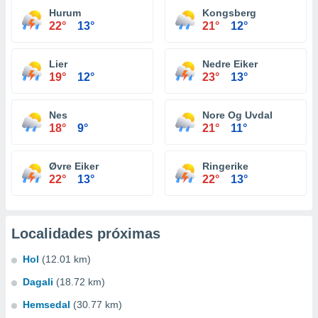
Hurum
Kongsberg
22°
13°
21°
12°
Lier
Nedre Eiker
19°
12°
23°
13°
Nes
Nore Og Uvdal
18°
9°
21°
11°
Øvre Eiker
Ringerike
22°
13°
22°
13°
Localidades próximas
Hol
(12.01 km)
Dagali
(18.72 km)
Hemsedal
(30.77 km)