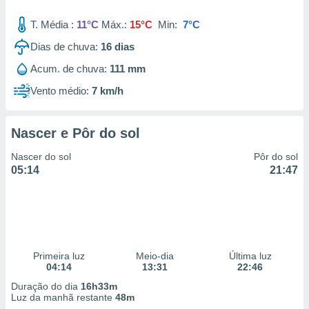
T. Média :
11°C
Máx.:
15°C
Min:
7°C
Dias de chuva:
16
dias
Acum. de chuva:
111 mm
Vento médio:
7 km/h
Nascer e Pôr do sol
Nascer do sol
Pôr do sol
05:14
21:47
Primeira luz
Meio-dia
Última luz
04:14
13:31
22:46
Duração do dia
16h33m
Luz da manhã restante
48m