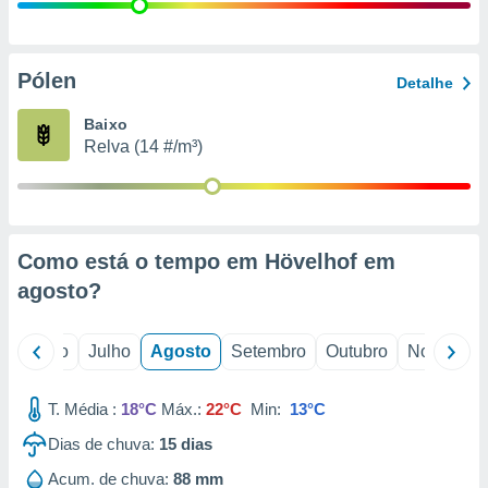
conteúdos.
ção
Pólen
Detalhe
ão através
de
Baixo
,
Relva (14 #/m³)
 e
dos,
publicidade
s, estudos
Como está o tempo em Hövelhof em
a e
mento de
agosto
?
ossos 1199
o
Junho
Julho
Agosto
Setembro
Outubro
Novembro
eiros
T. Média :
18°C
Máx.:
22°C
Min:
13°C
Dias de chuva:
15
dias
Acum. de chuva:
88 mm