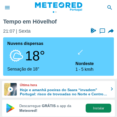
Tempo em Hövelhof
de
21:07
Sexta
...
 da
empo.pt) foi
Nuvens dispersas
or
18°
is para
e as
 fornecidas
Nordeste
 qualidade.
Sensação de 18°
1
5 km/h
r a este
s das
opções:
Última hora
Hoje e amanhã poeiras do Saara “invadem”
ookies e
Portugal: risco de trovoadas no Norte e Centro
 forma
aumenta
Descarregue
GRÁTIS
a app da
Instalar
e digital
Meteored!
da,