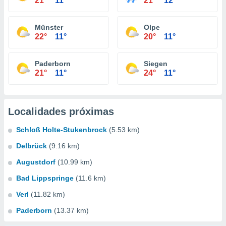
21°
11°
21°
12°
Münster
Olpe
22°
11°
20°
11°
Paderborn
Siegen
21°
11°
24°
11°
Localidades próximas
Schloß Holte-Stukenbrock
(5.53 km)
Delbrück
(9.16 km)
Augustdorf
(10.99 km)
Bad Lippspringe
(11.6 km)
Verl
(11.82 km)
Paderborn
(13.37 km)