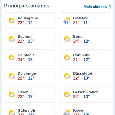
Principais cidades
Mais cidades
Aquisgrano
Bielefeld
23°
12°
21°
11°
Bochum
Bona
22°
13°
24°
12°
Colólonia
Dortmund
24°
13°
21°
12°
Duisburgo
Düsseldorf
22°
12°
22°
13°
Essen
Gelsenkirchen
22°
13°
22°
13°
Gütersloh
Kleve