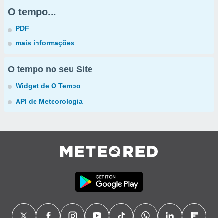
O tempo...
PDF
mais informações
O tempo no seu Site
Widget de O Tempo
API de Meteorologia